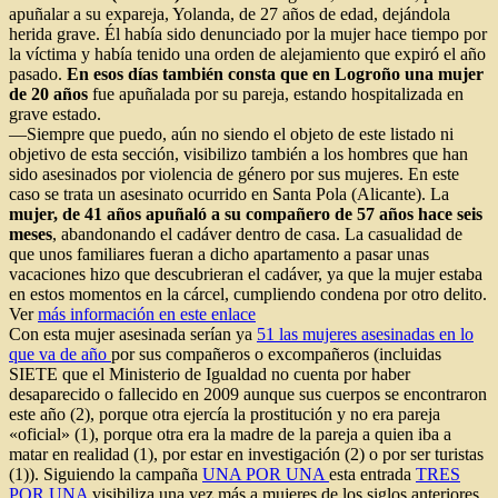
apuñalar a su expareja, Yolanda, de 27 años de edad, dejándola
herida grave. Él había sido denunciado por la mujer hace tiempo por
la víctima y había tenido una orden de alejamiento que expiró el año
pasado.
En esos días también consta que en Logroño una mujer
de 20 años
fue apuñalada por su pareja, estando hospitalizada en
grave estado.
—Siempre que puedo, aún no siendo el objeto de este listado ni
objetivo de esta sección, visibilizo también a los hombres que han
sido asesinados por violencia de género por sus mujeres. En este
caso se trata un asesinato ocurrido en Santa Pola (Alicante). La
mujer, de 41 años apuñaló a su compañero de 57 años hace seis
meses
, abandonando el cadáver dentro de casa. La casualidad de
que unos familiares fueran a dicho apartamento a pasar unas
vacaciones hizo que descubrieran el cadáver, ya que la mujer estaba
en estos momentos en la cárcel, cumpliendo condena por otro delito.
Ver
más información en este enlace
Con esta mujer asesinada serían ya
51 las mujeres asesinadas en lo
que va de año
por sus compañeros o excompañeros (incluidas
SIETE que el Ministerio de Igualdad no cuenta por haber
desaparecido o fallecido en 2009 aunque sus cuerpos se encontraron
este año (2), porque otra ejercía la prostitución y no era pareja
«oficial» (1), porque otra era la madre de la pareja a quien iba a
matar en realidad (1), por estar en investigación (2) o por ser turistas
(1)). Siguiendo la campaña
UNA POR UNA
esta entrada
TRES
POR UNA
visibiliza una vez más a mujeres de los siglos anteriores