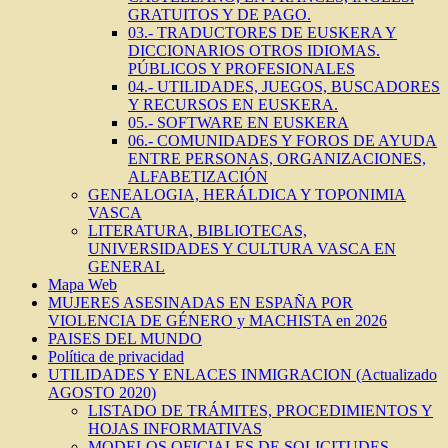
GRATUITOS Y DE PAGO.
03.- TRADUCTORES DE EUSKERA Y
DICCIONARIOS OTROS IDIOMAS.
PÚBLICOS Y PROFESIONALES
04.- UTILIDADES, JUEGOS, BUSCADORES
Y RECURSOS EN EUSKERA.
05.- SOFTWARE EN EUSKERA
06.- COMUNIDADES Y FOROS DE AYUDA
ENTRE PERSONAS, ORGANIZACIONES,
ALFABETIZACIÓN
GENEALOGIA, HERÁLDICA Y TOPONIMIA
VASCA
LITERATURA, BIBLIOTECAS,
UNIVERSIDADES Y CULTURA VASCA EN
GENERAL
Mapa Web
MUJERES ASESINADAS EN ESPAÑA POR
VIOLENCIA DE GÉNERO y MACHISTA en 2026
PAISES DEL MUNDO
Política de privacidad
UTILIDADES Y ENLACES INMIGRACION (Actualizado
AGOSTO 2020)
LISTADO DE TRÁMITES, PROCEDIMIENTOS Y
HOJAS INFORMATIVAS
MODELOS OFICIALES DE SOLICITUDES