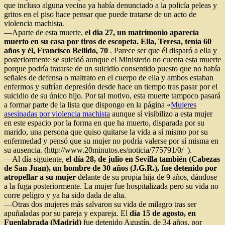
que incluso alguna vecina ya había denunciado a la policía peleas y
gritos en el piso hace pensar que puede tratarse de un acto de
violencia machista.
—Aparte de esta muerte,
el dia 27, un matrimonio aparecía
muerto en su casa por tiros de escopeta. Ella, Teresa, tenía 60
años y él, Francisco Bellido, 70
. Parece ser que él disparó a ella y
posteriormente se suicidó aunque el Ministerio no cuenta esta muerte
porque podría tratarse de un suicidio consentido puesto que no había
señales de defensa o maltrato en el cuerpo de ella y ambos estaban
enfermos y sufrían depresión desde hace un tiempo tras pasar por el
suicidio de su único hijo. Por tal motivo, esta muerte tampoco pasará
a formar parte de la lista que dispongo en la página «
Mujeres
asesinadas por violencia machista
aunque sí visibilizo a esta mujer
en este espacio por la forma en que ha muerto, disparada por su
marido, una persona que quiso quitarse la vida a sí mismo por su
enfermedad y pensó que su mujer no podría valerse por sí misma en
su ausencia. (http://www.20minutos.es/noticia/775791/0/ ).
—Al día siguiente,
el día 28, de julio en Sevilla también (Cabezas
de San Juan), un hombre de 30 años (J.G.R.), fue detenido por
atropellar a su mujer
delante de su propia hija de 9 años, dándose
a la fuga posteriormente. La mujer fue hospitalizada pero su vida no
corre peligro y ya ha sido dada de alta.
—Otras dos mujeres más salvaron su vida de milagro tras ser
apuñaladas por su pareja y expareja. El
día 15 de agosto, en
Fuenlabrada (Madrid)
fue detenido Agustín, de 34 años, por