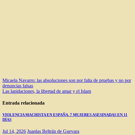
Navegación
Micaela Navarro: las absoluciones son por falta de pruebas y no por
denuncias falsas
de
Las lapidaciones, la libertad de amar y el Islam
entradas
Entrada relacionada
VIOLENCIA MACHISTA EN ESPAÑA. 7 MUJERES ASESINADAS EN 11
DÍAS
Jul 14, 2026
Juanlas Beltrán de Guevara