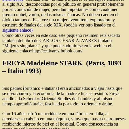
al siglo XX, desconocidas por el público en general probablemente
por su condición de mujer, pero tan importantes como cualquier
premio nobel, varón, de las mismas épocas. No deben caer en el
olvido tampoco. Esta vez una mujer aventurera, exploradora y
escritora de finales del siglo XIX. (podéis ver otro listado en el
siguiente enlace)
Como otras veces en este caso este pequeño resumen está sacado
también del libro de CARLOS CÉSAR ÁLVAREZ titulado
“Mujeres singulares” y que puede adquirirse en la web en el
siguiente enlace:http://ccalvarez.bubok.com/
FREYA Madeleine STARK (París, 1893
– Italia 1993)
Sus padres (británico e italiana) eran aficionados a viajar hasta que
se divorciaron y la economía de la madre e hija se resintió. Freya
acudió a la School of Oriental Studies de Londres y al mismo
tiempo aprendió árabe, fascinada por todo lo oriental y árabe.
Con 16 años sufrió un accidente en una fábrica en Italia, al
enredarse su cabello en una máquina, y tuvo que pasar cuatro meses
recibiendo injertos de piel en el hospital. Como consecuencia su