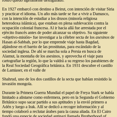
rostro quedó ligeramente desfigurado.
En 1927 embarcó con destino a Beirut, con intención de visitar Siria
y practicar el idioma. Un año más tarde se fue a vivir a Damasco,
con la intención de estudiar a los drusos (minoría religiosa
heterodoxa islámica), que estaban en plena sublevación contra la
ocupación colonial francesa. Al ir hacia allá fue arrestada por el
ejército francés antes de poder alcanzar su objetivo. Su siguiente
«objetivo-misión» fue investigar a la célebre secta de los
asesinos
de
Hasan al-Sabbah, por lo que emprende viaje hasta Bagdad,
aljándose en el barrio de las prostitutas, para escándalo de la
sociedad inglesa. De ahí se marcha sola a Persia en busca de
Alamut, la montaña de los asesinos, y aprovecha el viaje para
cartografiar la región, lo que la valdrá a su regreso los parabienes de
la Real Sociedad Geográfica británica. En 1931 descubre el castillo
de Lamiaser, en el valle de
Shahrud, uno de los dos castillos de la secta que habían resistido la
invasión mongola.
Durante la Primera Guerra Mundial el papel de Freya Stark se había
limitado a alistarse como enfermera, pero en la Segunda el Gobierno
Británico supo sacar partido a sus aptitudes y la envió primero a
Adén y luego a Irak. Allí se dedicó a recoger información y al
tiempo colaboró a reclutar árabes para la causa aliada. En El Cairo
fundó una especie de sociedad antinazi llamada Brotherhood of