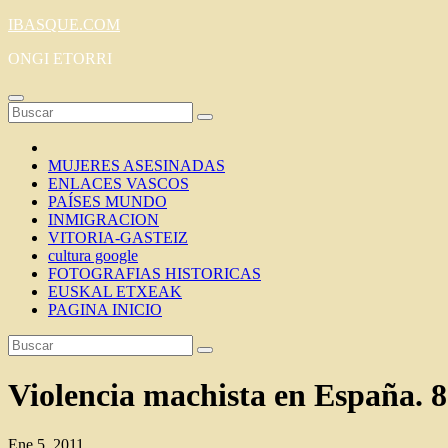
Saltar
IBASQUE.COM
al
ONGI ETORRI
contenido
MUJERES ASESINADAS
ENLACES VASCOS
PAÍSES MUNDO
INMIGRACION
VITORIA-GASTEIZ
cultura google
FOTOGRAFIAS HISTORICAS
EUSKAL ETXEAK
PAGINA INICIO
Violencia machista en España. 
Ene 5, 2011