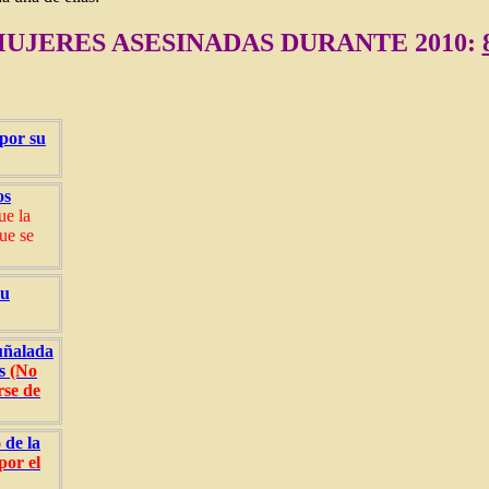
UJERES ASESINADAS DURANTE 2010:
 por su
os
ue la
ue se
su
uñalada
os
(No
rse de
 de la
por el