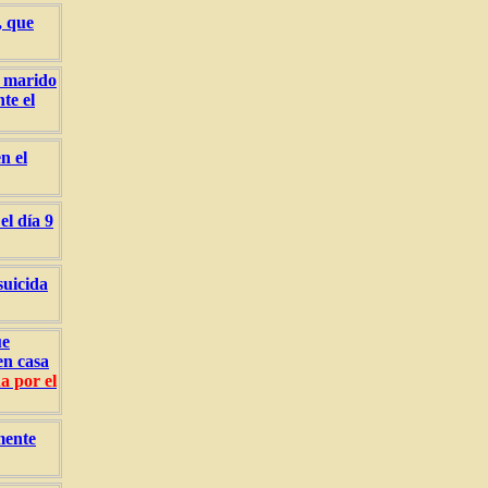
, que
u marido
te el
n el
el día 9
suicida
ue
en casa
a por el
mente