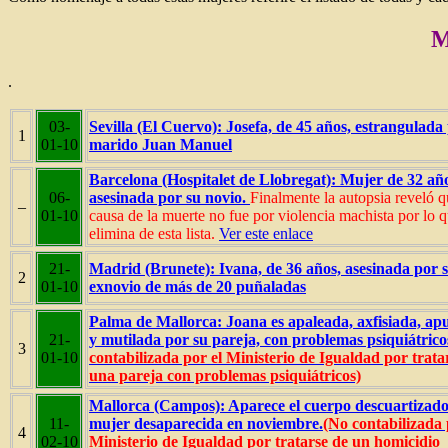
M
.
03-
Sevilla (El Cuervo): Josefa, de 45 años, estrangulada
1
01-10
marido Juan Manuel
Barcelona (Hospitalet de Llobregat): Mujer de 32 añ
06-
asesinada por su novio.
Finalmente la autopsia reveló q
–
01-10
causa de la muerte no fue por violencia machista por lo q
elimina de esta lista.
Ver este enlace
21-
Madrid (Brunete): Ivana, de 36 años, asesinada por 
2
01-10
exnovio de más de 20 puñaladas
Palma de Mallorca: Joana es apaleada, axfisiada, ap
21-
y mutilada por su pareja, con problemas psiquiátric
3
01-10
contabilizada por el Ministerio de Igualdad por trata
una pareja con problemas psiquiátricos)
Mallorca (Campos): Aparece el cuerpo descuartizado
11-
mujer desaparecida en noviembre.
(No contabilizada 
4
02-10
Ministerio de Igualdad por tratarse de un homicidio