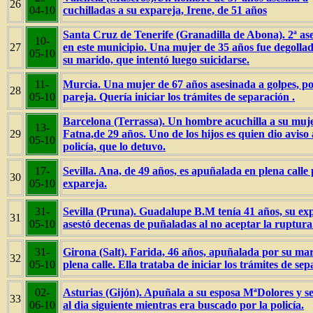
26
04-10
cuchilladas a su expareja, Irene, de 51 años
Santa Cruz de Tenerife (Granadilla de Abona). 2ª as
10-
27
en este municipio. Una mujer de 35 años fue degolla
05-10
su marido, que intentó luego suicidarse.
11-
Murcia. Una mujer de 67 años asesinada a golpes, po
28
05-10
pareja. Quería iniciar los trámites de separación .
Barcelona (Terrassa). Un hombre acuchilla a su muje
13-
29
Fatna,de 29 años. Uno de los hijos es quien dio aviso 
05-10
policía, que lo detuvo.
17-
Sevilla. Ana, de 49 años, es apuñalada en plena calle
30
05-10
expareja.
31-
Sevilla (Pruna). Guadalupe B.M tenía 41 años, su exp
31
05-10
asestó decenas de puñaladas al no aceptar la ruptura
31-
Girona (Salt). Farida, 46 años, apuñalada por su ma
32
05-10
plena calle. Ella trataba de iniciar los trámites de sep
02-
Asturias (Gijón). Apuñala a su esposa MªDolores y se
33
06-10
al dia siguiente mientras era buscado por la policía.