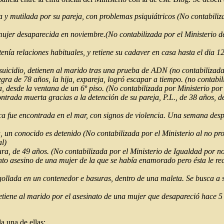
y mutilada por su pareja, con problemas psiquiátricos (No contabiliza
jer desaparecida en noviembre.(No contabilizada por el Ministerio de
ía relaciones habituales, y retiene su cadaver en casa hasta el dia 12
suicidio, detienen al marido tras una prueba de ADN (no contabilizada 
a de 78 años, la hija, expareja, logró escapar a tiempo. (no contabili
desde la ventana de un 6º piso. (No contabilizada por Ministerio por e
ntrada muerta gracias a la detención de su pareja, P.L., de 38 años, de
fue encontrada en el mar, con signos de violencia. Una semana despué
un conocido es detenido (No contabilizada por el Ministerio al no pro
al)
aura, de 49 años. (No contabilizada por el Ministerio de Igualdad por n
o asesino de una mujer de la que se había enamorado pero ésta le rech
llada en un contenedor e basuras, dentro de una maleta. Se busca a s
detiene al marido por el asesinato de una mujer que desapareció hace 5
a una de ellas: