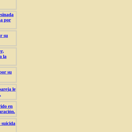
esinada
da por
r su
r,
a la
 por su
areja le
.
rido en
aración.
 suicida