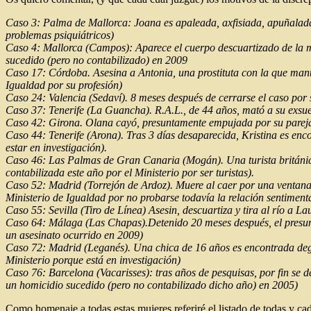
Caso 3: Palma de Mallorca: Joana es apaleada, axfisiada, apuñalada 
problemas psiquiátricos)
Caso 4: Mallorca (Campos): Aparece el cuerpo descuartizado de la mu
sucedido (pero no contabilizado) en 2009
Caso 17: Córdoba. Asesina a Antonia, una prostituta con la que manten
Igualdad por su profesión)
Caso 24: Valencia (Sedaví). 8 meses después de cerrarse el caso por 
Caso 37: Tenerife (La Guancha). R.A.L., de 44 años, mató a su exsuegr
Caso 42: Girona. Olana cayó, presuntamente empujada por su pareja, 
Caso 44: Tenerife (Arona). Tras 3 días desaparecida, Kristina es enco
estar en investigación).
Caso 46: Las Palmas de Gran Canaria (Mogán). Una turista británica 
contabilizada este año por el Ministerio por ser turistas).
Caso 52: Madrid (Torrejón de Ardoz). Muere al caer por una ventana, 
Ministerio de Igualdad por no probarse todavía la relación sentiment
Caso 55: Sevilla (Tiro de Línea) Asesin, descuartiza y tira al río a L
Caso 64: Málaga (Las Chapas).Detenido 20 meses después, el presunt
un asesinato ocurrido en 2009)
Caso 72: Madrid (Leganés). Una chica de 16 años es encontrada dego
Ministerio porque está en investigación)
Caso 76: Barcelona (Vacarisses): tras años de pesquisas, por fin se 
un homicidio sucedido (pero no contabilizado dicho año) en 2005)
Como homenaje a todas estas mujeres referiré el listado de todas y cad