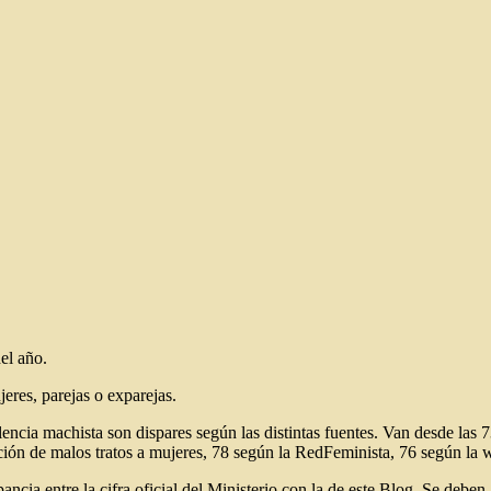
el año.
eres, parejas o exparejas.
encia machista son dispares según las distintas fuentes. Van desde las 73
gación de malos tratos a mujeres, 78 según la RedFeminista, 76 según 
ncia entre la cifra oficial del Ministerio con la de este Blog. Se deben 