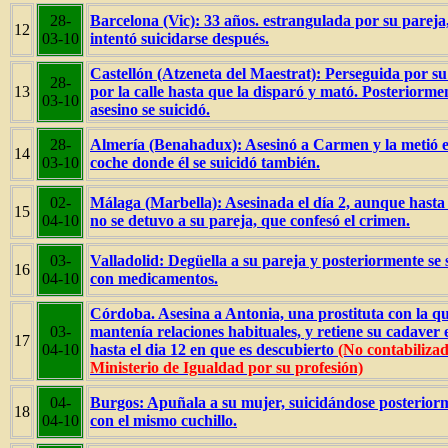
28-
Barcelona (Vic): 33 años. estrangulada por su pareja
12
03-10
intentó suicidarse después.
Castellón (Atzeneta del Maestrat): Perseguida por s
28-
13
por la calle hasta que la disparó y mató. Posteriormen
03-10
asesino se suicidó.
28-
Almería (Benahadux): Asesinó a Carmen y la metió e
14
03-10
coche donde él se suicidó también.
02-
Málaga (Marbella): Asesinada el día 2, aunque hasta 
15
04-10
no se detuvo a su pareja, que confesó el crimen.
03-
Valladolid: Degüella a su pareja y posteriormente se 
16
04-10
con medicamentos.
Córdoba. Asesina a Antonia, una prostituta con la q
03-
mantenía relaciones habituales, y retiene su cadaver 
17
04-10
hasta el dia 12 en que es descubierto
(No contabilizad
Ministerio de Igualdad por su profesión)
04-
Burgos: Apuñala a su mujer, suicidándose posterior
18
04-10
con el mismo cuchillo.