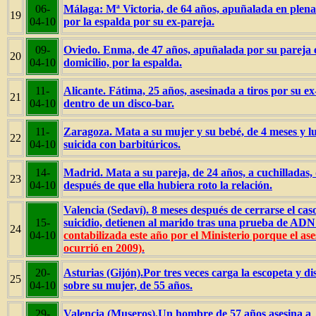
06-
Málaga: Mª Victoria, de 64 años, apuñalada en plena 
19
04-10
por la espalda por su ex-pareja.
09-
Oviedo. Enma, de 47 años, apuñalada por su pareja 
20
04-10
domicilio, por la espalda.
11-
Alicante. Fátima, 25 años, asesinada a tiros por su ex
21
04-10
dentro de un disco-bar.
11-
Zaragoza. Mata a su mujer y su bebé, de 4 meses y l
22
04-10
suicida con barbitúricos.
14-
Madrid. Mata a su pareja, de 24 años, a cuchilladas, 
23
04-10
después de que ella hubiera roto la relación.
Valencia (Sedaví). 8 meses después de cerrarse el cas
15-
suicidio, detienen al marido tras una prueba de AD
24
04-10
contabilizada este año por el Ministerio porque el ase
ocurrió en 2009).
20-
Asturias (Gijón).Por tres veces carga la escopeta y d
25
04-10
sobre su mujer, de 55 años.
29-
Valencia (Museros).Un hombre de 57 años asesina a