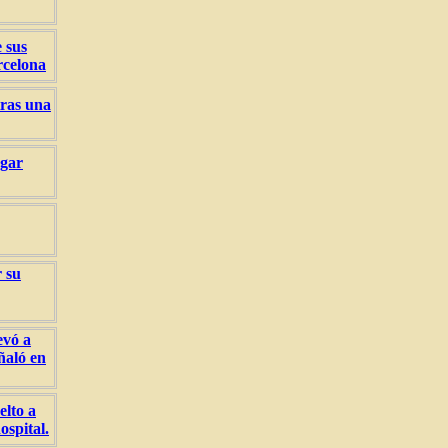
 sus
rcelona
tras una
ogar
r su
evó a
ñaló en
elto a
ospital.