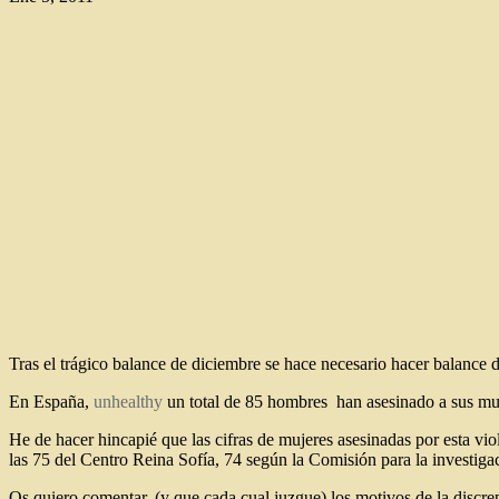
Tras el trágico balance de diciembre se hace necesario hacer balance d
En España,
unhealthy
un total de 85 hombres han asesinado a sus muj
He de hacer hincapié que las cifras de mujeres asesinadas por esta viol
las 75 del Centro Reina Sofía, 74 según la Comisión para la investi
Os quiero comentar, (y que cada cual juzgue) los motivos de la discrepa