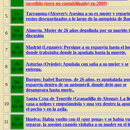
sucedido (pero no contabilizado) en 2009)
11-
Tarragona (Alcover): Asesina a su ex mujer y reparte
5
02-10
restos descuartizados a lo largo de la autopista de Ba
18-
Almería. Mujer de 26 años degollada por su marido 
6
02-10
discusión
18-
Madrid (Leganés): Persigue a su expareja hasta el h
7
02-10
donde trabajaba donde la apuñala hasta la muerte.
28-
Asturias (Oviedo): Apuñala con saña a su mujer y se
8
02-10
entrega.
Burgos: Isabel Barroso, de 26 años, es apuñalada po
04-
9
expareja dentro de su automóvil, donde dejó que se
03-10
desangrara hasta morir..
Santa Cruz de Tenerife (Granadilla de Abona): La ll
15-
10
casa a golpes y empujándola y una vez dentro la apu
03-10
el pecho y en la axila.
18-
Huelva: Había vuelto con él «por pena» y se había vu
11
03-10
separar, la asesinó cuando visitaba a su madre en el h