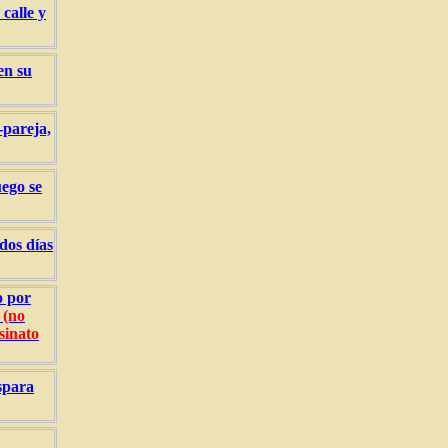
calle y
en su
-pareja,
uego se
dos días
o por
N
(no
sinato
ispara