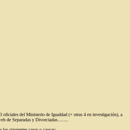
 oficiales del Ministerio de Igualdad (+ otras 4 en investigación), a
la web de Separadas y Divorciadas…….
a los siguientes casos y causas: