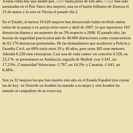
A estas cifras hay que añadir que,
order
hasta junio de este año,
cough
han sido
asesinadas en el País Vasco dos mujeres, una en el barrio bilbaíno de Zorroza el
23 de marzo y la otra en Vitoria el pasado día 2.
En el Estado, al menos 19.620 mujeres han denunciado haber recibido malos
tratos de su pareja o ex pareja entre enero y abril de 2007, lo que representa 163
denuncias diarias y un aumento de un 3% respecto a 2006. El pasado año, las
fuerzas de seguridad practicaron más de 46.000 detenciones como consecuencia
de 62.170 denuncias presentadas. De las demandantes que acudieron a Policía y
Guardia Civil, un 68% tenía entre 20 y 40 años, pero otras 385 eran menores.
Además 6.220 eran extranjeras. Casi una de cada cuatro -en concreto 4.528, un
23,3 %- se presentaron en Andalucía, seguida de Madrid -con 3.341, un
17,23%-, Comunidad Valenciana -2.787, un 14,3%- y Canarias -1.641, un
8.48%-.
Son ya 32 mujeres las que han muerto este año en el Estado Español (sin contar
las de hoy: en Tenerife un hombre ha matado a su mujer y otro hombre ha
matado al compañero de su exnovia)