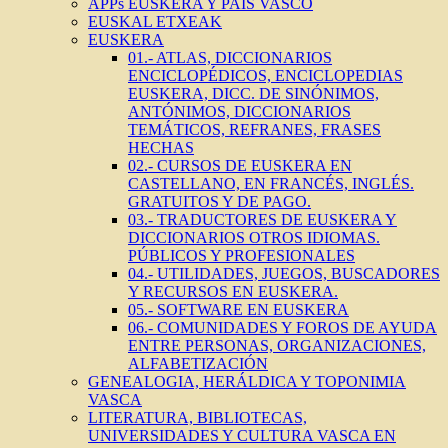
APPs EUSKERA Y PAIS VASCO
EUSKAL ETXEAK
EUSKERA
01.- ATLAS, DICCIONARIOS
ENCICLOPÉDICOS, ENCICLOPEDIAS
EUSKERA, DICC. DE SINÓNIMOS,
ANTÓNIMOS, DICCIONARIOS
TEMÁTICOS, REFRANES, FRASES
HECHAS
02.- CURSOS DE EUSKERA EN
CASTELLANO, EN FRANCÉS, INGLÉS.
GRATUITOS Y DE PAGO.
03.- TRADUCTORES DE EUSKERA Y
DICCIONARIOS OTROS IDIOMAS.
PÚBLICOS Y PROFESIONALES
04.- UTILIDADES, JUEGOS, BUSCADORES
Y RECURSOS EN EUSKERA.
05.- SOFTWARE EN EUSKERA
06.- COMUNIDADES Y FOROS DE AYUDA
ENTRE PERSONAS, ORGANIZACIONES,
ALFABETIZACIÓN
GENEALOGIA, HERÁLDICA Y TOPONIMIA
VASCA
LITERATURA, BIBLIOTECAS,
UNIVERSIDADES Y CULTURA VASCA EN