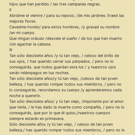
hijos que han perdido / las tres campanas negras.
II
Abridme el vientre / para su reposo, /de mis jardines /traed las
mejores flores.
Cavadme hondo/ para estos hombres, /y gravad su nombre
/en mi cuerpo.
Que ningun oráculo /desvele el sueño / de los que han muerto
/sin agachar la cabeza.
III
Tan sólo diecisiete años /y tú tan viejo, / celoso del brillo de
sus ojos, / has querido cerrar sus párpados, / pero no lo
conseguirás, que todos guardan esta luz / y nuestros ojos
serán relámpagos en tus noches.
Tan sólo diecisiete años/y tú tan viejo, /celoso de tan joven
belleza, / has querido romper todos sus miembros, / pero no
lo conseguirás, recordamos su cuerpo /y aprenderemos cada
noche a quererlo.
Tan sólo diecisiete años/ y tú tan viejo, /impotente por el amor
que tenía, / le has dado la muerte como compañía, / pero no lo
conseguirás, que por lo que él quiso,/nuestros cuerpos
siempre estarán en primavera.
Sólo diecisiete años /y tú tan viejo, / celoso de tan joven
belleza,/ has querido romper todos sus miembros, / pero no lo