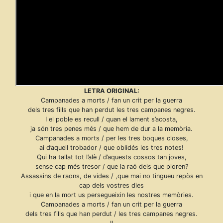
LETRA ORIGINAL:
Campanades a morts / fan un crit per la guerra
dels tres fills que han perdut les tres campanes negres.
I el poble es recull / quan el lament s’acosta,
ja són tres penes més / que hem de dur a la memòria.
Campanades a morts / per les tres boques closes,
ai d’aquell trobador / que oblidés les tres notes!
Qui ha tallat tot l’alè / d’aquests cossos tan joves,
sense cap més tresor / que la raó dels que ploren?
Assassins de raons, de vides / ,que mai no tingueu repòs en
cap dels vostres dies
i que en la mort us persegueixin les nostres memòries.
Campanades a morts / fan un crit per la guerra
dels tres fills que han perdut / les tres campanes negres.