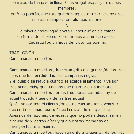
envejós de tan jove bellesa, / has volgut esquinçar els seus
membres,
però no podràs, que tots guardem aquesta llum / i els nostres
ulls seran llampecs per als teus vespres.
IV
La misèria esdevingué poeta / i escrigué en els camps
en forma de trinxeres, / i els homes anaren cap a elles.
Cadascú fou un mot / del victoriós poema.
TRADUCCIÓN
Campanadas a muertos
I
Campanadas a muertos / hacen un grito a la guerra /de los tres
hijos que han perdido las tres campanas negras.
Y el pueblo se refugia cuando se acerca el lamento, / ya son
tres penas más/ que tenemos que guardar en la memoria…
Campanadas a muertos por las tres bocas cerradas, ay de
aquel trovador/ que olvide las tres notas!
Quién ha cortado el aliento /de estos cuerpos tan jóvenes, /
que no tienen más tesoro / que la razón de los que lloran.
Asesinos de razones, de vidas, / que no podáis descansar en
ninguno de vuestros días/ y que nuestras memorias os
persigan hasta la muerte.
Campanadas a muertos /hacen un grito a la guerra / de los tres