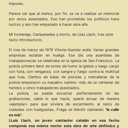
impunes.
Parece ser que al menos, por fin, se va a realizar un memorial
por estos asesinados. Eso han prometido los políticos hace
lustros y eso han empezado a hacer este año.
Mi homenaje, Campanades a morts, de Lluis Llach, tras este
texto introductorio.
El tres de marzo de 1976 Vitoria-Gasteiz ardía. Varias grandes
empresas estaban en huelga. Ese día una asamblea de
trabajadores/as se celebraba en la iglesia de San Francisco. La
policía primero llenó de botes de humo la iglesia y luego cargó
con furia, con venganza, con sangre y fuego contra la multitud
que huía. Cientos de balas de pistolas y metralletas de la
policía empezaron su macabro camino: más de un centenar de
heridos y cinco trabajadores asesinados.
La policía, se puede escuchar perfectamente en las
grabaciones, sabía lo que hacía, quería actuar de manera
«ejemplar» para que sirviera de escarmiento al resto de
ciudades con huelguistas…Fraga se felicitó clamando
“la calle
es mía”
.
LLuis Llach, un joven cantautor catalán en esa fecha
componía esa misma noche esta obra de arte sinfónica y