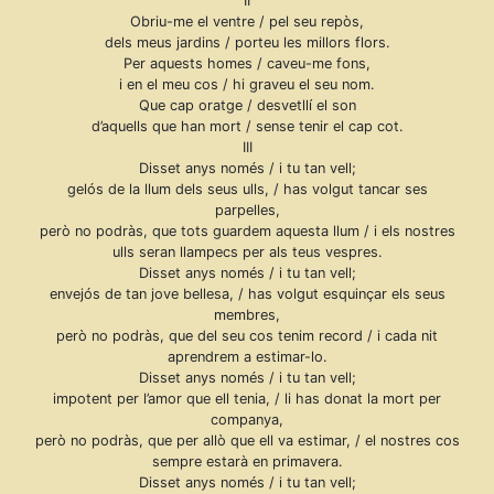
II
Obriu-me el ventre / pel seu repòs,
dels meus jardins / porteu les millors flors.
Per aquests homes / caveu-me fons,
i en el meu cos / hi graveu el seu nom.
Que cap oratge / desvetllí el son
d’aquells que han mort / sense tenir el cap cot.
III
Disset anys només / i tu tan vell;
gelós de la llum dels seus ulls, / has volgut tancar ses
parpelles,
però no podràs, que tots guardem aquesta llum / i els nostres
ulls seran llampecs per als teus vespres.
Disset anys només / i tu tan vell;
envejós de tan jove bellesa, / has volgut esquinçar els seus
membres,
però no podràs, que del seu cos tenim record / i cada nit
aprendrem a estimar-lo.
Disset anys només / i tu tan vell;
impotent per l’amor que ell tenia, / li has donat la mort per
companya,
però no podràs, que per allò que ell va estimar, / el nostres cos
sempre estarà en primavera.
Disset anys només / i tu tan vell;