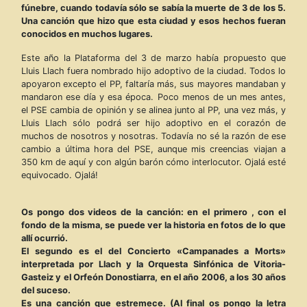
fúnebre, cuando todavía sólo se sabía la muerte de 3 de los 5.
Una canción que hizo que esta ciudad y esos hechos fueran
conocidos en muchos lugares.
Este año la Plataforma del 3 de marzo había propuesto que
Lluis Llach fuera nombrado hijo adoptivo de la ciudad. Todos lo
apoyaron excepto el PP, faltaría más, sus mayores mandaban y
mandaron ese día y esa época. Poco menos de un mes antes,
el PSE cambia de opinión y se alinea junto al PP, una vez más, y
Lluis Llach sólo podrá ser hijo adoptivo en el corazón de
muchos de nosotros y nosotras. Todavía no sé la razón de ese
cambio a última hora del PSE, aunque mis creencias viajan a
350 km de aquí y con algún barón cómo interlocutor. Ojalá esté
equivocado. Ojalá!
Os pongo dos videos de la canción: en el primero , con el
fondo de la misma, se puede ver la historia en fotos de lo que
allí ocurrió.
El segundo es el del Concierto «Campanades a Morts»
interpretada por Llach y la Orquesta Sinfónica de Vitoria-
Gasteiz y el Orfeón Donostiarra, en el año 2006, a los 30 años
del suceso.
Es una canción que estremece. (Al final os pongo la letra