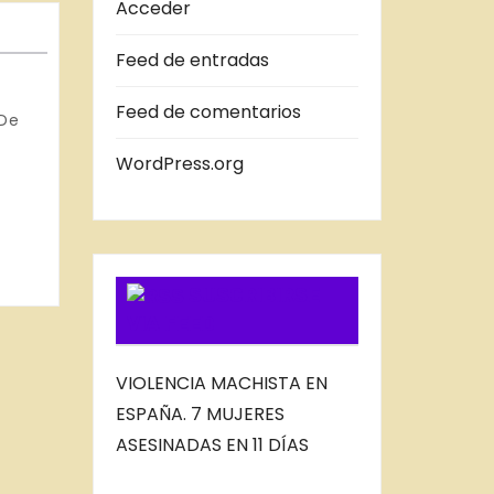
A
Acceder
S
Feed de entradas
D
E
Feed de comentarios
 De
L
B
WordPress.org
L
O
G
SUSCRIBIRSE
VIA FEED
VIOLENCIA MACHISTA EN
ESPAÑA. 7 MUJERES
ASESINADAS EN 11 DÍAS