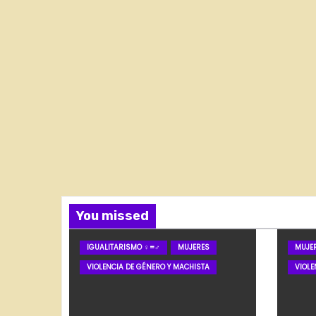
You missed
IGUALITARISMO ♀=♂
MUJERES
MUJE
VIOLENCIA DE GÉNERO Y MACHISTA
VIOLE