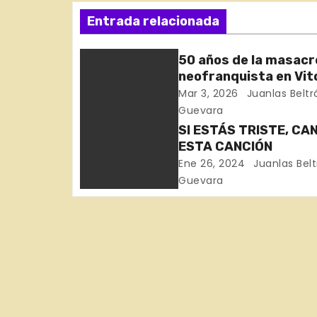
a
Entrada relacionada
v
e
50 años de la masacr
neofranquista en Vit
g
Gasteiz
Mar 3, 2026
Juanlas Beltr
Guevara
a
SI ESTÁS TRISTE, CA
c
ESTA CANCIÓN
Ene 26, 2024
Juanlas Bel
i
Guevara
ó
n
d
e