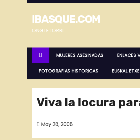
S
a
IBASQUE.COM
l
t
ONGI ETORRI
a
r
MUJERES ASESINADAS
ENLACES 
a
l
FOTOGRAFIAS HISTORICAS
EUSKAL ETX
c
o
n
Viva la locura pa
t
e
n
May 28, 2008
i
d