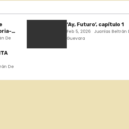
e
‘Ay, Futuro’, capítulo 1
oria-
Feb 5, 2026
Juanlas Beltrán
án De
Guevara
NTA
trán De