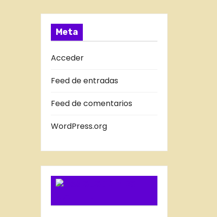
a
T
s
R
A
Meta
D
A
Acceder
S
Feed de entradas
D
E
Feed de comentarios
L
B
WordPress.org
L
O
G
SUSCRIBIRSE
VIA FEED