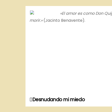
o
«El amor es como Don Quij
morir.»
(Jacinto Benavente).
Desnudando mi miedo
N