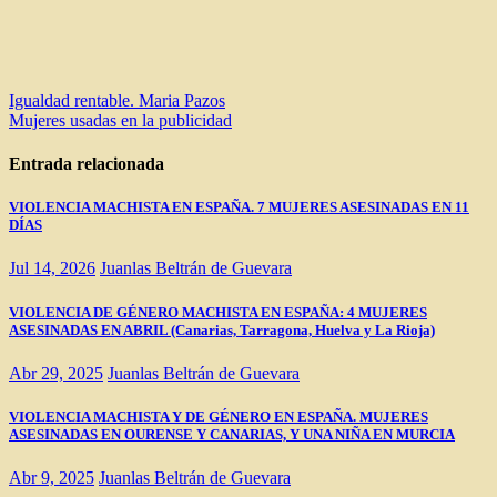
Navegación
Igualdad rentable. Maria Pazos
Mujeres usadas en la publicidad
de
entradas
Entrada relacionada
VIOLENCIA MACHISTA EN ESPAÑA. 7 MUJERES ASESINADAS EN 11
DÍAS
Jul 14, 2026
Juanlas Beltrán de Guevara
VIOLENCIA DE GÉNERO MACHISTA EN ESPAÑA: 4 MUJERES
ASESINADAS EN ABRIL (Canarias, Tarragona, Huelva y La Rioja)
Abr 29, 2025
Juanlas Beltrán de Guevara
VIOLENCIA MACHISTA Y DE GÉNERO EN ESPAÑA. MUJERES
ASESINADAS EN OURENSE Y CANARIAS, Y UNA NIÑA EN MURCIA
Abr 9, 2025
Juanlas Beltrán de Guevara