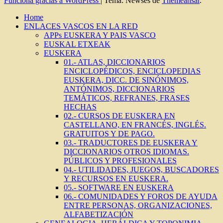
Funciona gracias a WordPress
|
Tema: Newses de
Themeansar
.
Home
ENLACES VASCOS EN LA RED
APPs EUSKERA Y PAIS VASCO
EUSKAL ETXEAK
EUSKERA
01.- ATLAS, DICCIONARIOS
ENCICLOPÉDICOS, ENCICLOPEDIAS
EUSKERA, DICC. DE SINÓNIMOS,
ANTÓNIMOS, DICCIONARIOS
TEMÁTICOS, REFRANES, FRASES
HECHAS
02.- CURSOS DE EUSKERA EN
CASTELLANO, EN FRANCÉS, INGLÉS.
GRATUITOS Y DE PAGO.
03.- TRADUCTORES DE EUSKERA Y
DICCIONARIOS OTROS IDIOMAS.
PÚBLICOS Y PROFESIONALES
04.- UTILIDADES, JUEGOS, BUSCADORES
Y RECURSOS EN EUSKERA.
05.- SOFTWARE EN EUSKERA
06.- COMUNIDADES Y FOROS DE AYUDA
ENTRE PERSONAS, ORGANIZACIONES,
ALFABETIZACIÓN