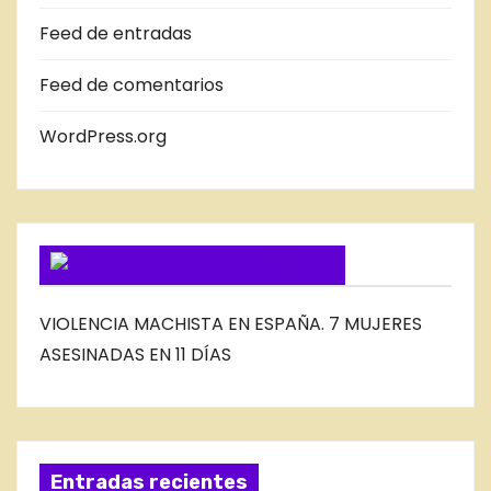
S
Feed de entradas
D
E
Feed de comentarios
L
B
WordPress.org
L
O
G
SUSCRIBIRSE VIA FEED
VIOLENCIA MACHISTA EN ESPAÑA. 7 MUJERES
ASESINADAS EN 11 DÍAS
Entradas recientes