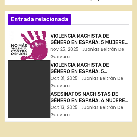
N
a
Entrada relacionada
v
VIOLENCIA MACHISTA DE
e
GÉNERO EN ESPAÑA: 5 MUJERES
ASESINADAS EN 3 SEMANAS DE
Nov 25, 2025
Juanlas Beltrán De
g
NOVIEMBRE (en Huelva,
Guevara
Zaragoza, Barcelona, Madrid y
a
VIOLENCIA MACHISTA DE
Málaga)
GÉNERO EN ESPAÑA: 5
c
ASESINADAS EN 15 DÍAS
Oct 31, 2025
Juanlas Beltrán De
(Badajoz, Gipuzkoa, Madrid,
Guevara
i
Alicante y Murcia)
ASESINATOS MACHISTAS DE
GÉNERO EN ESPAÑA. 6 MUJERES
ó
ASESINADAS EN SEPTIEMBRE
Oct 13, 2025
Juanlas Beltrán De
(Sevilla, Murcia, Sevilla, Málaga,
n
Guevara
Girona, Badajoz)
d