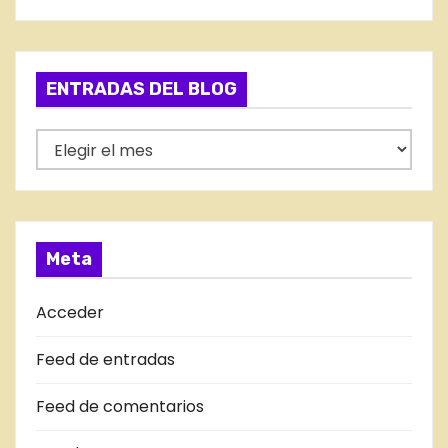
t
e
g
ENTRADAS DEL BLOG
o
r
E
í
N
a
T
s
R
A
Meta
D
A
Acceder
S
Feed de entradas
D
E
Feed de comentarios
L