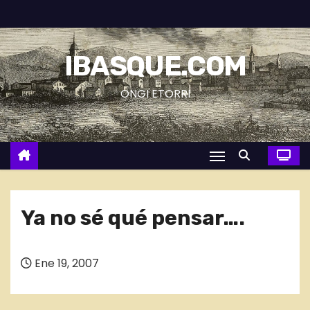
S
a
l
IBASQUE.COM
t
a
ONGI ETORRI
r
a
l
c
o
n
Ya no sé qué pensar….
t
e
n
Ene 19, 2007
i
d