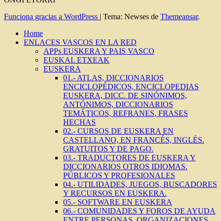
Funciona gracias a WordPress
|
Tema: Newses de
Themeansar
.
Home
ENLACES VASCOS EN LA RED
APPs EUSKERA Y PAIS VASCO
EUSKAL ETXEAK
EUSKERA
01.- ATLAS, DICCIONARIOS
ENCICLOPÉDICOS, ENCICLOPEDIAS
EUSKERA, DICC. DE SINÓNIMOS,
ANTÓNIMOS, DICCIONARIOS
TEMÁTICOS, REFRANES, FRASES
HECHAS
02.- CURSOS DE EUSKERA EN
CASTELLANO, EN FRANCÉS, INGLÉS.
GRATUITOS Y DE PAGO.
03.- TRADUCTORES DE EUSKERA Y
DICCIONARIOS OTROS IDIOMAS.
PÚBLICOS Y PROFESIONALES
04.- UTILIDADES, JUEGOS, BUSCADORES
Y RECURSOS EN EUSKERA.
05.- SOFTWARE EN EUSKERA
06.- COMUNIDADES Y FOROS DE AYUDA
ENTRE PERSONAS, ORGANIZACIONES,