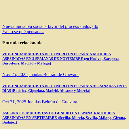
Navegación
Nueva iniciativa social a favor del proceso dialogado
Ya no sé qué pensar….
de
entradas
Entrada relacionada
VIOLENCIA MACHISTA DE GÉNERO EN ESPAÑA: 5 MUJERES
ASESINADAS EN 3 SEMANAS DE NOVIEMBRE (en Huelva, Zaragoza,
Barcelona, Madrid y Málaga)
Nov 25, 2025
Juanlas Beltrán de Guevara
VIOLENCIA MACHISTA DE GÉNERO EN ESPAÑA: 5 ASESINADAS EN 15
DÍAS (Badajoz, Gipuzkoa, Madrid, Alicante y Murcia)
Oct 31, 2025
Juanlas Beltrán de Guevara
ASESINATOS MACHISTAS DE GÉNERO EN ESPAÑA. 6 MUJERES
ASESINADAS EN SEPTIEMBRE (Sevilla, Murcia, Sevilla, Málaga, Girona,
Badajoz)