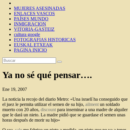
MUJERES ASESINADAS
ENLACES VASCOS
PAÍSES MUNDO
INMIGRACION
VITORIA-GASTEIZ
cultura google
FOTOGRAFIAS HISTORICAS
EUSKAL ETXEAK
PAGINA INICIO
Ya no sé qué pensar….
Ene 19, 2007
La noticia la recojo del diario Metro: «Una israelí ha conseguido que
el juez le permita utilizar el semen de su hijo,
ailment
un soldado
muerto con 20 años,
discount
para inseminar a una madre de alquiler
que le dará un nieto. La madre pidió que se guardase el semen unas
horas después de morir su hijo»
O sea,
sale
me fabrico un nieto a medida, un nieto que no va a tener