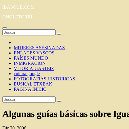
Saltar
IBASQUE.COM
al
ONGI ETORRI
contenido
MUJERES ASESINADAS
ENLACES VASCOS
PAÍSES MUNDO
INMIGRACION
VITORIA-GASTEIZ
cultura google
FOTOGRAFIAS HISTORICAS
EUSKAL ETXEAK
PAGINA INICIO
Algunas guías básicas sobre Igu
Dic 20, 2006