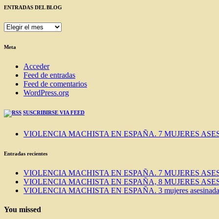
ENTRADAS DEL BLOG
ENTRADAS
DEL
BLOG
Meta
Acceder
Feed de entradas
Feed de comentarios
WordPress.org
SUSCRIBIRSE VIA FEED
VIOLENCIA MACHISTA EN ESPAÑA. 7 MUJERES ASES
Entradas recientes
VIOLENCIA MACHISTA EN ESPAÑA. 7 MUJERES ASES
VIOLENCIA MACHISTA EN ESPAÑA, 8 MUJERES ASES
VIOLENCIA MACHISTA EN ESPAÑA. 3 mujeres asesinadas e
You missed