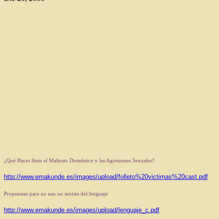
¿Qué Hacer Ante el Maltrato Doméstico y las Agresiones Sexuales?
http://www.emakunde.es/images/upload/folleto%20victimas%20cast.pdf
Propuestas para un uso no sexista del lenguaje
http://www.emakunde.es/images/upload/lenguaje_c.pdf