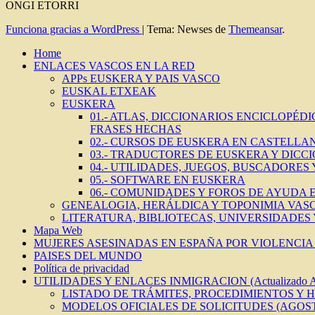
ONGI ETORRI
Funciona gracias a WordPress
|
Tema: Newses de
Themeansar
.
Home
ENLACES VASCOS EN LA RED
APPs EUSKERA Y PAIS VASCO
EUSKAL ETXEAK
EUSKERA
01.- ATLAS, DICCIONARIOS ENCICLOPÉD
FRASES HECHAS
02.- CURSOS DE EUSKERA EN CASTELLAN
03.- TRADUCTORES DE EUSKERA Y DICC
04.- UTILIDADES, JUEGOS, BUSCADORES
05.- SOFTWARE EN EUSKERA
06.- COMUNIDADES Y FOROS DE AYUDA
GENEALOGIA, HERÁLDICA Y TOPONIMIA VAS
LITERATURA, BIBLIOTECAS, UNIVERSIDADES
Mapa Web
MUJERES ASESINADAS EN ESPAÑA POR VIOLENCIA 
PAISES DEL MUNDO
Política de privacidad
UTILIDADES Y ENLACES INMIGRACION (Actualizado 
LISTADO DE TRÁMITES, PROCEDIMIENTOS Y 
MODELOS OFICIALES DE SOLICITUDES (AGOST