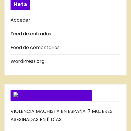
A
Meta
D
A
Acceder
S
Feed de entradas
D
E
Feed de comentarios
L
B
WordPress.org
L
O
G
SUSCRIBIRSE VIA FEED
VIOLENCIA MACHISTA EN ESPAÑA. 7 MUJERES
ASESINADAS EN 11 DÍAS