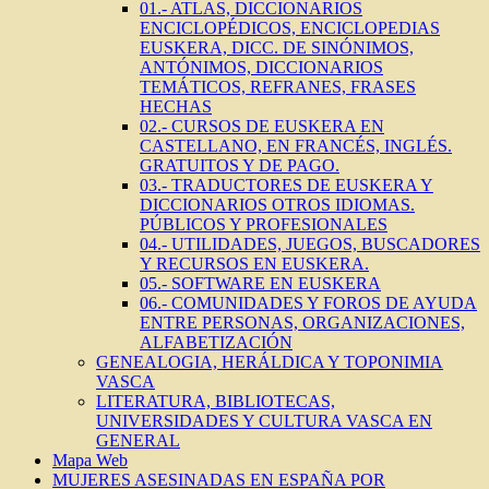
01.- ATLAS, DICCIONARIOS
ENCICLOPÉDICOS, ENCICLOPEDIAS
EUSKERA, DICC. DE SINÓNIMOS,
ANTÓNIMOS, DICCIONARIOS
TEMÁTICOS, REFRANES, FRASES
HECHAS
02.- CURSOS DE EUSKERA EN
CASTELLANO, EN FRANCÉS, INGLÉS.
GRATUITOS Y DE PAGO.
03.- TRADUCTORES DE EUSKERA Y
DICCIONARIOS OTROS IDIOMAS.
PÚBLICOS Y PROFESIONALES
04.- UTILIDADES, JUEGOS, BUSCADORES
Y RECURSOS EN EUSKERA.
05.- SOFTWARE EN EUSKERA
06.- COMUNIDADES Y FOROS DE AYUDA
ENTRE PERSONAS, ORGANIZACIONES,
ALFABETIZACIÓN
GENEALOGIA, HERÁLDICA Y TOPONIMIA
VASCA
LITERATURA, BIBLIOTECAS,
UNIVERSIDADES Y CULTURA VASCA EN
GENERAL
Mapa Web
MUJERES ASESINADAS EN ESPAÑA POR