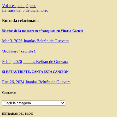
Navegación
Volar es para pájaros
La frase del 5 de diciembre.
de
entradas
Entrada relacionada
50 años de la masacre neofranquista en Vitoria-Gasteiz
Mar 3, 2026
Juanlas Beltrán de Guevara
‘Ay, Futuro’, capítulo 1
Feb 5, 2026
Juanlas Beltrán de Guevara
SI ESTÁS TRISTE, CANTA ESTA CANCIÓN
Ene 26, 2024
Juanlas Beltrán de Guevara
Categorías
Categorías
ENTRADAS DEL BLOG