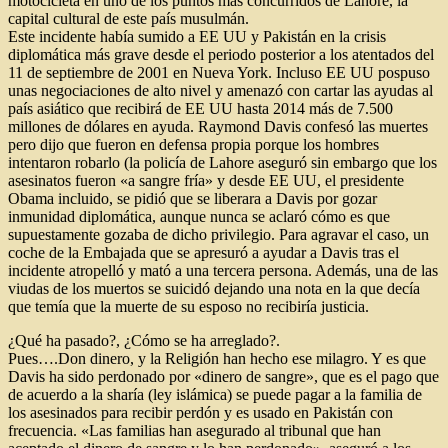
motocicleta en uno de los puntos más concurridos de Lahore, la
capital cultural de este país musulmán.
Este incidente había sumido a EE UU y Pakistán en la crisis
diplomática más grave desde el periodo posterior a los atentados del
11 de septiembre de 2001 en Nueva York. Incluso EE UU pospuso
unas negociaciones de alto nivel y amenazó con cartar las ayudas al
país asiático que recibirá de EE UU hasta 2014 más de 7.500
millones de dólares en ayuda. Raymond Davis confesó las muertes
pero dijo que fueron en defensa propia porque los hombres
intentaron robarlo (la policía de Lahore aseguró sin embargo que los
asesinatos fueron «a sangre fría» y desde EE UU, el presidente
Obama incluido, se pidió que se liberara a Davis por gozar
inmunidad diplomática, aunque nunca se aclaró cómo es que
supuestamente gozaba de dicho privilegio. Para agravar el caso, un
coche de la Embajada que se apresuró a ayudar a Davis tras el
incidente atropelló y mató a una tercera persona. Además, una de las
viudas de los muertos se suicidó dejando una nota en la que decía
que temía que la muerte de su esposo no recibiría justicia.
¿Qué ha pasado?, ¿Cómo se ha arreglado?.
Pues….Don dinero, y la Religión han hecho ese milagro. Y es que
Davis ha sido perdonado por «dinero de sangre», que es el pago que
de acuerdo a la sharía (ley islámica) se puede pagar a la familia de
los asesinados para recibir perdón y es usado en Pakistán con
frecuencia. «Las familias han asegurado al tribunal que han