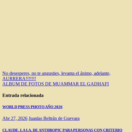
Navegación
No desesperes, no te angusties, levanta el ánimo, adelante,
AURRERA!!!!!!!
de
ALBUM DE FOTOS DE MUAMMAR EL GADHAFI
entradas
Entrada relacionada
WORLD PRESS PHOTO AÑO 2026
Abr 27, 2026
Juanlas Beltrán de Guevara
CLAUDE, LA I.A. DE ANTHROPIC PARA PERSONAS CON CRITERIO