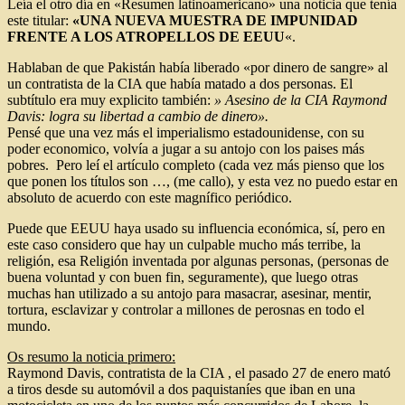
Leía el otro día en «Resumen latinoamericano» una noticia que tenía
este titular:
«UNA NUEVA MUESTRA DE IMPUNIDAD
FRENTE A LOS ATROPELLOS DE EEUU
«.
Hablaban de que Pakistán había liberado «por dinero de sangre» al
un contratista de la CIA que había matado a dos personas. El
subtítulo era muy explicito también:
» Asesino de la CIA Raymond
Davis: logra su libertad a cambio de dinero».
Pensé que una vez más el imperialismo estadounidense, con su
poder economico, volvía a jugar a su antojo con los paises más
pobres. Pero leí el artículo completo (cada vez más pienso que los
que ponen los títulos son …, (me callo), y esta vez no puedo estar en
absoluto de acuerdo con este magnífico periódico.
Puede que EEUU haya usado su influencia económica, sí, pero en
este caso considero que hay un culpable mucho más terribe, la
religión, esa Religión inventada por algunas personas, (personas de
buena voluntad y con buen fin, seguramente), que luego otras
muchas han utilizado a su antojo para masacrar, asesinar, mentir,
tortura, esclavizar y controlar a millones de perosnas en todo el
mundo.
Os resumo la noticia primero:
Raymond Davis, contratista de la CIA , el pasado 27 de enero mató
a tiros desde su automóvil a dos paquistaníes que iban en una