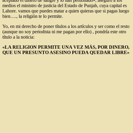
aceptado el dinero de sangre y lo han perdonado», aseguró a los
medios el ministro de justicia del Estado de Punjab, cuya capital es
Lahore. vamos que puedes matar a quien quieras que si pagas luego
bien…., la religión te lo permite.
Yo, en mi derecho de poner títulos a los artículos y ser como el resto
(aunque no soy periodista ni me pagan por ello) , pondría este otro
título a la noticia:
«LA RELIGION PERMITE UNA VEZ MÁS, POR DINERO,
QUE UN PRESUNTO ASESINO PUEDA QUEDAR LIBRE»