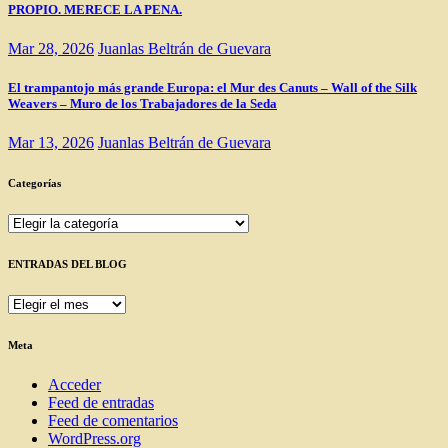
PROPIO. MERECE LA PENA.
Mar 28, 2026
Juanlas Beltrán de Guevara
El trampantojo más grande Europa: el Mur des Canuts – Wall of the Silk
Weavers – Muro de los Trabajadores de la Seda
Mar 13, 2026
Juanlas Beltrán de Guevara
Categorías
Categorías
ENTRADAS DEL BLOG
ENTRADAS
DEL
BLOG
Meta
Acceder
Feed de entradas
Feed de comentarios
WordPress.org