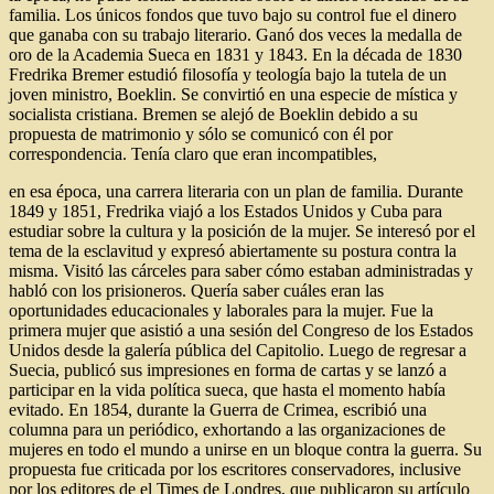
familia. Los únicos fondos que tuvo bajo su control fue el dinero
que ganaba con su trabajo literario. Ganó dos veces la medalla de
oro de la Academia Sueca en 1831 y 1843. En la década de 1830
Fredrika Bremer estudió filosofía y teología bajo la tutela de un
joven ministro, Boeklin. Se convirtió en una especie de mística y
socialista cristiana. Bremen se alejó de Boeklin debido a su
propuesta de matrimonio y sólo se comunicó con él por
correspondencia. Tenía claro que eran incompatibles,
en esa época, una carrera literaria con un plan de familia. Durante
1849 y 1851, Fredrika viajó a los Estados Unidos y Cuba para
estudiar sobre la cultura y la posición de la mujer. Se interesó por el
tema de la esclavitud y expresó abiertamente su postura contra la
misma. Visitó las cárceles para saber cómo estaban administradas y
habló con los prisioneros. Quería saber cuáles eran las
oportunidades educacionales y laborales para la mujer. Fue la
primera mujer que asistió a una sesión del Congreso de los Estados
Unidos desde la galería pública del Capitolio. Luego de regresar a
Suecia, publicó sus impresiones en forma de cartas y se lanzó a
participar en la vida política sueca, que hasta el momento había
evitado. En 1854, durante la Guerra de Crimea, escribió una
columna para un periódico, exhortando a las organizaciones de
mujeres en todo el mundo a unirse en un bloque contra la guerra. Su
propuesta fue criticada por los escritores conservadores, inclusive
por los editores de el Times de Londres, que publicaron su artículo