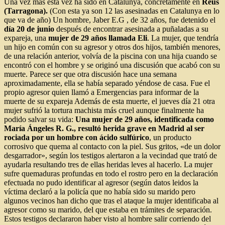
Una vez más esta vez ha sido en Catalunya, concretamente en
Reus
(Tarragona).
(Con esta ya son 12 las asesinadas en Catalunya en lo
que va de año) Un hombre, Jaber E.G , de 32 años, fue detenido el
día 20 de junio
después de encontrar asesinada a puñaladas a su
expareja, una
mujer de 29 años llamada Eli
. La mujer, que tendría
un hijo en común con su agresor y otros dos hijos, también menores,
de una relación anterior, volvía de la piscina con una hija cuando se
encontró con el hombre y se originó una discusión que acabó con su
muerte. Parece ser que otra discusión hace una semana
aproximadamente, ella se había separado yéndose de casa. Fue el
propio agresor quien llamó a Emergencias para informar de la
muerte de su expareja Además de esta muerte, el jueves día 21 otra
mujer sufrió la tortura machista más cruel aunque finalmente ha
podido salvar su vida:
Una mujer de 29 años, identificada como
María Ángeles R. G., resultó herida grave en Madrid al ser
rociada por un hombre con ácido sulfúrico
, un producto
corrosivo que quema al contacto con la piel. Sus gritos, «de un dolor
desgarrador», según los testigos alertaron a la vecindad que trató de
ayudarla resultando tres de ellas heridas leves al hacerlo. La mujer
sufre quemaduras profundas en todo el rostro pero en la declaración
efectuada no pudo identificar al agresor (según datos leidos la
víctima declaró a la policía que no había sido su marido pero
algunos vecinos han dicho que tras el ataque la mujer identificaba al
agresor como su marido, del que estaba en trámites de separación.
Estos testigos declararon haber visto al hombre salir corriendo del