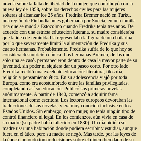
novela sobre la falta de libertad de la mujer, que contribuyó con la
nueva ley de 1858, sobre los derechos civiles para las mujeres
solteras al alcanzar los 25 años. Fredrika Bremer nació en Turku,
una región de Finlandia antes gobernada por Suecia, en una familia
rica que se mudó a Estocolmo cuando Fredrika tenía tres años. De
acuerdo con una estricta educación luterana, su madre consideraba
que la idea de feminidad la representaba la figura de una bailarina,
por lo que severamente limitó la alimentación de Fredrika y sus
cuatro hermanas. Probablemente, Fredrika sufría de lo que hoy se
considera desnutrición clínica. Las hermanas Bremen, de las que
sólo una se casó, permanecieron dentro de casa la mayor parte de su
juventud, sin poder ni siquiera dar un paseo corto. Por otro lado,
Fredrika recibió una excelente educación: literatura, filosofía,
religión y pensamiento ético. En su adolescencia viajó por toda
Europa, como era acostumbrado entre las familias privilegiadas,
completando así su educación. Publicó sus primeras novelas
anónimamente. A partir de 1840, comenzó a adquirir fama
internacional como escritora. Los lectores europeos devoraban las
traducciones de sus novelas, y era muy conocida inclusive en los
Estados Unidos. Sin embargo, como mujer, no tenía ningún tipo de
control financiero ni legal. En los comienzos, aún vivía en casa de
su madre (su padre había fallecido en 1830). Un día pidió a su
madre usar una habitación donde pudiera escribir y estudiar, aunque
fuera en el ático, pero su madre se negó. Más tarde, por las leyes de
la época, no pudo tomar decisiones sobre el dinero heredado de su