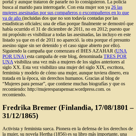
portal y aunque trataron de pararle no lo consiguieron. La policía
busca al marido para interrogarle. Con esta mujer son ya
26 las
mujeres asesinadas por sus compañeros o excompañeros en lo que
va de año
(incluidas dos que no son todavía contadas por las
estadísticas oficiales; una de ellas porque finalmente se demostró que
había ocurrido el 31 de diciembre de 2011, no en 2012; puesto que
mi propósito es visibilizar a todas las asesinadas, las incluyo en este
listado ya que en el de 2011 no apareció. la otra porque el presunto
asesino sigue sin ser detenido y el caso sigue abierto por ello).
Siguiendo la campaña que comenzara el IHES AZAHAR (
UNA
POR UNA)
esta campaña de este blog, denominada
TRES POR
UNA
visibiliza una vez más a mujeres de los siglos anteriores al
siglo XX. Esta vez visibilizo una mujer del siglo XIX, escritora,
feminista y modelo de cómo una mujer, aunque tuviera dinero, era
tratada en la época, sin derechos humanos. Gracias al blog de
“Mujeres para pensar”, que contiene muchas biografías y que os
recomiendo: http://mujeresparapensar.wordpress.com. os
recomiendo.
Fredrika Bremer (Finlandia, 17/08/1801 –
31/12/1865)
Activista y feminista sueca. Pionera en la defensa de los derechos de
la mujer, su novela Hertha (1856) es su libro más importante, una