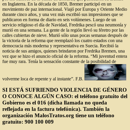
en Inglaterra. En la década de 1850, Bremer participó en un
movimiento de paz internacional. Viajó por Europa y Oriente Medio
durante cinco años, y una vez más escribió sus impresiones que se
publicaron en forma de diario en seis volúmenes. Luego de un
servicio religioso el día de Navidad, Fredrika pescó una neumonía y
murió en una semana. La gente de la región llevó su féretro por las
calles cubiertas de nieve. Murió sólo unas pocas semanas después de
la victoria de la reforma que reemplazó los cuatro estados con una
democracia más moderna y representativa en Suecia. Recibió la
noticia de sus amigos, quienes brindaron por Fredrika Bremen, una
vez que se hizo el anuncio oficial de la reforma. “Mi juventud entera
fue muy rara. Tenía la sensación constante de la posibilidad de
volverme loca de repente y al instante”. F.B.
SI ESTÁ SUFRIENDO VIOLENCIA DE GÉNERO
O CONOCE ALGÚN CASO: el teléfono gratuito del
Gobierno es el 016 (dicha llamada no queda
reflejada en la factura telefónica). También la
organización MalosTratos.org tiene un teléfono
gratuito: 900 100 009