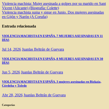
Navegación
Violencia machista: Mujer asesinada a golpes por su marido en Sant
Vicent (Alicante) (Biografía: Colette)
de
Violencia machista suma y sigue en Junio. Dos mujeres asesinadas
entradas
en Gijón y Narón (A Coruña)
Entrada relacionada
VIOLENCIA MACHISTA EN ESPAÑA. 7 MUJERES ASESINADAS EN 11
DÍAS
Jul 14, 2026
Juanlas Beltrán de Guevara
VIOLENCIA MACHISTA EN ESPAÑA, 8 MUJERES ASESINADAS EN 30
DÍAS
Jun 5, 2026
Juanlas Beltrán de Guevara
VIOLENCIA MACHISTA EN ESPAÑA. 3 mujeres asesinadas en Bizkaia,
Córdoba y Toledo
Abr 28, 2026
Juanlas Beltrán de Guevara
Categorías