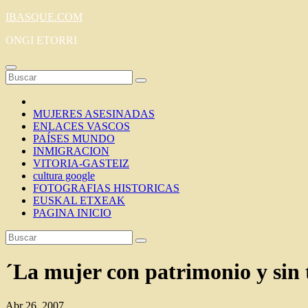
Saltar
IBASQUE.COM
al
ONGI ETORRI
contenido
MUJERES ASESINADAS
ENLACES VASCOS
PAÍSES MUNDO
INMIGRACION
VITORIA-GASTEIZ
cultura google
FOTOGRAFIAS HISTORICAS
EUSKAL ETXEAK
PAGINA INICIO
´La mujer con patrimonio y sin 
Abr 26, 2007