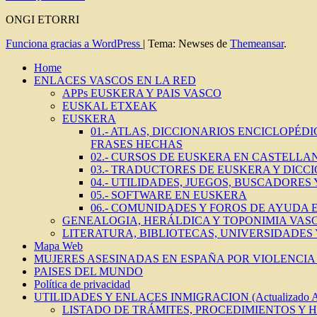
ONGI ETORRI
Funciona gracias a WordPress
|
Tema: Newses de
Themeansar
.
Home
ENLACES VASCOS EN LA RED
APPs EUSKERA Y PAIS VASCO
EUSKAL ETXEAK
EUSKERA
01.- ATLAS, DICCIONARIOS ENCICLOPÉD
FRASES HECHAS
02.- CURSOS DE EUSKERA EN CASTELLAN
03.- TRADUCTORES DE EUSKERA Y DICC
04.- UTILIDADES, JUEGOS, BUSCADORES
05.- SOFTWARE EN EUSKERA
06.- COMUNIDADES Y FOROS DE AYUDA
GENEALOGIA, HERÁLDICA Y TOPONIMIA VAS
LITERATURA, BIBLIOTECAS, UNIVERSIDADES
Mapa Web
MUJERES ASESINADAS EN ESPAÑA POR VIOLENCIA 
PAISES DEL MUNDO
Política de privacidad
UTILIDADES Y ENLACES INMIGRACION (Actualizado 
LISTADO DE TRÁMITES, PROCEDIMIENTOS Y 