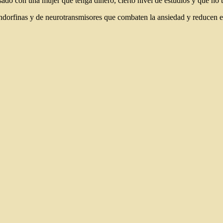
ado con una mujer que tenga dinero, cierto nivel de estudios y que no t
endorfinas y de neurotransmisores que combaten la ansiedad y reducen el