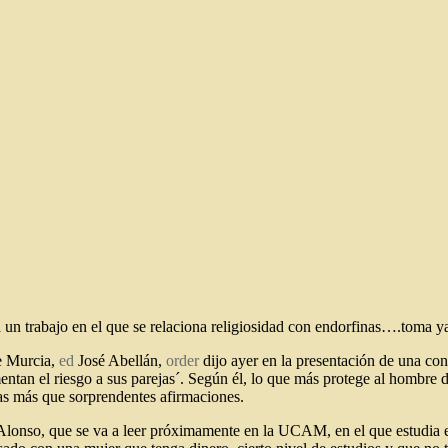
a un trabajo en el que se relaciona religiosidad con endorfinas….toma y
de Murcia,
ed
José Abellán,
order
dijo ayer en la presentación de una conf
ementan el riesgo a sus parejas´. Según él, lo que más protege al hombre 
tas más que sorprendentes afirmaciones.
Alonso, que se va a leer próximamente en la UCAM, en el que estudia el 