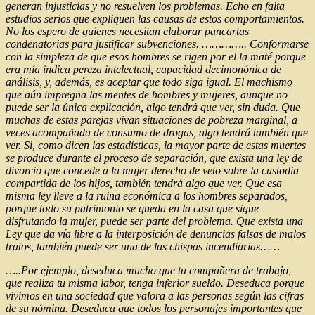
generan injusticias y no resuelven los problemas. Echo en falta
estudios serios que expliquen las causas de estos comportamientos.
No los espero de quienes necesitan elaborar pancartas
condenatorias para justificar subvenciones. ………….. Conformarse
con la simpleza de que esos hombres se rigen por el la maté porque
era mía indica pereza intelectual, capacidad decimonónica de
análisis, y, además, es aceptar que todo siga igual. El machismo
que aún impregna las mentes de hombres y mujeres, aunque no
puede ser la única explicación, algo tendrá que ver, sin duda. Que
muchas de estas parejas vivan situaciones de pobreza marginal, a
veces acompañada de consumo de drogas, algo tendrá también que
ver. Si, como dicen las estadísticas, la mayor parte de estas muertes
se produce durante el proceso de separación, que exista una ley de
divorcio que concede a la mujer derecho de veto sobre la custodia
compartida de los hijos, también tendrá algo que ver. Que esa
misma ley lleve a la ruina económica a los hombres separados,
porque todo su patrimonio se queda en la casa que sigue
disfrutando la mujer, puede ser parte del problema. Que exista una
Ley que da vía libre a la interposición de denuncias falsas de malos
tratos, también puede ser una de las chispas incendiarias……
…..Por ejemplo, deseduca mucho que tu compañera de trabajo,
que realiza tu misma labor, tenga inferior sueldo. Deseduca porque
vivimos en una sociedad que valora a las personas según las cifras
de su nómina. Deseduca que todos los personajes importantes que