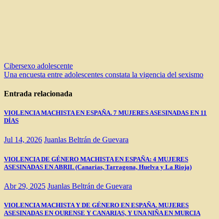
Navegación
Cibersexo adolescente
Una encuesta entre adolescentes constata la vigencia del sexismo
de
entradas
Entrada relacionada
VIOLENCIA MACHISTA EN ESPAÑA. 7 MUJERES ASESINADAS EN 11
DÍAS
Jul 14, 2026
Juanlas Beltrán de Guevara
VIOLENCIA DE GÉNERO MACHISTA EN ESPAÑA: 4 MUJERES
ASESINADAS EN ABRIL (Canarias, Tarragona, Huelva y La Rioja)
Abr 29, 2025
Juanlas Beltrán de Guevara
VIOLENCIA MACHISTA Y DE GÉNERO EN ESPAÑA. MUJERES
ASESINADAS EN OURENSE Y CANARIAS, Y UNA NIÑA EN MURCIA