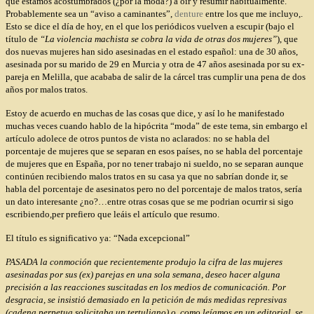
que estamos acostumbrados (¿por la moda?) a oir y resumir habitualmente.
Probablemente sea un “aviso a caminantes”,
denture
entre los que me incluyo,.
Esto se dice el día de hoy, en el que los periódicos vuelven a escupir (bajo el
título de
“La violencia machista se cobra la vida de otras dos mujeres”
), que
dos nuevas mujeres han sido asesinadas en el estado español: una de 30 años,
asesinada por su marido de 29 en Murcia y otra de 47 años asesinada por su ex-
pareja en Melilla, que acababa de salir de la cárcel tras cumplir una pena de dos
años por malos tratos.
Estoy de acuerdo en muchas de las cosas que dice, y así lo he manifestado
muchas veces cuando hablo de la hipócrita “moda” de este tema, sin embargo el
artículo adolece de otros puntos de vista no aclarados: no se habla del
porcentaje de mujeres que se separan en esos países, no se habla del porcentaje
de mujeres que en España, por no tener trabajo ni sueldo, no se separan aunque
continúen recibiendo malos tratos en su casa ya que no sabrían donde ir, se
habla del porcentaje de asesinatos pero no del porcentaje de malos tratos, sería
un dato interesante ¿no?…entre otras cosas que se me podrian ocurrir si sigo
escribiendo,per prefiero que leáis el artículo que resumo.
El título es significativo ya: “
Nada excepcional”
PASADA la conmoción que recientemente produjo la cifra de las mujeres
asesinadas por sus (ex) parejas en una sola semana, deseo hacer alguna
precisión a las reacciones suscitadas en los medios de comunicación. Por
desgracia, se insistió demasiado en la petición de más medidas represivas
(cadena perpetua solicitaba un tertuliano) o, como leíamos en un editorial, se