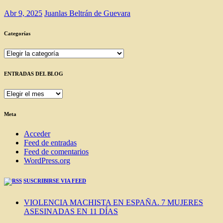
Abr 9, 2025
Juanlas Beltrán de Guevara
Categorías
Categorías
ENTRADAS DEL BLOG
ENTRADAS
DEL
BLOG
Meta
Acceder
Feed de entradas
Feed de comentarios
WordPress.org
SUSCRIBIRSE VIA FEED
VIOLENCIA MACHISTA EN ESPAÑA. 7 MUJERES
ASESINADAS EN 11 DÍAS