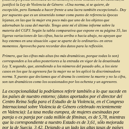
justificó la Ley de Violencia de Género: «Una norma, si se quiere, de
excepción, pero llamada a hacer frente a una lacra también excepcional». Doy
por supuesto que es un sinsentido tomar como punto de referencia épocas
lejanas, en las que la mujer era poco más que uno de los objetos que
adornaban la casa del marido. Tengo ante mí el último informe sobre la
materia del CGPJ. Según la tabla comparativa que expone en su página 35, las
ligeras variaciones de las cifras, hacia arriba o hacia abajo, no apoyan que
hoy estemos en una situación «que se aparte de lo ordinario» en otros
momentos. Aprovecho para recordar dos datos para la reflexión.
Primero, que las cifras más altas (no más dramáticas, porque todas lo son)
corresponden a los años posteriores a la entrada en vigor de la desatinada
Ley. Y, segundo, que, atendiendo a los números del pasado año, a los siete
casos en los que la agresora fue la mujer no se les aplicó la discriminadora
norma. Y, puesto que decíamos que el drama lo contiene la muerte y no la cifra,
son tan dramáticos como los ocasionados por los ochenta y un agresores.
La excepcionalidad la podríamos referir también a lo que sucede en
los países de nuestro entorno; (datos aportados por el director del
Centro Reina Sofía para el Estudio de la Violencia, en el Congreso
Internacional sobre Violencia de Género celebrado recientemente
en Valencia): La tasa media europea, de mujeres asesinadas por
pareja o ex pareja por cada millón de féminas, es de 5,78, mientras
que la correspondiente a nuestro Estado es de 3,61, sólo mejorada
por la de Suecia, 3,42. Dejando a un lado las altas tasas de países