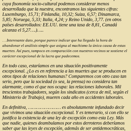
cuya fisonomía socio-cultural podemos considerar menos
desarrollada que la nuestra, encontramos las siguientes cifras:
Luxemburgo, 15,71; Finlandia, 10,32; Suiza, 6,57; Dinamarca,
5,85; Noruega, 5,33; Italia, 4,24; y Reino Unido, 3,77. (en otros
países desarrollados: EE.UU. tiene una tasa de 8,81, Canadá
alcanza el 5,27….)…..
….Interesante dato, porque parece indicar que ha llegado la hora de
abandonar el análisis simple que asigna al machismo la única causa de estas
muertes. Así pues, tampoco en comparación con nuestros vecinos se sostiene el
carácter excepcional de la lacra que padecemos.
En todo caso, estaríamos en una situación positivamente
excepcional. ¿Lo es en referencia a las muertes que se producen en
otros tipos de relaciones humanas? Comparemos con otro caso tan
serio, pero que la sociedad (o sea, la prensa) no considera tan
alarmante, como el que nos ocupa: las relaciones laborales. Mil
trescientos trabajadores, según los sindicatos (cerca de mil, según el
Ministerio de Trabajo), mueren cada año en accidentes laborales.
En definitiva, …………………… es absolutamente infundado decir
que vivimos una situación excepcional. Y es temerario, si con ello se
justifica la existencia de una ley de excepción como esta Ley. Más
que nadie, quienes deambulamos por estos derroteros deberíamos
saber que las leyes de excepción, además de ser antidemocráticas,