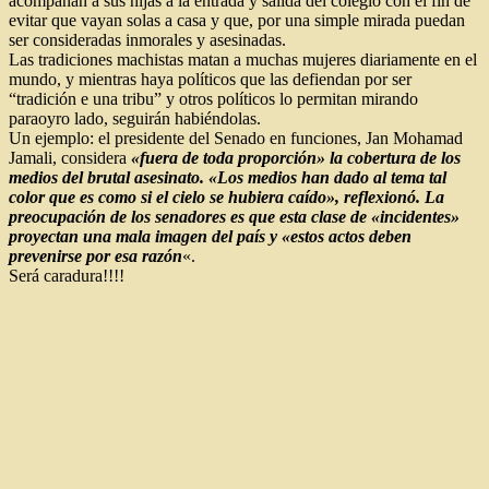
acompañan a sus hijas a la entrada y salida del colegio con el fin de
evitar que vayan solas a casa y que, por una simple mirada puedan
ser consideradas inmorales y asesinadas.
Las tradiciones machistas matan a muchas mujeres diariamente en el
mundo, y mientras haya políticos que las defiendan por ser
“tradición e una tribu” y otros políticos lo permitan mirando
paraoyro lado, seguirán habiéndolas.
Un ejemplo: el presidente del Senado en funciones, Jan Mohamad
Jamali, considera
«fuera de toda proporción» la cobertura de los
medios del brutal asesinato. «Los medios han dado al tema tal
color que es como si el cielo se hubiera caído», reflexionó. La
preocupación de los senadores es que esta clase de «incidentes»
proyectan una mala imagen del país y «estos actos deben
prevenirse por esa razón
«.
Será caradura!!!!