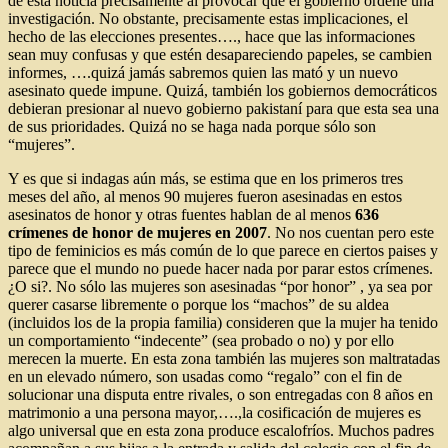
de esta noticia precisamente al provocar que el gobierno ordene una
investigación. No obstante, precisamente estas implicaciones, el
hecho de las elecciones presentes…., hace que las informaciones
sean muy confusas y que estén desapareciendo papeles, se cambien
informes, ….quizá jamás sabremos quien las mató y un nuevo
asesinato quede impune. Quizá, también los gobiernos democráticos
debieran presionar al nuevo gobierno pakistaní para que esta sea una
de sus prioridades. Quizá no se haga nada porque sólo son
“mujeres”.
Y es que si indagas aún más, se estima que en los primeros tres
meses del año, al menos 90 mujeres fueron asesinadas en estos
asesinatos de honor y otras fuentes hablan de al menos
636
crímenes de honor de mujeres en 2007
. No nos cuentan pero este
tipo de feminicios es más común de lo que parece en ciertos paises y
parece que el mundo no puede hacer nada por parar estos crímenes.
¿O si?. No sólo las mujeres son asesinadas “por honor” , ya sea por
querer casarse libremente o porque los “machos” de su aldea
(incluidos los de la propia familia) consideren que la mujer ha tenido
un comportamiento “indecente” (sea probado o no) y por ello
merecen la muerte. En esta zona también las mujeres son maltratadas
en un elevado número, son usadas como “regalo” con el fin de
solucionar una disputa entre rivales, o son entregadas con 8 años en
matrimonio a una persona mayor,….,la cosificación de mujeres es
algo universal que en esta zona produce escalofríos. Muchos padres