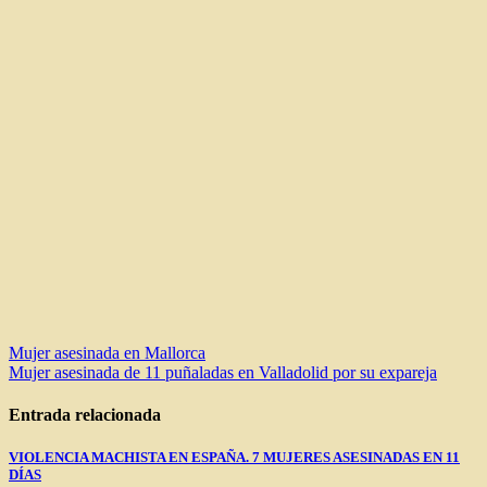
Navegación
Mujer asesinada en Mallorca
Mujer asesinada de 11 puñaladas en Valladolid por su expareja
de
entradas
Entrada relacionada
VIOLENCIA MACHISTA EN ESPAÑA. 7 MUJERES ASESINADAS EN 11
DÍAS