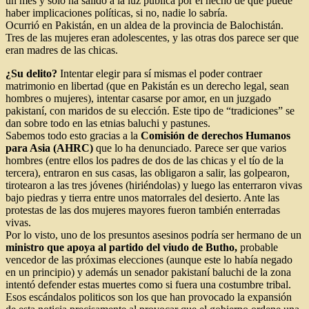
un mes y solo ha salido a la luz pública por el hecho de que puede
haber implicaciones políticas, si no, nadie lo sabría.
Ocurrió en Pakistán, en un aldea de la provincia de Balochistán.
Tres de las mujeres eran adolescentes, y las otras dos parece ser que
eran madres de las chicas.
¿Su delito?
Intentar elegir para sí mismas el poder contraer
matrimonio en libertad (que en Pakistán es un derecho legal, sean
hombres o mujeres), intentar casarse por amor, en un juzgado
pakistaní, con maridos de su elección. Este tipo de “tradiciones” se
dan sobre todo en las etnias baluchi y pastunes.
Sabemos todo esto gracias a la
Comisión de derechos Humanos
para Asia (AHRC)
que lo ha denunciado. Parece ser que varios
hombres (entre ellos los padres de dos de las chicas y el tío de la
tercera), entraron en sus casas, las obligaron a salir, las golpearon,
tirotearon a las tres jóvenes (hiriéndolas) y luego las enterraron vivas
bajo piedras y tierra entre unos matorrales del desierto. Ante las
protestas de las dos mujeres mayores fueron también enterradas
vivas.
Por lo visto, uno de los presuntos asesinos podría ser hermano de un
ministro que apoya al partido del viudo de Butho,
probable
vencedor de las próximas elecciones (aunque este lo había negado
en un principio) y además un senador pakistaní baluchi de la zona
intentó defender estas muertes como si fuera una costumbre tribal.
Esos escándalos politicos son los que han provocado la expansión