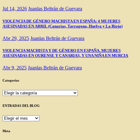
Jul 14, 2026
Juanlas Beltrán de Guevara
VIOLENCIA DE GÉNERO MACHISTA EN ESPAÑA: 4 MUJERES
ASESINADAS EN ABRIL (Canarias, Tarragona, Huelva y La Rioja)
Abr 29, 2025
Juanlas Beltrán de Guevara
VIOLENCIA MACHISTA Y DE GÉNERO EN ESPAÑA. MUJERES
ASESINADAS EN OURENSE Y CANARIAS, Y UNA NIÑA EN MURCIA
Abr 9, 2025
Juanlas Beltrán de Guevara
Categorías
Categorías
ENTRADAS DEL BLOG
ENTRADAS
DEL
BLOG
Meta