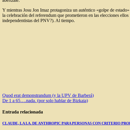
abertzale.
Y mientras Josu Jon Imaz protagoniza un auténtico «golpe de estado» en
la celebración del referendum que prometieron en las elecciones ellos 
independentistas del PNV?). Al tiempo.
Navegación
Quod erat demonstrandum (y la UPV de Barberá)
De 1 a 65….nada. (por solo hablar de Bizkaia)
de
entradas
Entrada relacionada
CLAUDE, LA I.A. DE ANTHROPIC PARA PERSONAS CON CRITERIO PRO