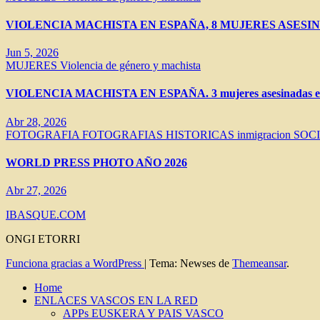
VIOLENCIA MACHISTA EN ESPAÑA, 8 MUJERES ASESIN
Jun 5, 2026
MUJERES
Violencia de género y machista
VIOLENCIA MACHISTA EN ESPAÑA. 3 mujeres asesinadas en 
Abr 28, 2026
FOTOGRAFIA
FOTOGRAFIAS HISTORICAS
inmigracion
SOC
WORLD PRESS PHOTO AÑO 2026
Abr 27, 2026
IBASQUE.COM
ONGI ETORRI
Funciona gracias a WordPress
|
Tema: Newses de
Themeansar
.
Home
ENLACES VASCOS EN LA RED
APPs EUSKERA Y PAIS VASCO