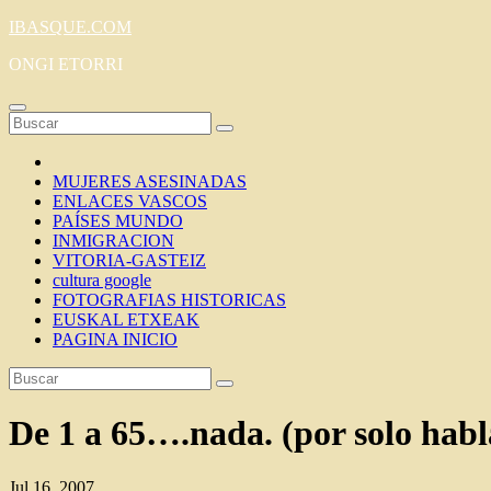
Saltar
IBASQUE.COM
al
ONGI ETORRI
contenido
MUJERES ASESINADAS
ENLACES VASCOS
PAÍSES MUNDO
INMIGRACION
VITORIA-GASTEIZ
cultura google
FOTOGRAFIAS HISTORICAS
EUSKAL ETXEAK
PAGINA INICIO
De 1 a 65….nada. (por solo habl
Jul 16, 2007