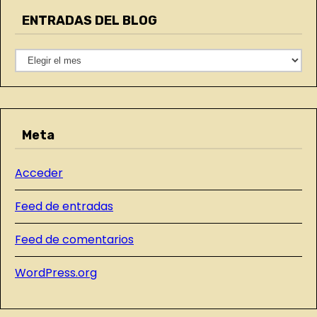
e
n
ENTRADAS DEL BLOG
g
t
o
E
r
r
N
í
T
a
a
R
s
d
Meta
A
D
a
Acceder
A
s
S
Feed de entradas
D
E
Feed de comentarios
L
WordPress.org
B
L
O