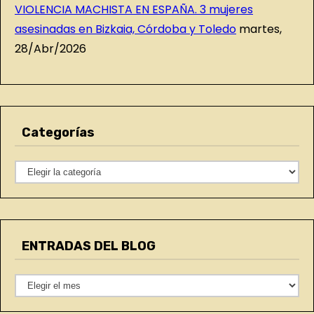
VIOLENCIA MACHISTA EN ESPAÑA. 3 mujeres
asesinadas en Bizkaia, Córdoba y Toledo
martes,
28/Abr/2026
Categorías
C
a
t
e
ENTRADAS DEL BLOG
g
o
E
r
N
í