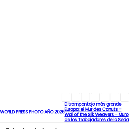
El trampantojo más grande
N
Europa: el Mur des Canuts –
WORLD PRESS PHOTO AÑO 2026
Wall of the Silk Weavers – Muro
a
de los Trabajadores de la Seda