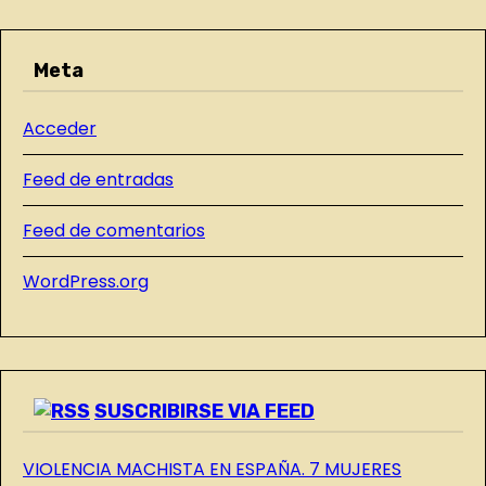
T
a
R
s
Meta
A
D
Acceder
A
S
Feed de entradas
D
E
Feed de comentarios
L
WordPress.org
B
L
O
G
SUSCRIBIRSE VIA FEED
VIOLENCIA MACHISTA EN ESPAÑA. 7 MUJERES