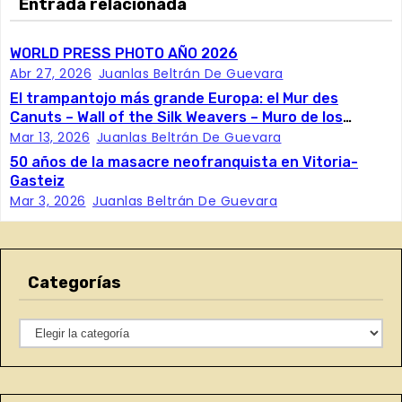
v
Entrada relacionada
e
WORLD PRESS PHOTO AÑO 2026
Abr 27, 2026
Juanlas Beltrán De Guevara
g
El trampantojo más grande Europa: el Mur des
a
Canuts – Wall of the Silk Weavers – Muro de los
Trabajadores de la Seda
Mar 13, 2026
Juanlas Beltrán De Guevara
c
50 años de la masacre neofranquista en Vitoria-
Gasteiz
i
Mar 3, 2026
Juanlas Beltrán De Guevara
ó
n
Categorías
d
C
e
a
e
t