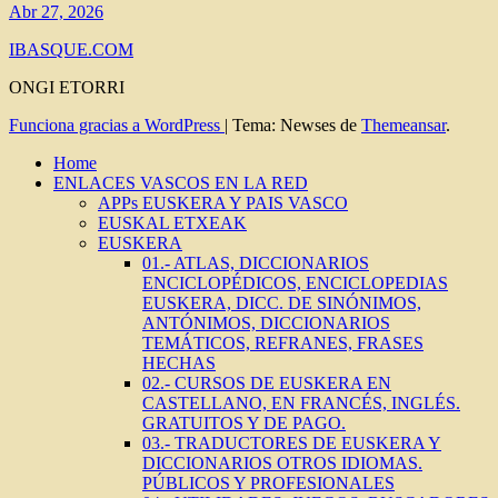
Abr 27, 2026
IBASQUE.COM
ONGI ETORRI
Funciona gracias a WordPress
|
Tema: Newses de
Themeansar
.
Home
ENLACES VASCOS EN LA RED
APPs EUSKERA Y PAIS VASCO
EUSKAL ETXEAK
EUSKERA
01.- ATLAS, DICCIONARIOS
ENCICLOPÉDICOS, ENCICLOPEDIAS
EUSKERA, DICC. DE SINÓNIMOS,
ANTÓNIMOS, DICCIONARIOS
TEMÁTICOS, REFRANES, FRASES
HECHAS
02.- CURSOS DE EUSKERA EN
CASTELLANO, EN FRANCÉS, INGLÉS.
GRATUITOS Y DE PAGO.
03.- TRADUCTORES DE EUSKERA Y
DICCIONARIOS OTROS IDIOMAS.
PÚBLICOS Y PROFESIONALES