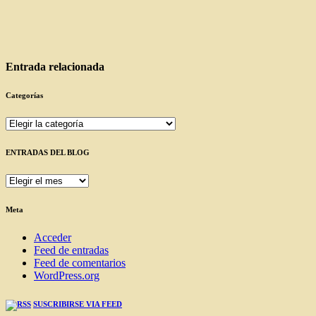
Entrada relacionada
Categorías
Categorías
ENTRADAS DEL BLOG
ENTRADAS
DEL
BLOG
Meta
Acceder
Feed de entradas
Feed de comentarios
WordPress.org
SUSCRIBIRSE VIA FEED