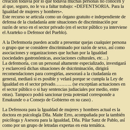
creación todavía por lo que todavía muchas personas no conocen y
al que, seguro, no le va a faltar trabajo: «DEFENTSORIA. Para la
Igualdad de mujeres y hombres».
Este recurso se articula como un órgano gratuito e independiente de
defensa de la ciudadanía ante situaciones de discriminación por
razón de sexo en el sector privado (en el sector público ya interviene
el Ararteko o Defensor del Pueblo).
A la Defentsoria pueden acudir a presentar quejas cualquier persona
o grupo que se considere discriminado por razón de sexo, así como
asociaciones y organizaciones que luchan por la Igualdad
(sociedades gastronómicas, asociaciones culturales, etc…)
La defentsoría, con un personal altamente especializado, investigará
y esclarecerá dichas situaciones de dsicriminación, dirigirá
recomendaciones para corregirlas, asesorará a la ciudadanía en
general, mediará si es posible y velará porque se cumpla la Ley de
Igualdad en el sector privado……….. (se exceptúan actuaciones en
el sector público o si hay sentencias judiaciales por medio, entre
otras). Tampoco podrá sancionar (esta potestad corresponde a
Emakunde o a Consejo de Gobierno en su caso) .
La Defensora para la Igualdad de mujeres y hombres actual es la
doctora en psicología Dña. Maite Erro, acompañada por la también
psicóloga y Asesora para la Igualdad, Dña. Pilar Sanz de Pablo, así
como por un grupo de letradas expertas en esta temática.