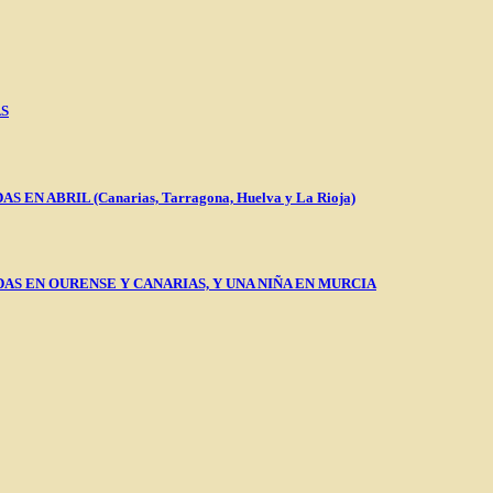
AS
 ABRIL (Canarias, Tarragona, Huelva y La Rioja)
AS EN OURENSE Y CANARIAS, Y UNA NIÑA EN MURCIA