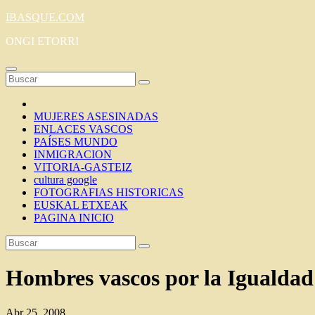
Saltar
IBASQUE.COM
al
ONGI ETORRI
contenido
MUJERES ASESINADAS
ENLACES VASCOS
PAÍSES MUNDO
INMIGRACION
VITORIA-GASTEIZ
cultura google
FOTOGRAFIAS HISTORICAS
EUSKAL ETXEAK
PAGINA INICIO
Hombres vascos por la Igualdad 
Abr 25, 2008