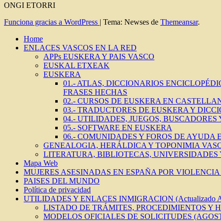
ONGI ETORRI
Funciona gracias a WordPress
|
Tema: Newses de
Themeansar
.
Home
ENLACES VASCOS EN LA RED
APPs EUSKERA Y PAIS VASCO
EUSKAL ETXEAK
EUSKERA
01.- ATLAS, DICCIONARIOS ENCICLOPÉD
FRASES HECHAS
02.- CURSOS DE EUSKERA EN CASTELLAN
03.- TRADUCTORES DE EUSKERA Y DICC
04.- UTILIDADES, JUEGOS, BUSCADORES
05.- SOFTWARE EN EUSKERA
06.- COMUNIDADES Y FOROS DE AYUDA
GENEALOGIA, HERÁLDICA Y TOPONIMIA VAS
LITERATURA, BIBLIOTECAS, UNIVERSIDADES
Mapa Web
MUJERES ASESINADAS EN ESPAÑA POR VIOLENCIA 
PAISES DEL MUNDO
Política de privacidad
UTILIDADES Y ENLACES INMIGRACION (Actualizado 
LISTADO DE TRÁMITES, PROCEDIMIENTOS Y 
MODELOS OFICIALES DE SOLICITUDES (AGOST