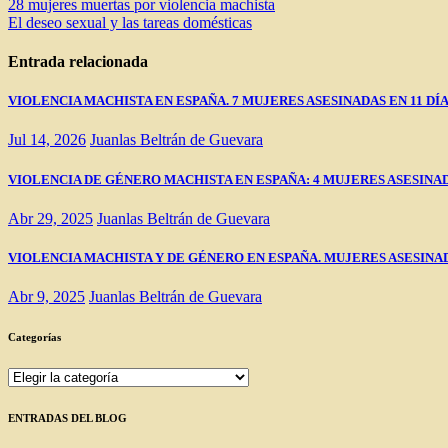
Navegación
28 mujeres muertas por violencia machista
El deseo sexual y las tareas domésticas
de
entradas
Entrada relacionada
VIOLENCIA MACHISTA EN ESPAÑA. 7 MUJERES ASESINADAS EN 11 DÍ
Jul 14, 2026
Juanlas Beltrán de Guevara
VIOLENCIA DE GÉNERO MACHISTA EN ESPAÑA: 4 MUJERES ASESINADAS EN
Abr 29, 2025
Juanlas Beltrán de Guevara
VIOLENCIA MACHISTA Y DE GÉNERO EN ESPAÑA. MUJERES ASESINAD
Abr 9, 2025
Juanlas Beltrán de Guevara
Categorías
Categorías
ENTRADAS DEL BLOG