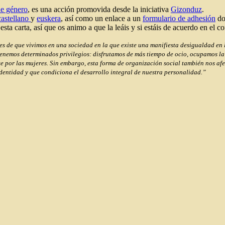
de género
, es una acción promovida desde la iniciativa
Gizonduz
.
castellano
y
euskera
, así como un enlace a un
formulario de adhesión
do
a carta, así que os animo a que la leáis y si estáis de acuerdo en el co
de que vivimos en una sociedad en la que existe una manifiesta desigualdad en las
enemos determinados privilegios: disfrutamos de más tiempo de ocio, ocupamos la 
 por las mujeres. Sin embargo, esta forma de organización social también nos afe
dentidad y que condiciona el desarrollo integral de nuestra personalidad.”