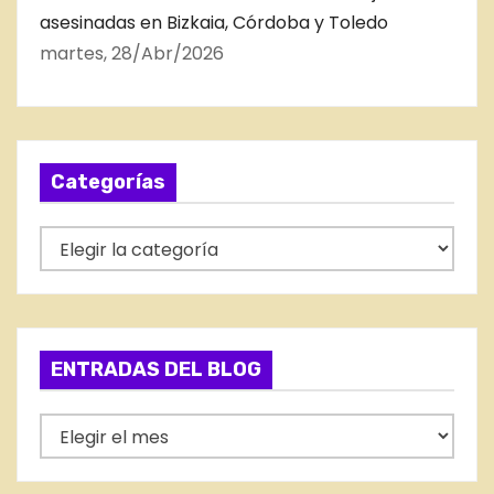
asesinadas en Bizkaia, Córdoba y Toledo
martes, 28/Abr/2026
Categorías
C
a
t
e
g
ENTRADAS DEL BLOG
o
r
E
í
N
a
T