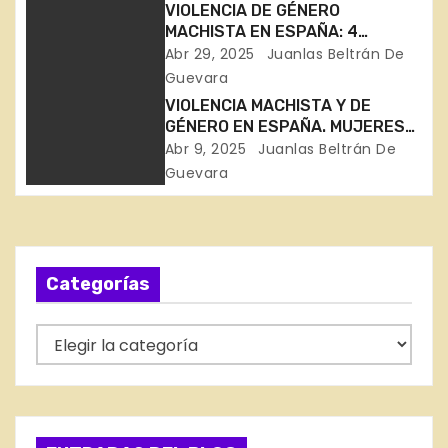
c
VIOLENCIA DE GÉNERO
MACHISTA EN ESPAÑA: 4
i
MUJERES ASESINADAS EN ABRIL
Abr 29, 2025
Juanlas Beltrán De
(Canarias, Tarragona, Huelva y
Guevara
ó
La Rioja)
VIOLENCIA MACHISTA Y DE
GÉNERO EN ESPAÑA. MUJERES
n
ASESINADAS EN OURENSE Y
Abr 9, 2025
Juanlas Beltrán De
CANARIAS, Y UNA NIÑA EN
Guevara
d
MURCIA
e
e
Categorías
n
C
t
a
r
t
e
a