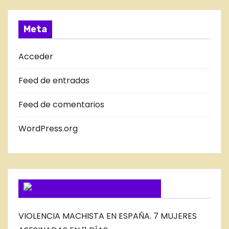
s
R
A
Meta
D
A
Acceder
S
Feed de entradas
D
E
Feed de comentarios
L
B
WordPress.org
L
O
G
SUSCRIBIRSE VIA FEED
VIOLENCIA MACHISTA EN ESPAÑA. 7 MUJERES