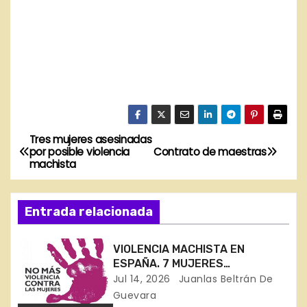
Tres mujeres asesinadas
N
por posible violencia
Contrato de maestras
machista
a
v
Entrada relacionada
e
VIOLENCIA MACHISTA EN
g
ESPAÑA. 7 MUJERES
ASESINADAS EN 11 DÍAS
Jul 14, 2026
Juanlas Beltrán De
a
Guevara