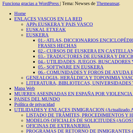
Funciona gracias a WordPress
|
Tema: Newses de
Themeansar
.
Home
ENLACES VASCOS EN LA RED
APPs EUSKERA Y PAIS VASCO
EUSKAL ETXEAK
EUSKERA
01.- ATLAS, DICCIONARIOS ENCICLOPÉD
FRASES HECHAS
02.- CURSOS DE EUSKERA EN CASTELLAN
03.- TRADUCTORES DE EUSKERA Y DICC
04.- UTILIDADES, JUEGOS, BUSCADORES
05.- SOFTWARE EN EUSKERA
06.- COMUNIDADES Y FOROS DE AYUDA
GENEALOGIA, HERÁLDICA Y TOPONIMIA VAS
LITERATURA, BIBLIOTECAS, UNIVERSIDADES
Mapa Web
MUJERES ASESINADAS EN ESPAÑA POR VIOLENCIA 
PAISES DEL MUNDO
Política de privacidad
UTILIDADES Y ENLACES INMIGRACION (Actualizado 
LISTADO DE TRÁMITES, PROCEDIMIENTOS Y 
MODELOS OFICIALES DE SOLICITUDES (AGOST
OFICINAS DE EXTRANJERIA
PROGRAMAS DE RETORNO DE INMIGRANTES (