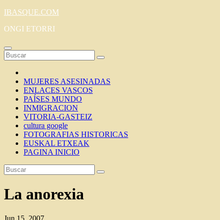
Saltar
IBASQUE.COM
al
ONGI ETORRI
contenido
MUJERES ASESINADAS
ENLACES VASCOS
PAÍSES MUNDO
INMIGRACION
VITORIA-GASTEIZ
cultura google
FOTOGRAFIAS HISTORICAS
EUSKAL ETXEAK
PAGINA INICIO
La anorexia
Jun 15, 2007