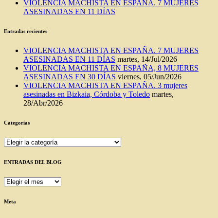
VIOLENCIA MACHISTA EN ESPAÑA. 7 MUJERES
ASESINADAS EN 11 DÍAS
Entradas recientes
VIOLENCIA MACHISTA EN ESPAÑA. 7 MUJERES
ASESINADAS EN 11 DÍAS
martes, 14/Jul/2026
VIOLENCIA MACHISTA EN ESPAÑA, 8 MUJERES
ASESINADAS EN 30 DÍAS
viernes, 05/Jun/2026
VIOLENCIA MACHISTA EN ESPAÑA. 3 mujeres
asesinadas en Bizkaia, Córdoba y Toledo
martes,
28/Abr/2026
Categorías
Categorías
ENTRADAS DEL BLOG
ENTRADAS
DEL
BLOG
Meta