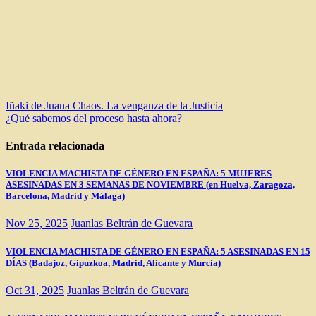
Navegación
Iñaki de Juana Chaos. La venganza de la Justicia
¿Qué sabemos del proceso hasta ahora?
de
entradas
Entrada relacionada
VIOLENCIA MACHISTA DE GÉNERO EN ESPAÑA: 5 MUJERES
ASESINADAS EN 3 SEMANAS DE NOVIEMBRE (en Huelva, Zaragoza,
Barcelona, Madrid y Málaga)
Nov 25, 2025
Juanlas Beltrán de Guevara
VIOLENCIA MACHISTA DE GÉNERO EN ESPAÑA: 5 ASESINADAS EN 15
DÍAS (Badajoz, Gipuzkoa, Madrid, Alicante y Murcia)
Oct 31, 2025
Juanlas Beltrán de Guevara