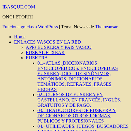
IBASQUE.COM
ONGI ETORRI
Funciona gracias a WordPress
|
Tema: Newses de
Themeansar
.
Home
ENLACES VASCOS EN LA RED
APPs EUSKERA Y PAIS VASCO
EUSKAL ETXEAK
EUSKERA
01.- ATLAS, DICCIONARIOS
ENCICLOPÉDICOS, ENCICLOPEDIAS
EUSKERA, DICC. DE SINÓNIMOS,
ANTÓNIMOS, DICCIONARIOS
TEMÁTICOS, REFRANES, FRASES
HECHAS
02.- CURSOS DE EUSKERA EN
CASTELLANO, EN FRANCÉS, INGLÉS.
GRATUITOS Y DE PAGO.
03.- TRADUCTORES DE EUSKERA Y
DICCIONARIOS OTROS IDIOMAS.
PÚBLICOS Y PROFESIONALES
04.- UTILIDADES, JUEGOS, BUSCADORES