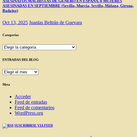
ASESINATOS MACHISTAS DE GÉNERO EN ESPAÑA. 6 MUJERES
ASESINADAS EN SEPTIEMBRE (Sevilla, Murcia, Sevilla, Málaga, Girona,
Badajoz)
Oct 13, 2025
Juanlas Beltrán de Guevara
Categorías
Categorías
ENTRADAS DEL BLOG
ENTRADAS
DEL
BLOG
Meta
Acceder
Feed de entradas
Feed de comentarios
WordPress.org
SUSCRIBIRSE VIA FEED