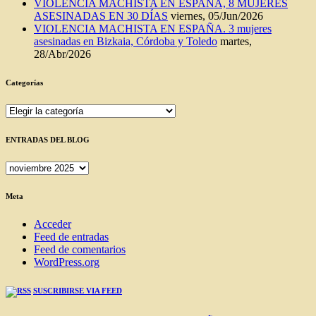
VIOLENCIA MACHISTA EN ESPAÑA, 8 MUJERES
ASESINADAS EN 30 DÍAS
viernes, 05/Jun/2026
VIOLENCIA MACHISTA EN ESPAÑA. 3 mujeres
asesinadas en Bizkaia, Córdoba y Toledo
martes,
28/Abr/2026
Categorías
Categorías
ENTRADAS DEL BLOG
ENTRADAS
DEL
BLOG
Meta
Acceder
Feed de entradas
Feed de comentarios
WordPress.org
SUSCRIBIRSE VIA FEED