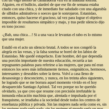
con un vago asomo de camaradería viril en la inaudita sonrisa.
Alguien, en el bullicio, alardeó de que ese fin de semana estaba
citado con una chica, y de inmediato fue saludado con una algarabía
de silbidos admirativos o soeces que le sonrojaron. Estanislao,
entonces, quiso hacerse el gracioso, tal vez para lograr el objetivo
imposible de resultarnos simpático y majo, y tras pedir silencio dijo
en tono jocoso:
-¿Bah, una chica…! Si a una vaca le levantas el rabo es lo mismo
que una mujer.
Estalló en el acto un silencio brutal. A todos se nos congeló la
alegría en las venas, y la falsa sonrisa se borró de los labios de
Estanislao. Me quedé estupefacto. Este hombre, del que dependía
una porción importante de nuestra educación, recurría a tan
repugnantes palabras para referirse a las mujeres, que para mí eran
entonces los seres más infinitamente tiernos, enigmáticos, hermosos,
interesantes y deseables sobre la tierra. Volví a casa lleno de
desasosiego y desconcierto, y nunca, en los treinta años siguientes,
he logrado que se me borrara aquel momento vivido en el hoy
desaparecido Santiago Apóstol. Tal vez porque no he querido
olvidarlo, ya que creo que resume con precisión irrefutable la
inmunda educación machista que, alentada e impulsada por el
franquismo, se irradiaba a la sociedad desde todos los centros de
enseñanza pública y privada. Sin las mujeres nada sería como es, sin
las mujeres nada sería nada, sin las mujeres el mundo sería un mar