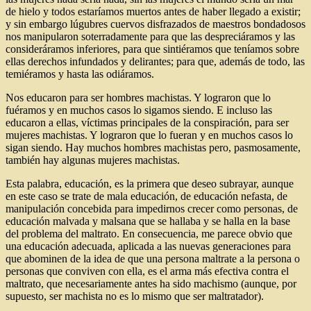
de hielo y todos estaríamos muertos antes de haber llegado a existir;
y sin embargo lúgubres cuervos disfrazados de maestros bondadosos
nos manipularon soterradamente para que las despreciáramos y las
consideráramos inferiores, para que sintiéramos que teníamos sobre
ellas derechos infundados y delirantes; para que, además de todo, las
temiéramos y hasta las odiáramos.
Nos educaron para ser hombres machistas. Y lograron que lo
fuéramos y en muchos casos lo sigamos siendo. E incluso las
educaron a ellas, víctimas principales de la conspiración, para ser
mujeres machistas. Y lograron que lo fueran y en muchos casos lo
sigan siendo. Hay muchos hombres machistas pero, pasmosamente,
también hay algunas mujeres machistas.
Esta palabra, educación, es la primera que deseo subrayar, aunque
en este caso se trate de mala educación, de educación nefasta, de
manipulación concebida para impedirnos crecer como personas, de
educación malvada y malsana que se hallaba y se halla en la base
del problema del maltrato. En consecuencia, me parece obvio que
una educación adecuada, aplicada a las nuevas generaciones para
que abominen de la idea de que una persona maltrate a la persona o
personas que conviven con ella, es el arma más efectiva contra el
maltrato, que necesariamente antes ha sido machismo (aunque, por
supuesto, ser machista no es lo mismo que ser maltratador).