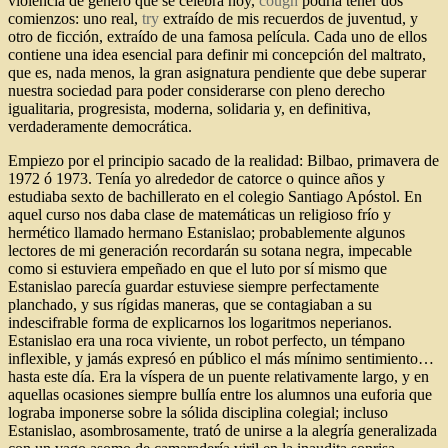
violencia de género que se celebra hoy,
cough
podría tener dos
comienzos: uno real,
try
extraído de mis recuerdos de juventud, y
otro de ficción, extraído de una famosa película. Cada uno de ellos
contiene una idea esencial para definir mi concepción del maltrato,
que es, nada menos, la gran asignatura pendiente que debe superar
nuestra sociedad para poder considerarse con pleno derecho
igualitaria, progresista, moderna, solidaria y, en definitiva,
verdaderamente democrática.
Empiezo por el principio sacado de la realidad: Bilbao, primavera de
1972 ó 1973. Tenía yo alrededor de catorce o quince años y
estudiaba sexto de bachillerato en el colegio Santiago Apóstol. En
aquel curso nos daba clase de matemáticas un religioso frío y
hermético llamado hermano Estanislao; probablemente algunos
lectores de mi generación recordarán su sotana negra, impecable
como si estuviera empeñado en que el luto por sí mismo que
Estanislao parecía guardar estuviese siempre perfectamente
planchado, y sus rígidas maneras, que se contagiaban a su
indescifrable forma de explicarnos los logaritmos neperianos.
Estanislao era una roca viviente, un robot perfecto, un témpano
inflexible, y jamás expresó en público el más mínimo sentimiento…
hasta este día. Era la víspera de un puente relativamente largo, y en
aquellas ocasiones siempre bullía entre los alumnos una euforia que
lograba imponerse sobre la sólida disciplina colegial; incluso
Estanislao, asombrosamente, trató de unirse a la alegría generalizada