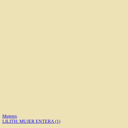
Navegación
Mujeres
LILITH: MUJER ENTERA (1)
de