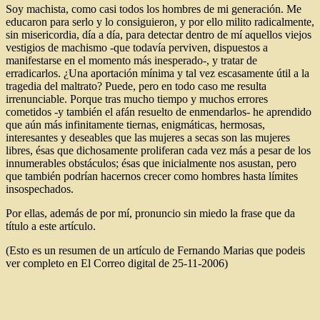
Soy machista, como casi todos los hombres de mi generación. Me
educaron para serlo y lo consiguieron, y por ello milito radicalmente,
sin misericordia, día a día, para detectar dentro de mí aquellos viejos
vestigios de machismo -que todavía perviven, dispuestos a
manifestarse en el momento más inesperado-, y tratar de
erradicarlos. ¿Una aportación mínima y tal vez escasamente útil a la
tragedia del maltrato? Puede, pero en todo caso me resulta
irrenunciable. Porque tras mucho tiempo y muchos errores
cometidos -y también el afán resuelto de enmendarlos- he aprendido
que aún más infinitamente tiernas, enigmáticas, hermosas,
interesantes y deseables que las mujeres a secas son las mujeres
libres, ésas que dichosamente proliferan cada vez más a pesar de los
innumerables obstáculos; ésas que inicialmente nos asustan, pero
que también podrían hacernos crecer como hombres hasta límites
insospechados.
Por ellas, además de por mí, pronuncio sin miedo la frase que da
título a este artículo.
(Esto es un resumen de un artículo de Fernando Marias que podeis
ver completo en El Correo digital de 25-11-2006)