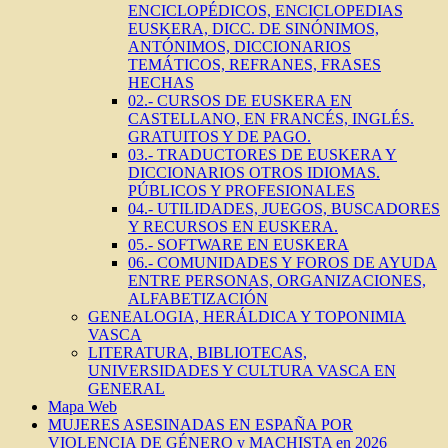
ENCICLOPÉDICOS, ENCICLOPEDIAS
EUSKERA, DICC. DE SINÓNIMOS,
ANTÓNIMOS, DICCIONARIOS
TEMÁTICOS, REFRANES, FRASES
HECHAS
02.- CURSOS DE EUSKERA EN
CASTELLANO, EN FRANCÉS, INGLÉS.
GRATUITOS Y DE PAGO.
03.- TRADUCTORES DE EUSKERA Y
DICCIONARIOS OTROS IDIOMAS.
PÚBLICOS Y PROFESIONALES
04.- UTILIDADES, JUEGOS, BUSCADORES
Y RECURSOS EN EUSKERA.
05.- SOFTWARE EN EUSKERA
06.- COMUNIDADES Y FOROS DE AYUDA
ENTRE PERSONAS, ORGANIZACIONES,
ALFABETIZACIÓN
GENEALOGIA, HERÁLDICA Y TOPONIMIA
VASCA
LITERATURA, BIBLIOTECAS,
UNIVERSIDADES Y CULTURA VASCA EN
GENERAL
Mapa Web
MUJERES ASESINADAS EN ESPAÑA POR
VIOLENCIA DE GÉNERO y MACHISTA en 2026