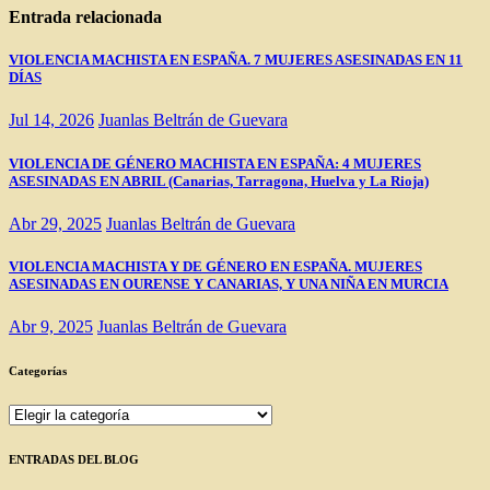
entradas
Entrada relacionada
VIOLENCIA MACHISTA EN ESPAÑA. 7 MUJERES ASESINADAS EN 11
DÍAS
Jul 14, 2026
Juanlas Beltrán de Guevara
VIOLENCIA DE GÉNERO MACHISTA EN ESPAÑA: 4 MUJERES
ASESINADAS EN ABRIL (Canarias, Tarragona, Huelva y La Rioja)
Abr 29, 2025
Juanlas Beltrán de Guevara
VIOLENCIA MACHISTA Y DE GÉNERO EN ESPAÑA. MUJERES
ASESINADAS EN OURENSE Y CANARIAS, Y UNA NIÑA EN MURCIA
Abr 9, 2025
Juanlas Beltrán de Guevara
Categorías
Categorías
ENTRADAS DEL BLOG