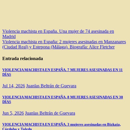
Navegación
Violencia machista en España. Una mujer de 74 asesinada en
Madrid
de
Violencia machista en España: 2 mujeres asesinadas en Manzanares
entradas
(Ciudad Real) y Estepona (Málaga). Biografía: Alice Fletcher
Entrada relacionada
VIOLENCIA MACHISTA EN ESPAÑA. 7 MUJERES ASESINADAS EN 11
DÍAS
Jul 14, 2026
Juanlas Beltrán de Guevara
VIOLENCIA MACHISTA EN ESPAÑA, 8 MUJERES ASESINADAS EN 30
DÍAS
Jun 5, 2026
Juanlas Beltrán de Guevara
VIOLENCIA MACHISTA EN ESPAÑA. 3 mujeres asesinadas en Bizkaia,
Córdoba y Toledo