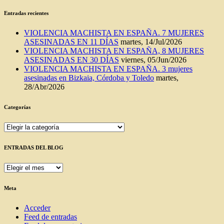
Entradas recientes
VIOLENCIA MACHISTA EN ESPAÑA. 7 MUJERES
ASESINADAS EN 11 DÍAS
martes, 14/Jul/2026
VIOLENCIA MACHISTA EN ESPAÑA, 8 MUJERES
ASESINADAS EN 30 DÍAS
viernes, 05/Jun/2026
VIOLENCIA MACHISTA EN ESPAÑA. 3 mujeres
asesinadas en Bizkaia, Córdoba y Toledo
martes,
28/Abr/2026
Categorías
Categorías
ENTRADAS DEL BLOG
ENTRADAS
DEL
BLOG
Meta
Acceder
Feed de entradas