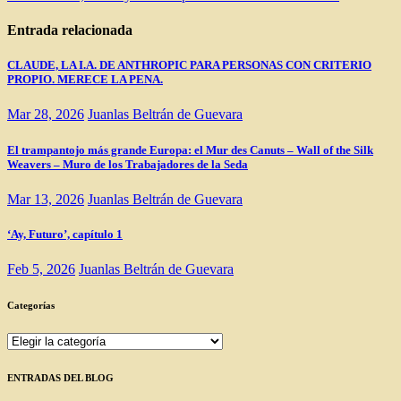
de
entradas
Entrada relacionada
CLAUDE, LA I.A. DE ANTHROPIC PARA PERSONAS CON CRITERIO
PROPIO. MERECE LA PENA.
Mar 28, 2026
Juanlas Beltrán de Guevara
El trampantojo más grande Europa: el Mur des Canuts – Wall of the Silk
Weavers – Muro de los Trabajadores de la Seda
Mar 13, 2026
Juanlas Beltrán de Guevara
‘Ay, Futuro’, capítulo 1
Feb 5, 2026
Juanlas Beltrán de Guevara
Categorías
Categorías
ENTRADAS DEL BLOG