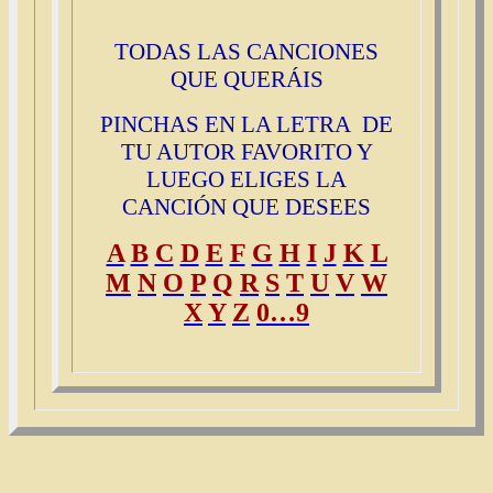
TODAS LAS CANCIONES
QUE QUERÁIS
PINCHAS EN LA LETRA DE
TU AUTOR FAVORITO Y
LUEGO ELIGES LA
CANCIÓN QUE DESEES
A
B
C
D
E
F
G
H
I
J
K
L
M
N
O
P
Q
R
S
T
U
V
W
X
Y
Z
0…9