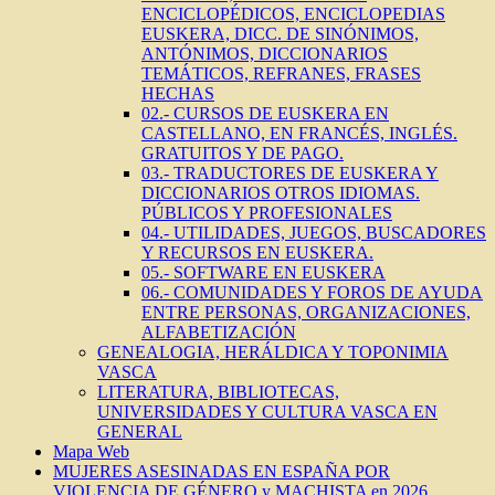
ENCICLOPÉDICOS, ENCICLOPEDIAS
EUSKERA, DICC. DE SINÓNIMOS,
ANTÓNIMOS, DICCIONARIOS
TEMÁTICOS, REFRANES, FRASES
HECHAS
02.- CURSOS DE EUSKERA EN
CASTELLANO, EN FRANCÉS, INGLÉS.
GRATUITOS Y DE PAGO.
03.- TRADUCTORES DE EUSKERA Y
DICCIONARIOS OTROS IDIOMAS.
PÚBLICOS Y PROFESIONALES
04.- UTILIDADES, JUEGOS, BUSCADORES
Y RECURSOS EN EUSKERA.
05.- SOFTWARE EN EUSKERA
06.- COMUNIDADES Y FOROS DE AYUDA
ENTRE PERSONAS, ORGANIZACIONES,
ALFABETIZACIÓN
GENEALOGIA, HERÁLDICA Y TOPONIMIA
VASCA
LITERATURA, BIBLIOTECAS,
UNIVERSIDADES Y CULTURA VASCA EN
GENERAL
Mapa Web
MUJERES ASESINADAS EN ESPAÑA POR
VIOLENCIA DE GÉNERO y MACHISTA en 2026