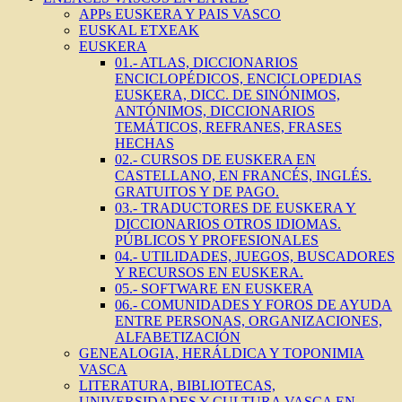
APPs EUSKERA Y PAIS VASCO
EUSKAL ETXEAK
EUSKERA
01.- ATLAS, DICCIONARIOS
ENCICLOPÉDICOS, ENCICLOPEDIAS
EUSKERA, DICC. DE SINÓNIMOS,
ANTÓNIMOS, DICCIONARIOS
TEMÁTICOS, REFRANES, FRASES
HECHAS
02.- CURSOS DE EUSKERA EN
CASTELLANO, EN FRANCÉS, INGLÉS.
GRATUITOS Y DE PAGO.
03.- TRADUCTORES DE EUSKERA Y
DICCIONARIOS OTROS IDIOMAS.
PÚBLICOS Y PROFESIONALES
04.- UTILIDADES, JUEGOS, BUSCADORES
Y RECURSOS EN EUSKERA.
05.- SOFTWARE EN EUSKERA
06.- COMUNIDADES Y FOROS DE AYUDA
ENTRE PERSONAS, ORGANIZACIONES,
ALFABETIZACIÓN
GENEALOGIA, HERÁLDICA Y TOPONIMIA
VASCA
LITERATURA, BIBLIOTECAS,
UNIVERSIDADES Y CULTURA VASCA EN