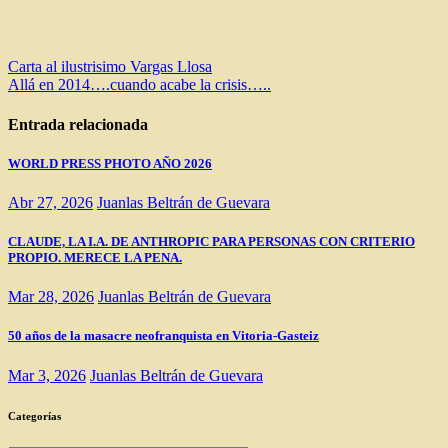
Navegación
Carta al ilustrisimo Vargas Llosa
Allá en 2014….cuando acabe la crisis…..
de
entradas
Entrada relacionada
WORLD PRESS PHOTO AÑO 2026
Abr 27, 2026
Juanlas Beltrán de Guevara
CLAUDE, LA I.A. DE ANTHROPIC PARA PERSONAS CON CRITERIO
PROPIO. MERECE LA PENA.
Mar 28, 2026
Juanlas Beltrán de Guevara
50 años de la masacre neofranquista en Vitoria-Gasteiz
Mar 3, 2026
Juanlas Beltrán de Guevara
Categorías