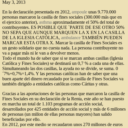
May 3, 2013
En la declaración presentada en 2012,
ampoule
unas 9.770.000
personas marcaron la casilla de fines sociales (300.000 más que en
el ejercico anterior),
asthma
aproximadamente el 50% del total de
contribuyentes.
ES POSIBLE QUE `PARTE DE ESE OTRO 50%
NO SEPA QUE AUNQUE MARQUEN LA X EN LA CASILLA
DE LA IGLESIA CATÓLICA,
ambulance
TAMBIÉN PUEDEN
MARCAR ESTA OTRA X. Marcar la casilla de Fines Sociales es
un gesto solidario que no cuesta nada. La persona contribuyente no
va a pagar más ni le van a devolver menos.
Todo el mundo ha de saber que si se marcan ambas casillas (Iglesia
Católica y Fines Sociales) se destinará un 0,7 % a cada una de ellas.
Simultaneando las dos casillas, la ayuda no se divide, se suma. 0
´7%+0,7%=1,4%. Y las personas católicas han de saber que una
buen aparte del dinero recaudado por la casilla de Fines Sociales va
también dirigido a entidades católicas como Cáritas y otras.
Gracias a las aportaciones de las personas que marcaron la casilla de
Fines Sociales en su declaración de la Renta, este año se han puesto
en marcha un total de 1.103 programas de acción social,
desarrollados por 425 entidades de acción social y más de 6 millones
de personas (un millon de ellas personas mayores) han salido
beneficiadas por ello.
En 2012, por este medio se recaudaron unos 270 millones de euros