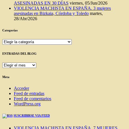
ASESINADAS EN 30 DÍAS
viernes, 05/Jun/2026
VIOLENCIA MACHISTA EN ESPAÑA. 3 mujeres
asesinadas en Bizkaia, Córdoba y Toledo
martes,
28/Abr/2026
Categorías
Categorías
ENTRADAS DEL BLOG
ENTRADAS
DEL
BLOG
Meta
Acceder
Feed de entradas
Feed de comentarios
WordPress.org
SUSCRIBIRSE VIA FEED
VIOLENCIA MACHISTA EN ESPAÑA. 7 MUJERES