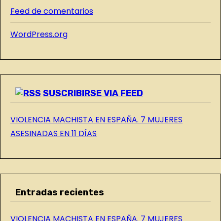
E
Feed de comentarios
L
WordPress.org
B
L
O
G
SUSCRIBIRSE VIA FEED
VIOLENCIA MACHISTA EN ESPAÑA. 7 MUJERES
ASESINADAS EN 11 DÍAS
Entradas recientes
VIOLENCIA MACHISTA EN ESPAÑA. 7 MUJERES