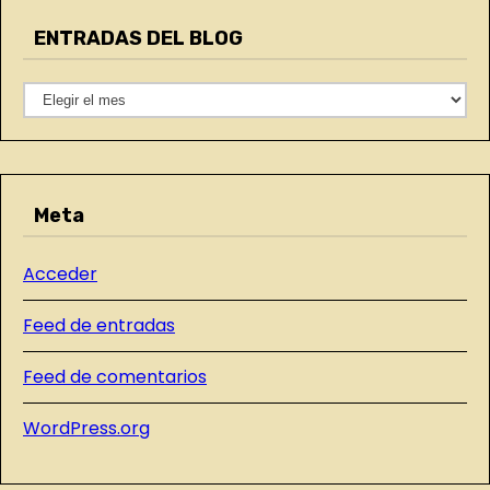
e
ENTRADAS DEL BLOG
g
o
E
r
N
í
T
a
R
s
Meta
A
D
Acceder
A
S
Feed de entradas
D
E
Feed de comentarios
L
WordPress.org
B
L