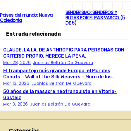
SENDERISMO: SENDEROS Y
N
Paises del mundo: Nueva
RUTAS POR EL PAIS VASCO (5
Caledonia
DE 5)
a
Entrada relacionada
v
e
CLAUDE, LA I.A. DE ANTHROPIC PARA PERSONAS CON
CRITERIO PROPIO. MERECE LA PENA.
g
Mar 28, 2026
Juanlas Beltrán De Guevara
El trampantojo más grande Europa: el Mur des
a
Canuts – Wall of the Silk Weavers – Muro de los
Trabajadores de la Seda
Mar 13, 2026
Juanlas Beltrán De Guevara
c
50 años de la masacre neofranquista en Vitoria-
Gasteiz
i
Mar 3, 2026
Juanlas Beltrán De Guevara
ó
n
Categorías