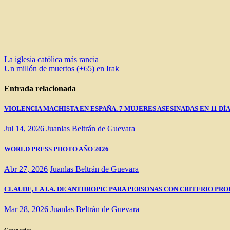
Navegación
La iglesia católica más rancia
Un millón de muertos (+65) en Irak
de
entradas
Entrada relacionada
VIOLENCIA MACHISTA EN ESPAÑA. 7 MUJERES ASESINADAS EN 11 DÍ
Jul 14, 2026
Juanlas Beltrán de Guevara
WORLD PRESS PHOTO AÑO 2026
Abr 27, 2026
Juanlas Beltrán de Guevara
CLAUDE, LA I.A. DE ANTHROPIC PARA PERSONAS CON CRITERIO PRO
Mar 28, 2026
Juanlas Beltrán de Guevara