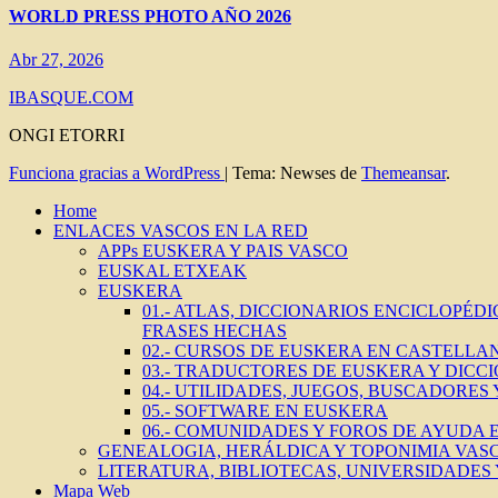
WORLD PRESS PHOTO AÑO 2026
Abr 27, 2026
IBASQUE.COM
ONGI ETORRI
Funciona gracias a WordPress
|
Tema: Newses de
Themeansar
.
Home
ENLACES VASCOS EN LA RED
APPs EUSKERA Y PAIS VASCO
EUSKAL ETXEAK
EUSKERA
01.- ATLAS, DICCIONARIOS ENCICLOPÉD
FRASES HECHAS
02.- CURSOS DE EUSKERA EN CASTELLAN
03.- TRADUCTORES DE EUSKERA Y DICC
04.- UTILIDADES, JUEGOS, BUSCADORES
05.- SOFTWARE EN EUSKERA
06.- COMUNIDADES Y FOROS DE AYUDA
GENEALOGIA, HERÁLDICA Y TOPONIMIA VAS
LITERATURA, BIBLIOTECAS, UNIVERSIDADES
Mapa Web