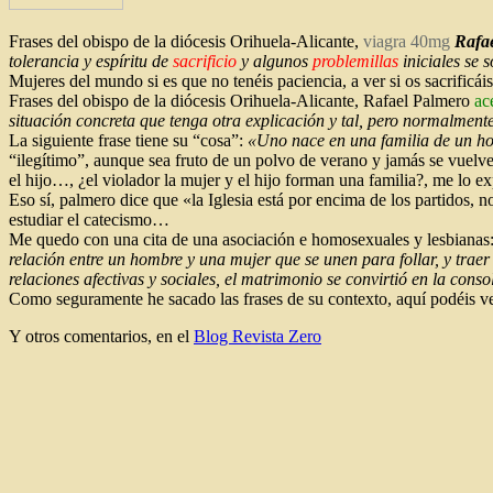
Frases del obispo de la diócesis Orihuela-Alicante,
viagra 40mg
Rafa
tolerancia y espíritu de
sacrificio
y algunos
problemillas
iniciales se 
Mujeres del mundo si es que no tenéis paciencia, a ver si os sacrificá
Frases del obispo de la diócesis Orihuela-Alicante, Rafael Palmero
ac
situación concreta que tenga otra explicación y tal, pero normalment
La siguiente frase tiene su “cosa”:
«Uno nace en una familia de un h
“ilegítimo”, aunque sea fruto de un polvo de verano y jamás se vuelv
el hijo…, ¿el violador la mujer y el hijo forman una familia?, me lo ex
Eso sí, palmero dice que «la Iglesia está por encima de los partidos, 
estudiar el catecismo…
Me quedo con una cita de una asociación e homosexuales y lesbianas
relación entre un hombre y una mujer que se unen para follar, y traer 
relaciones afectivas y sociales, el matrimonio se convirtió en la conso
Como seguramente he sacado las frases de su contexto, aquí podéis ve
Y otros comentarios, en el
Blog Revista Zero