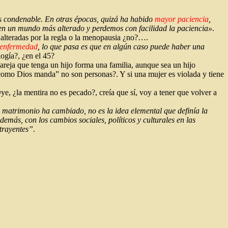
s condenable. En otras épocas, quizá ha habido
mayor paciencia
,
en un mundo más alterado y perdemos con facilidad la paciencia»
.
s alteradas por la regla o la menopausia ¿no?….
enfermedad
, lo que pasa es que en algún caso puede haber una
logía?, ¿en el 45?
pareja que tenga un hijo forma una familia, aunque sea un hijo
 como Dios manda” no son personas?. Y si una mujer es violada y tiene
ye, ¿la mentira no es pecado?, creía que sí, voy a tener que volver a
 El matrimonio ha cambiado, no es la idea elemental que definía la
demás, con los cambios sociales, políticos y culturales en las
ntrayentes”
.