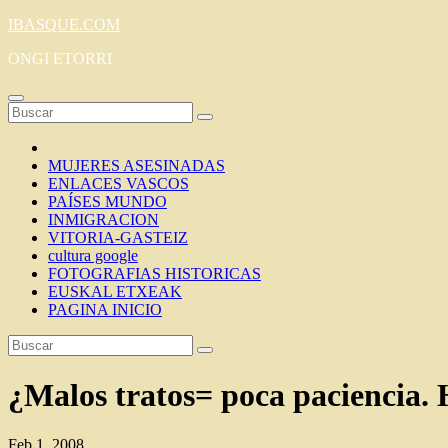
Saltar
IBASQUE.COM
al
ONGI ETORRI
contenido
MUJERES ASESINADAS
ENLACES VASCOS
PAÍSES MUNDO
INMIGRACION
VITORIA-GASTEIZ
cultura google
FOTOGRAFIAS HISTORICAS
EUSKAL ETXEAK
PAGINA INICIO
¿Malos tratos= poca paciencia
Feb 1, 2008