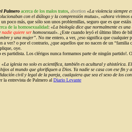
el Palmero
acerca de los malos tratos
,
abortion
«La violencia siempre e
solucionaban con el diálogo y la comprensión mutua»
,
«ahora vivimos 
is un poco más, que sólo son unos problemillas, seguro que es que estái
erca de la homosexualidad
:
«La biología dice que normalmente es una
e
nadie quiere se
r
homosexual»
. ¿Este cuando leyó el último libro de bi
ombre y una mujer”
. No me entero, a ver, ¿eso significa que cualquier 
en a ver? o por el contrario, ¿que aquellos que no nacen de un “familia
plique, oye.
no es partidista. Los clérigos nunca formamos parte de ningún partido!. O
:
«La iglesia no solo es acientífica, también es acultural y ahistórica.
hijos al mundo que glorifiquen a Dios. Ya nadie se casa con ese fin y a
lidación civil y legal de la pareja, cualquiera que sea el sexo de los co
r la entrevista de Palmero al
Diario Levante