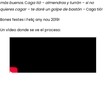
más buenos.
C
aga tió – almendras y turrón – si no
quieres cagar – te daré un golpe de bastón –
Caga tió!
Bones festes i Feliç any nou 2019!
Un vídeo donde se ve el proceso: