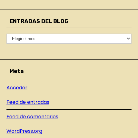
t
e
e
ENTRADAS DEL BLOG
g
n
o
t
E
r
N
í
r
T
a
a
R
s
Meta
A
d
D
a
Acceder
A
S
s
Feed de entradas
D
E
Feed de comentarios
L
WordPress.org
B