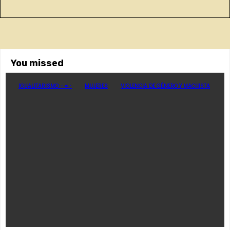
You missed
IGUALITARISMO ♀=♂
MUJERES
VIOLENCIA DE GÉNERO Y MACHISTA