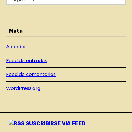
r
N
í
T
a
R
s
Meta
A
D
Acceder
A
S
Feed de entradas
D
E
Feed de comentarios
L
WordPress.org
B
L
O
G
SUSCRIBIRSE VIA FEED