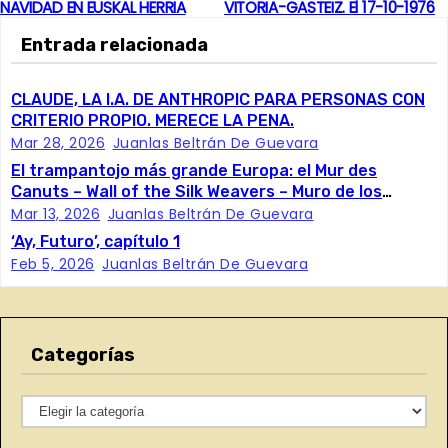
NAVIDAD EN EUSKAL HERRIA
VITORIA-GASTEIZ. El 17-10-1976
a
Entrada relacionada
v
e
CLAUDE, LA I.A. DE ANTHROPIC PARA PERSONAS CON
CRITERIO PROPIO. MERECE LA PENA.
g
Mar 28, 2026
Juanlas Beltrán De Guevara
El trampantojo más grande Europa: el Mur des
a
Canuts – Wall of the Silk Weavers – Muro de los
Trabajadores de la Seda
Mar 13, 2026
Juanlas Beltrán De Guevara
c
‘Ay, Futuro’, capítulo 1
Feb 5, 2026
Juanlas Beltrán De Guevara
i
ó
n
Categorías
d
C
a
e