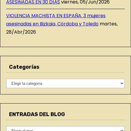
ASESINADAS EN 30 DÍAS
viernes, 05/Jun/2026
VIOLENCIA MACHISTA EN ESPAÑA. 3 mujeres
asesinadas en Bizkaia, Córdoba y Toledo
martes,
28/Abr/2026
Categorías
C
a
t
e
ENTRADAS DEL BLOG
g
o
E