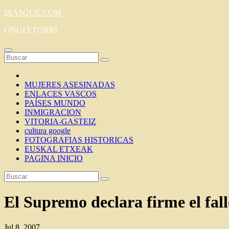
Saltar
IBASQUE.COM
al
ONGI ETORRI
contenido
MUJERES ASESINADAS
ENLACES VASCOS
PAÍSES MUNDO
INMIGRACION
VITORIA-GASTEIZ
cultura google
FOTOGRAFIAS HISTORICAS
EUSKAL ETXEAK
PAGINA INICIO
El Supremo declara firme el fal
Jul 8, 2007