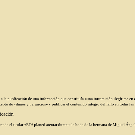
 la publicación de una información que constituía «una intromisión ilegítima en e
to de «daños y perjuicios» y publicar el contenido íntegro del fallo en todas las e
ficación
ada el titular «ETA planeó atentar durante la boda de la hermana de Miguel Ángel