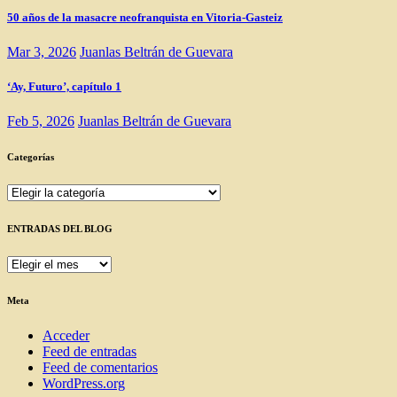
50 años de la masacre neofranquista en Vitoria-Gasteiz
Mar 3, 2026
Juanlas Beltrán de Guevara
‘Ay, Futuro’, capítulo 1
Feb 5, 2026
Juanlas Beltrán de Guevara
Categorías
Categorías
ENTRADAS DEL BLOG
ENTRADAS
DEL
BLOG
Meta
Acceder
Feed de entradas
Feed de comentarios
WordPress.org