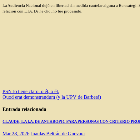
La Audiencia Nacional dejó en libertad sin medida cautelar alguna a Berasategi. 
relación con ETA. De he cho, no fue procesado.
Navegación
PSN lo tiene claro: o él, o él.
Quod erat demonstrandum (y la UPV de Barberá)
de
entradas
Entrada relacionada
CLAUDE, LA I.A. DE ANTHROPIC PARA PERSONAS CON CRITERIO PRO
Mar 28, 2026
Juanlas Beltrán de Guevara