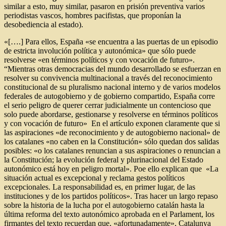
similar a esto, muy similar, pasaron en prisión preventiva varios
periodistas vascos, hombres pacifistas, que proponían la
desobediencia al estado).
«[….] Para ellos, España «se encuentra a las puertas de un episodio
de estricta involución política y autonómica» que sólo puede
resolverse «en términos políticos y con vocación de futuro».
“Mientras otras democracias del mundo desarrollado se esfuerzan en
resolver su convivencia multinacional a través del reconocimiento
constitucional de su pluralismo nacional interno y de varios modelos
federales de autogobierno y de gobierno compartido, España corre
el serio peligro de querer cerrar judicialmente un contencioso que
solo puede abordarse, gestionarse y resolverse en términos políticos
y con vocación de futuro» En el artículo exponen claramente que si
las aspiraciones «de reconocimiento y de autogobierno nacional» de
los catalanes «no caben en la Constitución» sólo quedan dos salidas
posibles: «o los catalanes renuncian a sus aspiraciones o renuncian a
la Constitución; la evolución federal y plurinacional del Estado
autonómico está hoy en peligro mortal». Poe ello explican que «La
situación actual es excepcional y reclama gestos políticos
excepcionales. La responsabilidad es, en primer lugar, de las
instituciones y de los partidos políticos». Tras hacer un largo repaso
sobre la historia de la lucha por el autogobierno catalán hasta la
última reforma del texto autonómico aprobada en el Parlament, los
firmantes del texto recuerdan que, «afortunadamente», Catalunya