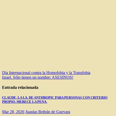
Navegación
Día Internacional contra la Homofobia y la Transfobia
Israel. Sólo tienen un nombre: ASESINOS!
de
entradas
Entrada relacionada
CLAUDE, LA I.A. DE ANTHROPIC PARA PERSONAS CON CRITERIO
PROPIO. MERECE LA PENA.
Mar 28, 2026
Juanlas Beltrán de Guevara