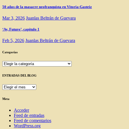
50 años de la masacre neofranquista en Vitoria-Gasteiz
Mar 3, 2026
Juanlas Beltrán de Guevara
‘Ay, Futuro’, capítulo 1
Feb 5, 2026
Juanlas Beltrán de Guevara
Categorías
Categorías
ENTRADAS DEL BLOG
ENTRADAS
DEL
BLOG
Meta
Acceder
Feed de entradas
Feed de comentarios
WordPress.org