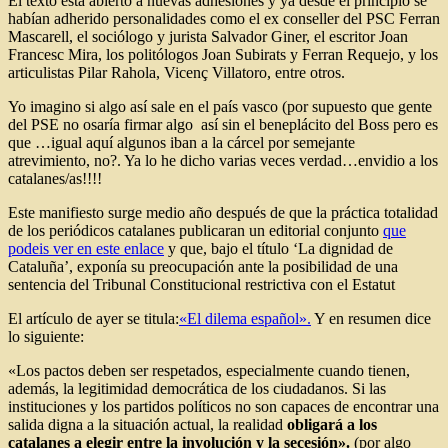
El texto está abierto a nuevas adhesiones y ya desde el principio se
habían adherido personalidades como el ex conseller del PSC Ferran
Mascarell, el sociólogo y jurista Salvador Giner, el escritor Joan
Francesc Mira, los politólogos Joan Subirats y Ferran Requejo, y los
articulistas Pilar Rahola, Vicenç Villatoro, entre otros.
Yo imagino si algo así sale en el país vasco (por supuesto que gente
del PSE no osaría firmar algo así sin el beneplácito del Boss pero es
que …igual aquí algunos iban a la cárcel por semejante
atrevimiento, no?. Ya lo he dicho varias veces verdad…envidio a los
catalanes/as!!!!
Este manifiesto surge medio año después de que la práctica totalidad
de los periódicos catalanes publicaran un editorial conjunto
que
podeis ver en este enlace
y que, bajo el título ‘La dignidad de
Cataluña’, exponía su preocupación ante la posibilidad de una
sentencia del Tribunal Constitucional restrictiva con el Estatut
El artículo de ayer se titula:
«El dilema español».
Y en resumen dice
lo siguiente:
«Los pactos deben ser respetados, especialmente cuando tienen,
además, la legitimidad democrática de los ciudadanos. Si las
instituciones y los partidos políticos no son capaces de encontrar una
salida digna a la situación actual, la realidad
obligará a los
catalanes a elegir entre la involución y la secesión».
(por algo