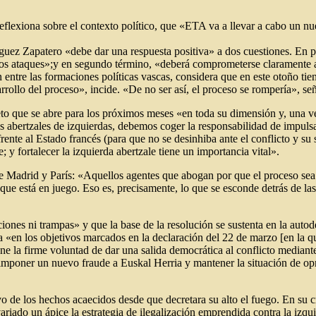
reflexiona sobre el contexto político, que «ETA va a llevar a cabo un nue
íguez Zapatero «debe dar una respuesta positiva» a dos cuestiones. En 
os ataques»;y en segundo término, «deberá comprometerse claramente a re
 entre las formaciones políticas vascas, considera que en este otoño ti
arrollo del proceso», incide. «De no ser así, el proceso se rompería», s
to que se abre para los próximos meses «en toda su dimensión y, una vez
s abertzales de izquierdas, debemos coger la responsabilidad de impulsa
rente al Estado francés (para que no se desinhiba ante el conflicto y su
 y fortalecer la izquierda abertzale tiene un importancia vital».
de Madrid y París: «Aquellos agentes que abogan por que el proceso sea 
 que está en juego. Eso es, precisamente, lo que se esconde detrás de la
nes ni trampas» y que la base de la resolución se sustenta en la autodete
a «en los objetivos marcados en la declaración del 22 de marzo [en la qu
ne la firme voluntad de dar una salida democrática al conflicto median
a imponer un nuevo fraude a Euskal Herria y mantener la situación de o
ivo de los hechos acaecidos desde que decretara su alto el fuego. En su
variado un ápice la estrategia de ilegalización emprendida contra la izqu