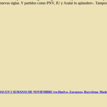
nuevas siglas. Y partidos como PNV, IU y Aralar lo aplauden». Tampoc
N 3 SEMANAS DE NOVIEMBRE (en Huelva, Zaragoza, Barcelona, Madri