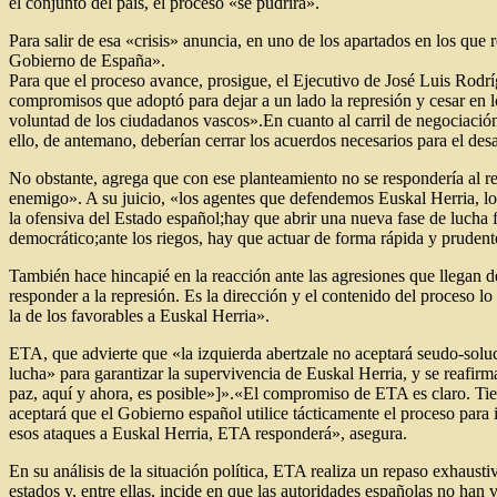
el conjunto del país, el proceso «se pudrirá».
Para salir de esa «crisis» anuncia, en uno de los apartados en los que 
Gobierno de España».
Para que el proceso avance, prosigue, el Ejecutivo de José Luis Rodr
compromisos que adoptó para dejar a un lado la represión y cesar en l
voluntad de los ciudadanos vascos».En cuanto al carril de negociación
ello, de antemano, deberían cerrar los acuerdos necesarios para el des
No obstante, agrega que con ese planteamiento no se respondería al re
enemigo». A su juicio, «los agentes que defendemos Euskal Herria, lo
la ofensiva del Estado español;hay que abrir una nueva fase de lucha f
democrático;ante los riegos, hay que actuar de forma rápida y prudente;
También hace hincapié en la reacción ante las agresiones que llegan 
responder a la represión. Es la dirección y el contenido del proceso lo
la de los favorables a Euskal Herria».
ETA, que advierte que «la izquierda abertzale no aceptará seudo-solucio
lucha» para garantizar la supervivencia de Euskal Herria, y se reafirm
paz, aquí y ahora, es posible»]».«El compromiso de ETA es claro. Tie
aceptará que el Gobierno español utilice tácticamente el proceso par
esos ataques a Euskal Herria, ETA responderá», asegura.
En su análisis de la situación política, ETA realiza un repaso exhaust
estados y, entre ellas, incide en que las autoridades españolas no han 