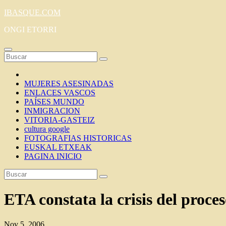
Saltar
IBASQUE.COM
al
ONGI ETORRI
contenido
MUJERES ASESINADAS
ENLACES VASCOS
PAÍSES MUNDO
INMIGRACION
VITORIA-GASTEIZ
cultura google
FOTOGRAFIAS HISTORICAS
EUSKAL ETXEAK
PAGINA INICIO
ETA constata la crisis del proc
Nov 5, 2006