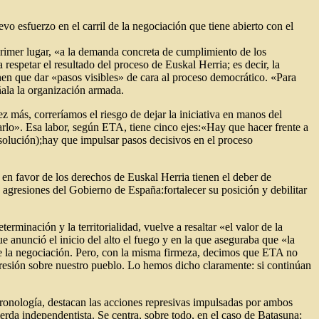
vo esfuerzo en el carril de la negociación que tiene abierto con el
primer lugar, «a la demanda concreta de cumplimiento de los
spetar el resultado del proceso de Euskal Herria; es decir, la
enen que dar «pasos visibles» de cara al proceso democrático. «Para
eñala la organización armada.
 más, correríamos el riesgo de dejar la iniciativa en manos del
rlo». Esa labor, según ETA, tiene cinco ejes:«Hay que hacer frente a
 solución);hay que impulsar pasos decisivos en el proceso
en favor de los derechos de Euskal Herria tienen el deber de
s agresiones del Gobierno de España:fortalecer su posición y debilitar
rminación y la territorialidad, vuelve a resaltar «el valor de la
e anunció el inicio del alto el fuego y en la que aseguraba que «la
te la negociación. Pero, con la misma firmeza, decimos que ETA no
presión sobre nuestro pueblo. Lo hemos dicho claramente: si continúan
 cronología, destacan las acciones represivas impulsadas por ambos
ierda independentista. Se centra, sobre todo, en el caso de Batasuna: