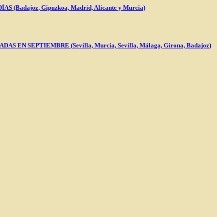
Badajoz, Gipuzkoa, Madrid, Alicante y Murcia)
N SEPTIEMBRE (Sevilla, Murcia, Sevilla, Málaga, Girona, Badajoz)