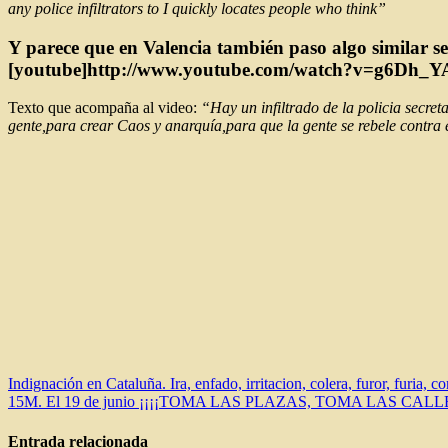
any police infiltrators to I quickly locates people who think”
Y parece que en Valencia también paso algo similar 
[youtube]http://www.youtube.com/watch?v=g6Dh_YA
Texto que acompaña al video:
“Hay un infiltrado de la policia secret
gente,para crear Caos y anarquía,para que la gente se rebele contra 
Navegación
Indignación en Cataluña. Ira, enfado, irritacion, colera, furor, furia, c
15M. El 19 de junio ¡¡¡¡TOMA LAS PLAZAS, TOMA LAS CALLE
de
entradas
Entrada relacionada