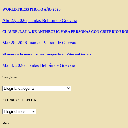
WORLD PRESS PHOTO AÑO 2026
Abr 27, 2026
Juanlas Beltrán de Guevara
CLAUDE, LA I.A. DE ANTHROPIC PARA PERSONAS CON CRITERIO PRO
Mar 28, 2026
Juanlas Beltrán de Guevara
50 años de la masacre neofranquista en Vitoria-Gasteiz
Mar 3, 2026
Juanlas Beltrán de Guevara
Categorías
Categorías
ENTRADAS DEL BLOG
ENTRADAS
DEL
BLOG
Meta