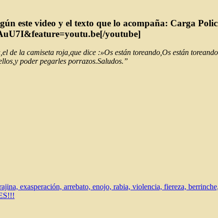
según este video y el texto que lo acompaña: Carga Po
uU7I&feature=youtu.be[/youtube]
a,el de la camiseta roja,que dice :»Os están toreando,Os están toreand
ellos,y poder pegarles porrazos.Saludos.”
orajina, exasperación, arrebato, enojo, rabia, violencia, fiereza, berrinch
S!!!