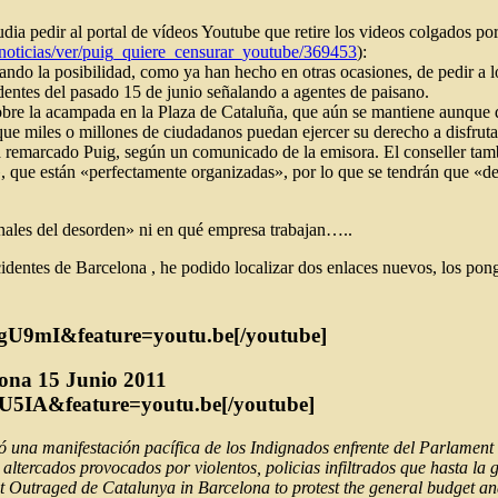
estudia pedir al portal de vídeos Youtube que retire los videos colgados 
/noticias/ver/puig_quiere_censurar_youtube/369453
):
diando la posibilidad, como ya han hecho en otras ocasiones, de pedir a
identes del pasado 15 de junio señalando a agentes de paisano.
sobre la acampada en la Plaza de Cataluña, que aún se mantiene aunque
o que miles o millones de ciudadanos puedan ejercer su derecho a disfru
a remarcado Puig, según un comunicado de la emisora. El conseller ta
», que están «perfectamente organizadas», por lo que se tendrán que «d
onales del desorden» ni en qué empresa trabajan…..
identes de Barcelona , he podido localizar dos enlaces nuevos, los pong
gU9mI&feature=youtu.be[/youtube]
lona 15 Junio 2011
U5IA&feature=youtu.be[/youtube]
ó una manifestación pacífica de los Indignados enfrente del Parlament
altercados provocados por violentos, policias infiltrados que hasta la 
nt Outraged de Catalunya in Barcelona to protest the general budget an