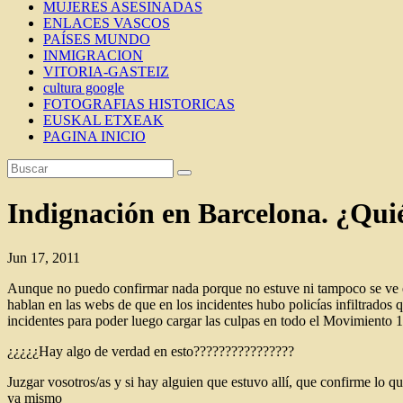
MUJERES ASESINADAS
ENLACES VASCOS
PAÍSES MUNDO
INMIGRACION
VITORIA-GASTEIZ
cultura google
FOTOGRAFIAS HISTORICAS
EUSKAL ETXEAK
PAGINA INICIO
Indignación en Barcelona. ¿Quié
Jun 17, 2011
Aunque no puedo confirmar nada porque no estuve ni tampoco se ve en
hablan en las webs de que en los incidentes hubo policías infiltrados 
incidentes para poder luego cargar las culpas en todo el Movimiento
¿¿¿¿¿Hay algo de verdad en esto????????????????
Juzgar vosotros/as y si hay alguien que estuvo allí, que confirme lo qu
ya mismo