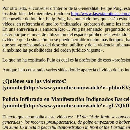
Por otro lado, el conseller d’Interior de la Generalitat, Felipe Puig, 
los disturbios del miércoles. (leído en
http://www.lasextanoticias.com
El conseller de Interior, Felip Puig, ha anunciado hoy que están estu
vídeos, en referencia al que los ‘indignados’ grabaron durante los inc
En una entrevista a la emisora Rac-1, Puig ha señalado, preguntado 
hacer porque el nivel de utilización del espacio público está evitand
evidente que la situación no se puede permitir mucho más tiempo», h
que son «profesionales del desorden público y de la violencia urbana
al máximo las posibilidades del orden jurídico vigente».
Lo que no ha explicado Puig es cual es la profesión de esos «profesi
Aunque han censurado varios sitios donde aparecía el video de los inc
¿Quiénes son los violentos?
[youtube]http://www.youtube.com/watch?v=pbhuEV
Policia Infiltrada en Manifestación Indignados Barce
[youtube]http://www.youtube.com/watch?v=gL7QbfI
El texto que acompaña a este video es:
“El día 15 de Junio se convoc
generales y los recortes presupuestarios, de golpe empezaron a haber 
On June 15 it held a peaceful demonstration in front of the Parliame