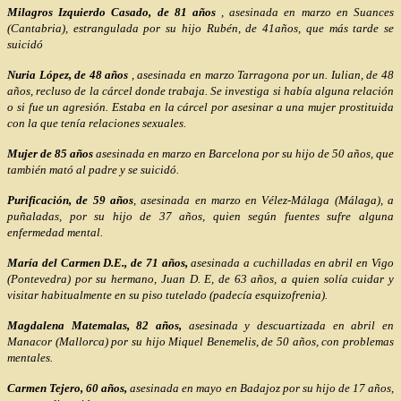
Milagros Izquierdo Casado, de 81 años
, asesinada en marzo en Suances
(Cantabria), estrangulada por su hijo Rubén, de 41años, que más tarde se
suicidó
Nuria López, de 48 años
, asesinada en marzo Tarragona por un. Iulian, de 48
años, recluso de la cárcel donde trabaja. Se investiga si había alguna relación
o si fue un agresión. Estaba en la cárcel por asesinar a una mujer prostituida
con la que tenía relaciones sexuales.
Mujer de 85 años
asesinada en marzo en Barcelona por su hijo de 50 años, que
también mató al padre y se suicidó.
Purificación, de 59 años
, asesinada en marzo en Vélez-Málaga (Málaga), a
puñaladas, por su hijo de 37 años, quien según fuentes sufre alguna
enfermedad mental.
María del Carmen D.E., de 71 años,
asesinada a cuchilladas en abril en Vigo
(Pontevedra) por su hermano, Juan D. E, de 63 años, a quien solía cuidar y
visitar habitualmente en su piso tutelado (padecía esquizofrenia).
Magdalena Matemalas, 82 años,
asesinada y descuartizada en abril en
Manacor (Mallorca) por su hijo Miquel Benemelis, de 50 años, con problemas
mentales.
Carmen Tejero, 60 años,
asesinada en mayo en Badajoz por su hijo de 17 años,