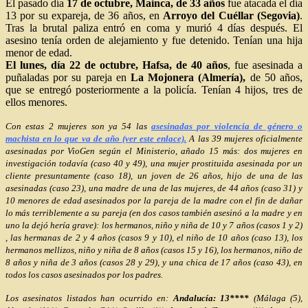
El pasado día
17 de octubre, Mainca, de 33 años
fue atacada el día
13 por su expareja, de 36 años, en
Arroyo del Cuéllar (Segovia)
.
Tras la brutal paliza entró en coma y murió 4 días después. El
asesino tenía orden de alejamiento y fue detenido. Tenían una hija
menor de edad.
El lunes, día 22 de octubre, Hafsa, de 40 años
, fue asesinada a
puñaladas por su pareja en
La Mojonera (Almería),
de 50 años,
que se entregó posteriormente a la policía. Tenían 4 hijos, tres de
ellos menores.
Con estas 2 mujeres son ya 54 las
asesinadas por violencia de género o
machista en lo que va de año (ver este enlace).
A las 39 mujeres oficialmente
asesinadas por VioGen según el Ministerio, añado 15 más: dos mujeres en
investigación todavía (caso 40 y 49), una mujer prostituida asesinada por un
cliente presuntamente (caso 18), un joven de 26 años, hijo de una de las
asesinadas (caso 23), una madre de una de las mujeres, de 44 años (caso 31) y
10 menores de edad asesinados por la pareja de la madre con el fin de dañar
lo más terriblemente a su pareja (en dos casos también asesinó a la madre y en
uno la dejó hería grave): los hermanos, niño y niña de 10 y 7 años (casos 1 y 2)
, las hermanas de 2 y 4 años (casos 9 y 10), el niño de 10 años (caso 13), los
hermanos mellizos, niño y niña de 8 años (casos 15 y 16), los hermanos, niño de
8 años y niña de 3 años (casos 28 y 29), y una chica de 17 años (caso 43), en
todos los casos asesinados por los padres.
Los asesinatos listados han ocurrido en:
Andalucía: 13****
(Málaga (5),