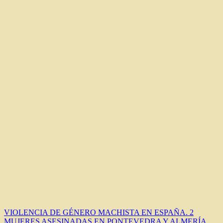
Navegación
VIOLENCIA DE GÉNERO MACHISTA EN ESPAÑA. 2
MUJERES ASESINADAS EN PONTEVEDRA Y ALMERÍA