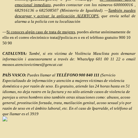
emocional inmediato
, puedes contactar con los números 600000016 ,
682916136 o 682508507 (Ministerio de Igualdad).
—
También puedes
descargar y activar la aplicación ALERTCOPS
, que envía señal de
alarma a la policía con tu localización
—
Si conoces algún caso de trata de mujeres
, puedes alertar anónimamente de
ello en el correo electrónico trata@policia.es o en el teléfono gratuito 900 10
50 90
CATALUNYA:
També, si ets víctima de Violència Masclista pots demanar
información i assessorament a través de: WhatsApp 601 00 11 22 o email
mossos.atenciovictimes@gencat.cat
PAÍS VASCO:
Puedes llamar al
TELÉFONO 900 840 111
(Servicio
Especializado de información y atención a mujeres víctimas de violencia
doméstica o por razón de sexo. Es gratuito, atiende las 24 horas hasta en 51
idiomas, no deja rastro en la factura y no sólo atiende casos de violencia de
parejas u otros hombres sino también otras situaciones como: abusos, acoso
general, prostitución forzada, trata, mutilación genital, acoso sexual y/o por
razón de sexo en el ámbito laboral, etc. En el caso de Iparralde, el teléfono al
que llamar es el 3919