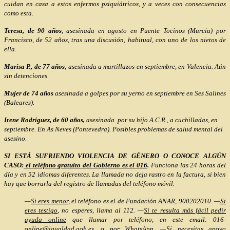
cuidan en casa a estos enfermos psiquiátricos, y a veces con consecuencias
como esta.
Teresa, de 90 años
, asesinada en agosto en Puente Tocinos (Murcia) por
Francisco, de 52 años, tras una discusión, habitual, con uno de los nietos de
ella.
Marisa P., de 77 años
, asesinada a martillazos en septiembre, en Valencia. Aún
sin detenciones
Mujer de 74 años
asesinada a golpes por su yerno en septiembre en Ses Salines
(Baleares).
Irene Rodríguez, de 60 años,
asesinada por su hijo A.C.R., a cuchilladas, en
septiembre. En As Neves (Pontevedra). Posibles problemas de salud mental del
asesino.
SI ESTÁ SUFRIENDO VIOLENCIA DE GÉNERO O CONOCE ALGÚN
CASO:
el teléfono gratuito del Gobierno es el 016
.
Funciona las 24 horas del
día y en 52 idiomas diferentes. La llamada no deja rastro en la factura, si bien
hay que borrarla del registro de llamadas del teléfono móvil.
—
Si eres menor,
el teléfono es el de Fundación ANAR, 900202010.
—
Si
eres testigo
, no esperes, llama al 112.
—
Si te resulta más fácil pedir
ayuda online
que llamar por teléfono, en este email: 016-
online@igualdad.gob.es, o por WhatsApp. —
Si necesitas apoyo