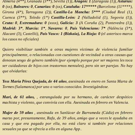
Almería (4**), Granada (3**), Sevilla (1)),
Aragón: 1
(Zaragoza (1)),
Asturias:
0
(xx),
Baleares: 0
,
Canarias: 0
(xx),
Cataluña: 17*****
(Barcelona (11****),
Girona (4*), Tarragona (2)),
Castilla-La Mancha: 5***
(Ciudad Real (1),
Cuenca (3**), Toledo (1*)
Castilla-León: 2
(Valladolid (1), Segovia (1)),
Ceuta: 0
,
Extremadura: 0
(xxxx),
Galicia: 3
(A Coruña (2), Pontevedra (1)),
Madrid: 3*
,
Murcia: 1*
,
Navarra: 0
,
País Valenciano: 7*
(València (3*),
Alacant (3), Castelló),
País Vasco: 1 (Bizkaia), La Rioja: 0
(el asterisco marca
los casos no oficiales)
Quiero visibilizar también a otras mujeres víctimas de violencia familiar
principalmente, o relacionadas con cuestiones de vecindad u otras causas que
denotan sesgo de género también (por ejemplo porque por ser mujeres les toca
ser cuidadoras de hijos con trastornos mentales), pero sin ser parejas. No hay
que olvidarlas:
Yess María Pérez Quejada, de 44 años
, asesinada en enero en Santa Marta de
Tormes (Salamanca) por uno o varios conocidos. Investigándose.
Mari, de 61 años,
, estrangulada por su hermano, de carácter despótico
machista y violento, que convivía con ella. Asesinada en febrero en Valencia.
Mujer de 59 años
, asesinada en Sanlúcar de Barrameda (Cádiz) en febrero
marzo por, presuntamente, Rafa, de 39 años, amigo que a veces le ayudaba en
casa y que era pagado por ella, no está claro si también por relaciones
sexuales ya que se ofrecía a ello en alguna App..