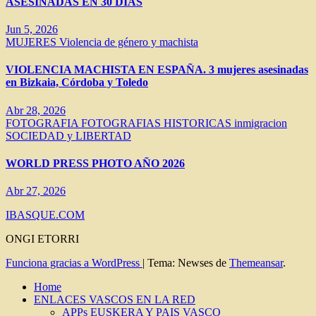
ASESINADAS EN 30 DÍAS
Jun 5, 2026
MUJERES
Violencia de género y machista
VIOLENCIA MACHISTA EN ESPAÑA. 3 mujeres asesinadas
en Bizkaia, Córdoba y Toledo
Abr 28, 2026
FOTOGRAFIA
FOTOGRAFIAS HISTORICAS
inmigracion
SOCIEDAD y LIBERTAD
WORLD PRESS PHOTO AÑO 2026
Abr 27, 2026
IBASQUE.COM
ONGI ETORRI
Funciona gracias a WordPress
|
Tema: Newses de
Themeansar
.
Home
ENLACES VASCOS EN LA RED
APPs EUSKERA Y PAIS VASCO