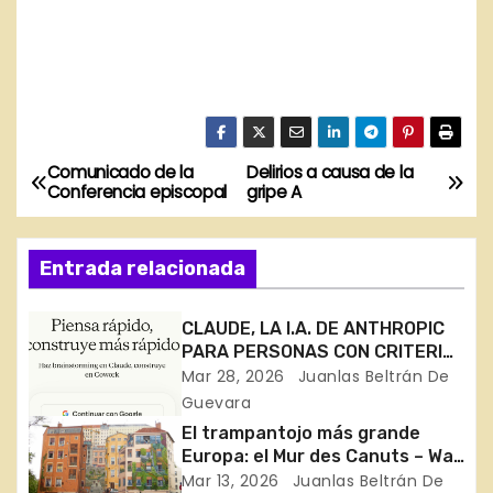
Comunicado de la
Delirios a causa de la
N
Conferencia episcopal
gripe A
a
Entrada relacionada
v
e
CLAUDE, LA I.A. DE ANTHROPIC
PARA PERSONAS CON CRITERIO
g
PROPIO. MERECE LA PENA.
Mar 28, 2026
Juanlas Beltrán De
Guevara
a
El trampantojo más grande
c
Europa: el Mur des Canuts – Wall
of the Silk Weavers – Muro de
Mar 13, 2026
Juanlas Beltrán De