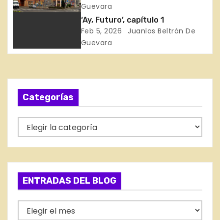
i
los Trabajadores de la Seda
Guevara
‘Ay, Futuro’, capítulo 1
ó
Feb 5, 2026
Juanlas Beltrán De
Guevara
n
d
e
Categorías
e
C
n
a
t
t
e
r
g
ENTRADAS DEL BLOG
a
o
r
E
d
í