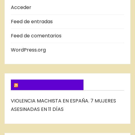
A
Acceder
S
Feed de entradas
D
E
Feed de comentarios
L
B
WordPress.org
L
O
G
SUSCRIBIRSE VIA FEED
VIOLENCIA MACHISTA EN ESPAÑA. 7 MUJERES
ASESINADAS EN 11 DÍAS