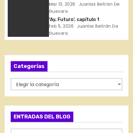
i
of the Silk Weavers – Muro de
Mar 13, 2026
Juanlas Beltrán De
los Trabajadores de la Seda
Guevara
ó
‘Ay, Futuro’, capítulo 1
Feb 5, 2026
Juanlas Beltrán De
n
Guevara
d
e
Categorías
e
n
C
a
t
t
r
e
g
a
ENTRADAS DEL BLOG
o
d
r
E