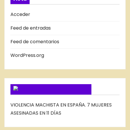
D
A
Acceder
S
Feed de entradas
D
E
Feed de comentarios
L
B
WordPress.org
L
O
G
SUSCRIBIRSE VIA FEED
VIOLENCIA MACHISTA EN ESPAÑA. 7 MUJERES
ASESINADAS EN 11 DÍAS