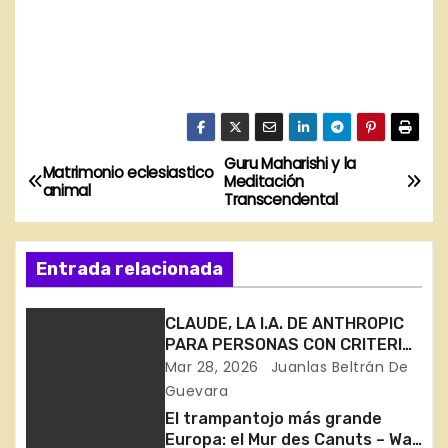
Guru Maharishi y la
N
Matrimonio eclesiastico
Meditación
animal
Transcendental
a
v
Entrada relacionada
e
CLAUDE, LA I.A. DE ANTHROPIC
g
PARA PERSONAS CON CRITERIO
PROPIO. MERECE LA PENA.
Mar 28, 2026
Juanlas Beltrán De
a
Guevara
c
El trampantojo más grande
Europa: el Mur des Canuts – Wall