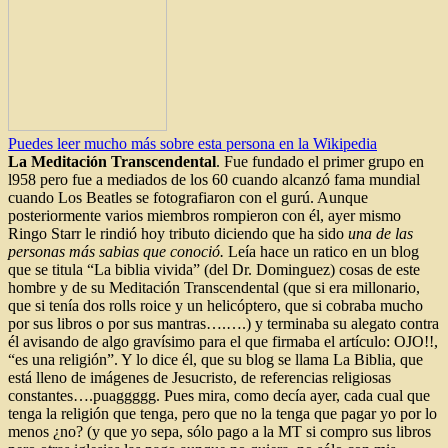
Puedes leer mucho más sobre esta persona en la Wikipedia
La Meditación Transcendental
. Fue fundado el primer grupo en
l958 pero fue a mediados de los 60 cuando alcanzó fama mundial
cuando Los Beatles se fotografiaron con el gurú. Aunque
posteriormente varios miembros rompieron con él, ayer mismo
Ringo Starr le rindió hoy tributo diciendo que ha sido
una de las
personas más sabias que conoció.
Leía hace un ratico en un blog
que se titula “La biblia vivida” (del Dr. Dominguez) cosas de este
hombre y de su Meditación Transcendental (que si era millonario,
que si tenía dos rolls roice y un helicóptero, que si cobraba mucho
por sus libros o por sus mantras….….) y terminaba su alegato contra
él avisando de algo gravísimo para el que firmaba el artículo: OJO!!,
“es una religión”. Y lo dice él, que su blog se llama La Biblia, que
está lleno de imágenes de Jesucristo, de referencias religiosas
constantes….puaggggg. Pues mira, como decía ayer, cada cual que
tenga la religión que tenga, pero que no la tenga que pagar yo por lo
menos ¿no? (y que yo sepa, sólo pago a la MT si compro sus libros