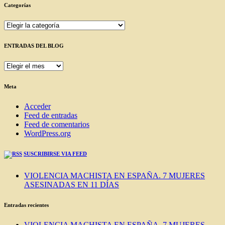
Categorías
Categorías
ENTRADAS DEL BLOG
ENTRADAS
DEL
BLOG
Meta
Acceder
Feed de entradas
Feed de comentarios
WordPress.org
SUSCRIBIRSE VIA FEED
VIOLENCIA MACHISTA EN ESPAÑA. 7 MUJERES
ASESINADAS EN 11 DÍAS
Entradas recientes
VIOLENCIA MACHISTA EN ESPAÑA. 7 MUJERES