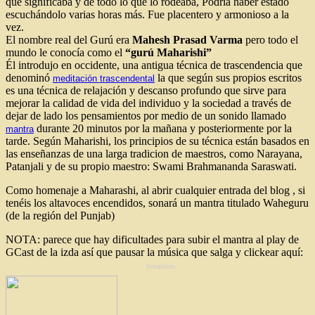
que significaba y de todo lo que lo rodeaba, Podría haber estado
escuchándolo varias horas más. Fue placentero y armonioso a la
vez.
El nombre real del Gurú era
Mahesh Prasad Varma
pero todo el
mundo le conocía como el
“gurú Maharishi”
Él introdujo en occidente, una antigua técnica de trascendencia que
denominó
la que según sus propios escritos
meditación trascendental
es una técnica de relajación y descanso profundo que sirve para
mejorar la calidad de vida del individuo y la sociedad a través de
dejar de lado los pensamientos por medio de un sonido llamado
durante 20 minutos por la mañana y posteriormente por la
mantra
tarde. Según Maharishi, los principios de su técnica están basados en
las enseñanzas de una larga tradicion de maestros, como Narayana,
Patanjali y de su propio maestro: Swami Brahmananda Saraswati.
Como homenaje a Maharashi, al abrir cualquier entrada del blog , si
tenéis los altavoces encendidos, sonará un mantra titulado Waheguru
(de la región del Punjab)
NOTA: parece que hay dificultades para subir el mantra al play de
GCast de la izda así que pausar la música que salga y clickear aquí:
boomp3.com