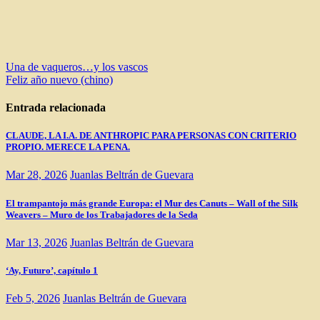
Navegación
Una de vaqueros…y los vascos
Feliz año nuevo (chino)
de
entradas
Entrada relacionada
CLAUDE, LA I.A. DE ANTHROPIC PARA PERSONAS CON CRITERIO
PROPIO. MERECE LA PENA.
Mar 28, 2026
Juanlas Beltrán de Guevara
El trampantojo más grande Europa: el Mur des Canuts – Wall of the Silk
Weavers – Muro de los Trabajadores de la Seda
Mar 13, 2026
Juanlas Beltrán de Guevara
‘Ay, Futuro’, capítulo 1
Feb 5, 2026
Juanlas Beltrán de Guevara