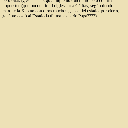
pero otras iglesias las pago aunque no quiera, no sólo con mis
impuestos (que pueden ir a la Iglesia o a Cáritas, según donde
marque la X, sino con otros muchos gastos del estado, por cierto,
¿cuánto costó al Estado la última visita de Papa????)