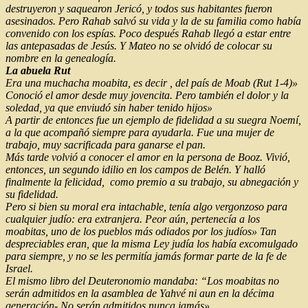
destruyeron y saquearon Jericó, y todos sus habitantes fueron
asesinados. Pero Rahab salvó su vida y la de su familia como había
convenido con los espías. Poco después Rahab llegó a estar entre
las antepasadas de Jesús. Y Mateo no se olvidó de colocar su
nombre en la genealogía.
La abuela Rut
Era una muchacha moabita, es decir , del país de Moab (Rut 1-4)»
Conoció el amor desde muy jovencita. Pero también el dolor y la
soledad, ya que enviudó sin haber tenido hijos»
A partir de entonces fue un ejemplo de fidelidad a su suegra Noemí,
a la que acompañó siempre para ayudarla. Fue una mujer de
trabajo, muy sacrificada para ganarse el pan.
Más tarde volvió a conocer el amor en la persona de Booz. Vivió,
entonces, un segundo idilio en los campos de Belén. Y halló
finalmente la felicidad, como premio a su trabajo, su abnegación y
su fidelidad.
Pero si bien su moral era intachable, tenía algo vergonzoso para
cualquier judío: era extranjera. Peor aún, pertenecía a los
moabitas, uno de los pueblos más odiados por los judíos» Tan
despreciables eran, que la misma Ley judía los había excomulgado
para siempre, y no se les permitía jamás formar parte de la fe de
Israel.
El mismo libro del Deuteronomio mandaba: “Los moabitas no
serán admitidos en la asamblea de Yahvé ni aun en la décima
generación- No serán admitidos nunca jamás»