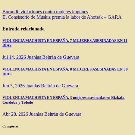
Navegación
Burundi, violaciones contra mujeres impunes
El Consistorio de Muskiz premia la labor de Ahotsak – GARA
de
entradas
Entrada relacionada
VIOLENCIA MACHISTA EN ESPAÑA. 7 MUJERES ASESINADAS EN 11
DÍAS
Jul 14, 2026
Juanlas Beltrán de Guevara
VIOLENCIA MACHISTA EN ESPAÑA, 8 MUJERES ASESINADAS EN 30
DÍAS
Jun 5, 2026
Juanlas Beltrán de Guevara
VIOLENCIA MACHISTA EN ESPAÑA. 3 mujeres asesinadas en Bizkaia,
Córdoba y Toledo
Abr 28, 2026
Juanlas Beltrán de Guevara
Categorías