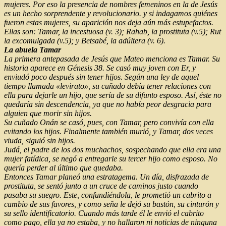
mujeres. Por eso la presencia de nombres femeninos en la de Jesús
es un hecho sorprendente y revolucionario. y si indagamos quiénes
fueron estas mujeres, su aparición nos deja aún más estupefactos.
Ellas son: Tamar, la incestuosa (v. 3); Rahab, la prostituta (v.5); Rut
la excomulgada (v.5); y Betsabé, la adúltera (v. 6).
La abuela Tamar
La primera antepasada de Jesús que Mateo menciona es Tamar. Su
historia aparece en Génesis 38. Se casó muy joven con Er, y
enviudó poco después sin tener hijos. Según una ley de aquel
tiempo llamada «levirato», su cuñado debía tener relaciones con
ella para dejarle un hijo, que sería de su difunto esposo. Así, éste no
quedaría sin descendencia, ya que no había peor desgracia para
alguien que morir sin hijos.
Su cuñado Onán se casó, pues, con Tamar, pero convivía con ella
evitando los hijos. Finalmente también murió, y Tamar, dos veces
viuda, siguió sin hijos.
Judá, el padre de los dos muchachos, sospechando que ella era una
mujer fatídica, se negó a entregarle su tercer hijo como esposo. No
quería perder al último que quedaba.
Entonces Tamar planeó una estratagema. Un día, disfrazada de
prostituta, se sentó junto a un cruce de caminos justo cuando
pasaba su suegro. Este, confundiéndola, le prometió un cabrito a
cambio de sus favores, y como seña le dejó su bastón, su cinturón y
su sello identificatorio. Cuando más tarde él le envió el cabrito
como pago, ella ya no estaba, y no hallaron ni noticias de ninguna