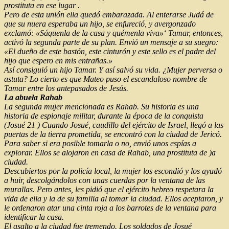
prostituta en ese lugar .
Pero de esta unión ella quedó embarazada. Al enterarse Judá de
que su nuera esperaba un hijo, se enfureció, y avergonzado
exclamó: «Sáquenla de la casa y quémenla viva»‘ Tamar, entonces,
activó la segunda parte de su plan. Envió un mensaje a su suegro:
«El dueño de este bastón, este cinturón y este sello es el padre del
hijo que espero en mis entrañas.»
Así consiguió un hijo Tamar. Y así salvó su vida. ¿Mujer perversa o
astuta? Lo cierto es que Mateo puso el escandaloso nombre de
Tamar entre los antepasados de Jesús.
La abuela Rahab
La segunda mujer mencionada es Rahab. Su historia es una
historia de espionaje militar, durante la época de la conquista
(Josué 21 ) Cuando Josué, caudillo del ejército de Israel, llegó a las
puertas de la tierra prometida, se encontró con la ciudad de Jericó.
Para saber si era posible tomarla o no, envió unos espías a
explorar. Ellos se alojaron en casa de Rahab, una prostituta de )a
ciudad.
Descubiertos por la policía local, la mujer los escondió y los ayudó
a huir, descolgándolos con unas cuerdas por la ventana de las
murallas. Pero antes, les pidió que el ejército hebreo respetara la
vida de ella y la de su familia al tomar la ciudad. Ellos aceptaron, y
le ordenaron atar una cinta roja a los barrotes de la ventana para
identificar la casa.
El asalto a la ciudad fue tremendo. Los soldados de Josué