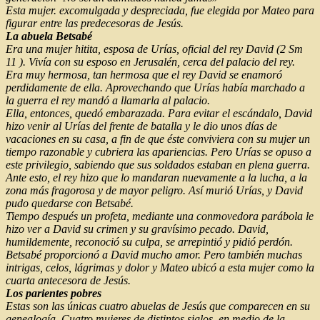
Esta mujer. excomulgada y despreciada, fue elegida por Mateo para
figurar entre las predecesoras de Jesús.
La abuela Betsabé
Era una mujer hitita, esposa de Urías, oficial del rey David (2 Sm
11 ). Vivía con su esposo en Jerusalén, cerca del palacio del rey.
Era muy hermosa, tan hermosa que el rey David se enamoró
perdidamente de ella. Aprovechando que Urías había marchado a
la guerra el rey mandó a llamarla al palacio.
Ella, entonces, quedó embarazada. Para evitar el escándalo, David
hizo venir al Urías del frente de batalla y le dio unos días de
vacaciones en su casa, a fin de que éste conviviera con su mujer un
tiempo razonable y cubriera las apariencias. Pero Urías se opuso a
este privilegio, sabiendo que sus soldados estaban en plena guerra.
Ante esto, el rey hizo que lo mandaran nuevamente a la lucha, a la
zona más fragorosa y de mayor peligro. Así murió Urías, y David
pudo quedarse con Betsabé.
Tiempo después un profeta, mediante una conmovedora parábola le
hizo ver a David su crimen y su gravísimo pecado. David,
humildemente, reconoció su culpa, se arrepintió y pidió perdón.
Betsabé proporcionó a David mucho amor. Pero también muchas
intrigas, celos, lágrimas y dolor y Mateo ubicó a esta mujer como la
cuarta antecesora de Jesús.
Los parientes pobres
Estas son las únicas cuatro abuelas de Jesús que comparecen en su
genealogía. Cuatro mujeres de distintos siglos, en medio de la