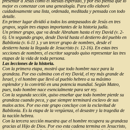
presentar a Jesús como el Mesías esperado, y por eso piensa que lo
mejor es comenzar con una genealogía. Para ello elaboró
cuidadosamente una lista, ordenada, meditada y pensada con todo
detalle.
En primer lugar dividió a todos los antepasados de Jesús en tres
grupos, según tres etapas importantes de la historia judía.
Un primer grupo, que va desde Abraham hasta el rey David (v. 2-
6). Un segundo grupo, desde David hasta el destierro del pueblo en
Babilonia (v. 6-11 ). y un tercer grupo de nombres, desde el
destierro hasta la llegada de Jesucristo (v. 12-16). En estas tres
secciones de nombres, el escritor sagrado quiso representar las tres
etapas de la vida de toda persona.
Las lecciones de la historia.
Con la primera etapa, mostró que todo hombre nace para la
grandeza. Por eso culmina con el rey David, el rey más grande de
Israel, y el hombre que llevó al pueblo hebreo a su máximo
esplendor y lo convirtió en una potencia mundial. Según Mateo,
pues, todo hombre nace esencialmente para ser rey.
Con la segunda sección, quiso enseñar que todo hombre pierde su
grandeza cuando peca, y que siempre terminará esclavo de sus
malos actos. Por eso este grupo concluye con la esclavitud de
Babilonia. Es la etapa de la vergüenza, el desastre y la tragedia de
la nación hebrea.
Con la tercera sección muestra que el hombre recupera su grandeza
gracias al Hijo de Dios. Por eso esta cadena termina en Jesucristo,