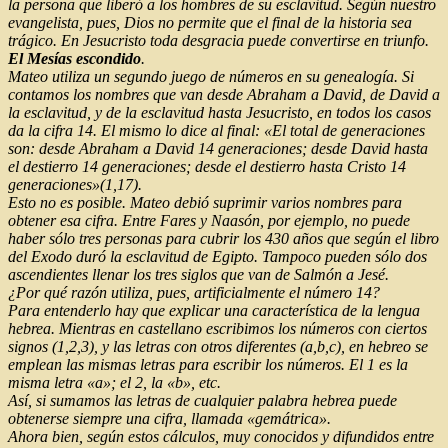
la persona que liberó a los hombres de su esclavitud. Según nuestro
evangelista, pues, Dios no permite que el final de la historia sea
trágico. En Jesucristo toda desgracia puede convertirse en triunfo.
El Mesías escondido
.
Mateo utiliza un segundo juego de números en su genealogía. Si
contamos los nombres que van desde Abraham a David, de David a
la esclavitud, y de la esclavitud hasta Jesucristo, en todos los casos
da la cifra 14. El mismo lo dice al final: «El total de generaciones
son: desde Abraham a David 14 generaciones; desde David hasta
el destierro 14 generaciones; desde el destierro hasta Cristo 14
generaciones»(1,17).
Esto no es posible. Mateo debió suprimir varios nombres para
obtener esa cifra. Entre Fares y Naasón, por ejemplo, no puede
haber sólo tres personas para cubrir los 430 años que según el libro
del Exodo duró la esclavitud de Egipto. Tampoco pueden sólo dos
ascendientes llenar los tres siglos que van de Salmón a Jesé.
¿Por qué razón utiliza, pues, artificialmente el número 14?
Para entenderlo hay que explicar una característica de la lengua
hebrea. Mientras en castellano escribimos los números con ciertos
signos (1,2,3), y las letras con otros diferentes (a,b,c), en hebreo se
emplean las mismas letras para escribir los números. El 1 es la
misma letra «a»; el 2, la «b», etc.
Así, si sumamos las letras de cualquier palabra hebrea puede
obtenerse siempre una cifra, llamada «gemátrica».
Ahora bien, según estos cálculos, muy conocidos y difundidos entre