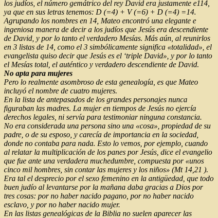
los judíos, el número gemátrico del rey David era justamente e114,
ya que en sus letras tenemos: D (=4) + V (=6) + D (=4) =14.
Agrupando los nombres en 14, Mateo encontró una elegante e
ingeniosa manera de decir a los judíos que Jesús era descendiente
de David, y por lo tanto el verdadero Mesías. Más aún, al reunirlos
en 3 listas de 14, como el 3 simbólicamente significa «totalidad», el
evangelista quiso decir que Jesús es el ‘triple David», y por lo tanto
el Mesías total, el auténtico y verdadero descendiente de David.
No apta para mujeres
Pero lo realmente asombroso de esta genealogía, es que Mateo
incluyó el nombre de cuatro mujeres.
En la lista de antepasados de los grandes personajes nunca
figuraban las madres. La mujer en tiempos de Jesús no ejercía
derechos legales, ni servía para testimoniar ninguna constancia.
No era considerada una persona sino una «cosa», propiedad de su
padre, o de su esposo, y carecía de importancia en la sociedad,
donde no contaba para nada. Esto lo vemos, por ejemplo, cuando
al relatar la multiplicación de los panes por Jesús, dice el evangelio
que fue ante una verdadera muchedumbre, compuesta por «unos
cinco mil hombres, sin contar las mujeres y los niños» (Mt 14,21 ).
Era tal el desprecio por el sexo femenino en la antigüedad, que todo
buen judío al levantarse por la mañana daba gracias a Dios por
tres cosas: por no haber nacido pagano, por no haber nacido
esclavo, y por no haber nacido mujer.
En las listas genealógicas de la Biblia no suelen aparecer las