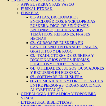
ENLACES VASCOS EN LA RED
APPs EUSKERA Y PAIS VASCO
EUSKAL ETXEAK
EUSKERA
01.- ATLAS, DICCIONARIOS
ENCICLOPÉDICOS, ENCICLOPEDIAS
EUSKERA, DICC. DE SINÓNIMOS,
ANTÓNIMOS, DICCIONARIOS
TEMÁTICOS, REFRANES, FRASES
HECHAS
02.- CURSOS DE EUSKERA EN
CASTELLANO, EN FRANCÉS, INGLÉS.
GRATUITOS Y DE PAGO.
03.- TRADUCTORES DE EUSKERA Y
DICCIONARIOS OTROS IDIOMAS.
PÚBLICOS Y PROFESIONALES
04.- UTILIDADES, JUEGOS, BUSCADORES
Y RECURSOS EN EUSKERA.
05.- SOFTWARE EN EUSKERA
06.- COMUNIDADES Y FOROS DE AYUDA
ENTRE PERSONAS, ORGANIZACIONES,
ALFABETIZACIÓN
GENEALOGIA, HERÁLDICA Y TOPONIMIA
VASCA
LITERATURA, BIBLIOTECAS,