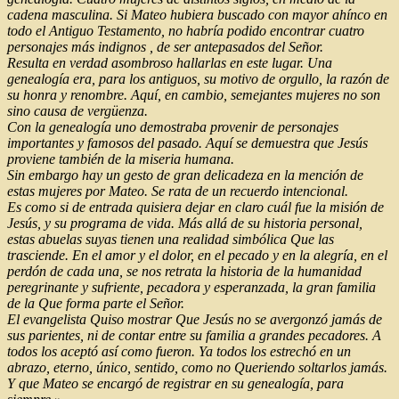
cadena masculina. Si Mateo hubiera buscado con mayor ahínco en
todo el Antiguo Testamento, no habría podido encontrar cuatro
personajes más indignos , de ser antepasados del Señor.
Resulta en verdad asombroso hallarlas en este lugar. Una
genealogía era, para los antiguos, su motivo de orgullo, la razón de
su honra y renombre. Aquí, en cambio, semejantes mujeres no son
sino causa de vergüenza.
Con la genealogía uno demostraba provenir de personajes
importantes y famosos del pasado. Aquí se demuestra que Jesús
proviene también de la miseria humana.
Sin embargo hay un gesto de gran delicadeza en la mención de
estas mujeres por Mateo. Se rata de un recuerdo intencional.
Es como si de entrada quisiera dejar en claro cuál fue la misión de
Jesús, y su programa de vida. Más allá de su historia personal,
estas abuelas suyas tienen una realidad simbólica Que las
trasciende. En el amor y el dolor, en el pecado y en la alegría, en el
perdón de cada una, se nos retrata la historia de la humanidad
peregrinante y sufriente, pecadora y esperanzada, la gran familia
de la Que forma parte el Señor.
El evangelista Quiso mostrar Que Jesús no se avergonzó jamás de
sus parientes, ni de contar entre su familia a grandes pecadores. A
todos los aceptó así como fueron. Ya todos los estrechó en un
abrazo, eterno, único, sentido, como no Queriendo soltarlos jamás.
Y que Mateo se encargó de registrar en su genealogía, para