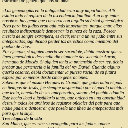
estructura de género que nos domina:
«Las genealogías en la antigüedad eran muy importantes. Allí
estaba todo el registro de la ascendencia familiar. Aun hoy, entre
nosotros, hay gente que conserva con orgullo su árbol genealógico.
Pero para los judíos eran aún más importantes, porque entre ellos
resultaba indispensable demostrar la pureza de la raza. Poseer
mezcla de sangre extranjera, es decir, tener a un no judío entre sus
antepasados, significaba perder los derechos como miembro del
pueblo de Dios.
Por ejemplo, si alguien quería ser sacerdote, debía mostrar que su
línea genealógica descendía directamente del sacerdote Aarón,
hermano de Moisés. Si alguien tenía la pretensión de ser rey, debía
probar que pertenecía a la familia del rey David. Cuando alguno
quería casarse, debía documentar la pureza racial de su futura
esposa por lo menos desde cinco generaciones.
Sabemos que el mismo Herodes el Grande, que gobernaba el país
en tiempos de Jesús, fue siempre despreciado por el pueblo debido a
que tenía, heredada de sus antepasados, sangre del pueblo edomita.
Este hecho llegó a fastidiarlo tanto, que ordenó en una oportunidad
destruir todos los archivos de registros oficiales del país para que
nadie pudiera demostrar que poseía una línea de antepasados más
pura que la suya.
Tres etapas de la vida
San Mateo, que escribe su evangelio para los judíos, quiere