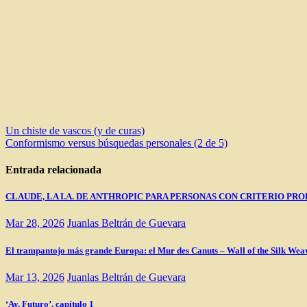
Navegación
Un chiste de vascos (y de curas)
Conformismo versus búsquedas personales (2 de 5)
de
entradas
Entrada relacionada
CLAUDE, LA I.A. DE ANTHROPIC PARA PERSONAS CON CRITERIO PRO
Mar 28, 2026
Juanlas Beltrán de Guevara
El trampantojo más grande Europa: el Mur des Canuts – Wall of the Silk Wea
Mar 13, 2026
Juanlas Beltrán de Guevara
‘Ay, Futuro’, capítulo 1