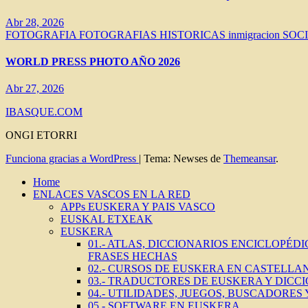
Abr 28, 2026
FOTOGRAFIA
FOTOGRAFIAS HISTORICAS
inmigracion
SOC
WORLD PRESS PHOTO AÑO 2026
Abr 27, 2026
IBASQUE.COM
ONGI ETORRI
Funciona gracias a WordPress
|
Tema: Newses de
Themeansar
.
Home
ENLACES VASCOS EN LA RED
APPs EUSKERA Y PAIS VASCO
EUSKAL ETXEAK
EUSKERA
01.- ATLAS, DICCIONARIOS ENCICLOPÉD
FRASES HECHAS
02.- CURSOS DE EUSKERA EN CASTELLAN
03.- TRADUCTORES DE EUSKERA Y DICC
04.- UTILIDADES, JUEGOS, BUSCADORES
05.- SOFTWARE EN EUSKERA