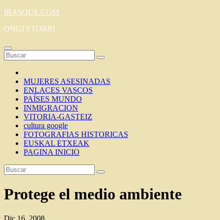
Saltar
IBASQUE.COM
al
ONGI ETORRI
contenido
MUJERES ASESINADAS
ENLACES VASCOS
PAÍSES MUNDO
INMIGRACION
VITORIA-GASTEIZ
cultura google
FOTOGRAFIAS HISTORICAS
EUSKAL ETXEAK
PAGINA INICIO
Protege el medio ambiente
Dic 16, 2008