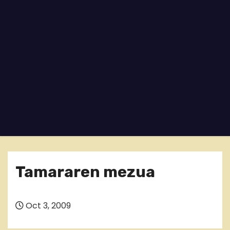
o
Tamararen mezua
Oct 3, 2009