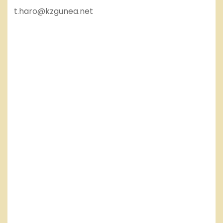
t.haro@kzgunea.net