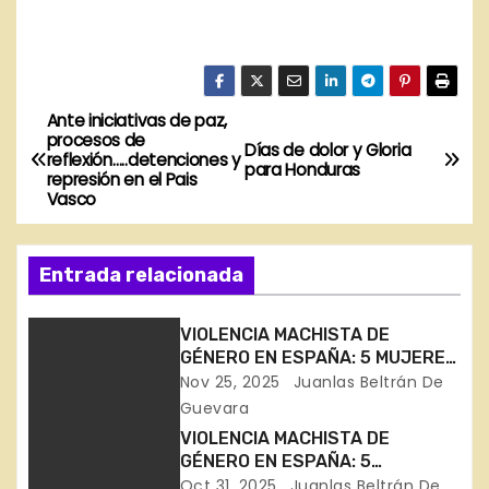
Ante iniciativas de paz,
N
procesos de
Días de dolor y Gloria
reflexión…..detenciones y
a
para Honduras
represión en el Pais
Vasco
v
e
Entrada relacionada
g
VIOLENCIA MACHISTA DE
a
GÉNERO EN ESPAÑA: 5 MUJERES
ASESINADAS EN 3 SEMANAS DE
Nov 25, 2025
Juanlas Beltrán De
c
NOVIEMBRE (en Huelva,
Guevara
Zaragoza, Barcelona, Madrid y
VIOLENCIA MACHISTA DE
i
Málaga)
GÉNERO EN ESPAÑA: 5
ASESINADAS EN 15 DÍAS
Oct 31, 2025
Juanlas Beltrán De