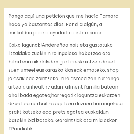
Pongo aquí una petición que me hacía Tamara
hace ya bastantes días. Por si a algún/a
euskaldun podria ayudarla o interesarse:
Kaixo lagunok!Andereñoa naiz eta gustatuko
litzaidake zuekin nire ingelesa hobetzea eta
bitartean nik dakidan guztia eskaintzen dizuet
zuen umeei euskarazko klaseak emateko,
shop
jolasak edo zaintzeko .nire asmoa zen hurrengo
urtean,
unhealthy
udan,
ailment
familia batean
ahal bada egotea;horregatik laguntza eskatzen
dizuet ea norbait ezagutzen duzuen han ingelesa
praktikatzeko edo prets egotea euskaldun
batekin bizi izateko. Goraintziak eta mila esker
ERandiotik