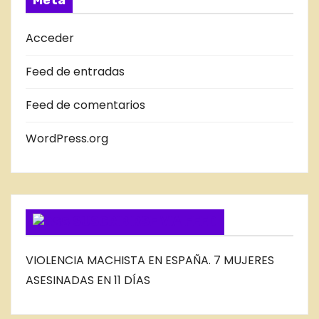
Meta
D
A
Acceder
S
Feed de entradas
D
E
Feed de comentarios
L
B
WordPress.org
L
O
G
SUSCRIBIRSE VIA FEED
VIOLENCIA MACHISTA EN ESPAÑA. 7 MUJERES
ASESINADAS EN 11 DÍAS