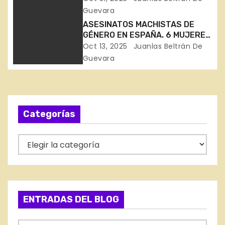
ó
(Badajoz, Gipuzkoa, Madrid,
Guevara
Alicante y Murcia)
n
ASESINATOS MACHISTAS DE
GÉNERO EN ESPAÑA. 6 MUJERES
d
ASESINADAS EN SEPTIEMBRE
Oct 13, 2025
Juanlas Beltrán De
(Sevilla, Murcia, Sevilla, Málaga,
Guevara
e
Girona, Badajoz)
e
n
Categorías
t
C
r
a
t
a
e
d
g
ENTRADAS DEL BLOG
o
a
r