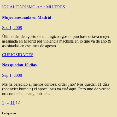
IGUALITARISMO ♀=♂
MUJERES
Mujer asesinada en Madrid
Sep 1, 2008
Último día de agosto de un trágico agosto, purchase octava mujer
asesinada en Madrid por violencia machista en lo que va de año (9
asesinadas en esta mes de agosto…
CURIOSIDADES
Nos quedan 10 días
Sep 1, 2008
Me ha parecido al menos curiosa, order ¿no? Nos quedan 11 días
(por axier burdain) el apocalipsis ya está aquí. Pero uno de verdad,
no como el que auguraba el…
Paginación
1
…
11
12
de
Categorías