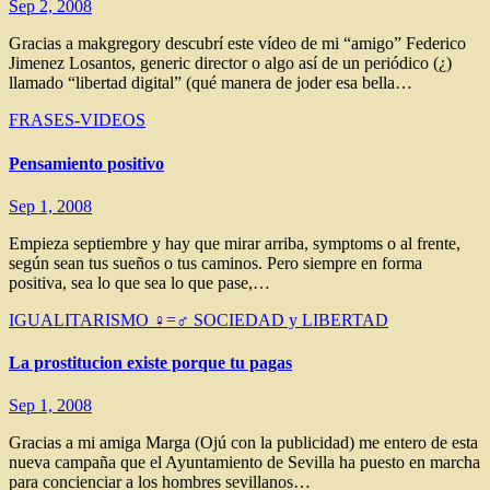
Sep 2, 2008
Gracias a makgregory descubrí este vídeo de mi “amigo” Federico
Jimenez Losantos, generic director o algo así de un periódico (¿)
llamado “libertad digital” (qué manera de joder esa bella…
FRASES-VIDEOS
Pensamiento positivo
Sep 1, 2008
Empieza septiembre y hay que mirar arriba, symptoms o al frente,
según sean tus sueños o tus caminos. Pero siempre en forma
positiva, sea lo que sea lo que pase,…
IGUALITARISMO ♀=♂
SOCIEDAD y LIBERTAD
La prostitucion existe porque tu pagas
Sep 1, 2008
Gracias a mi amiga Marga (Ojú con la publicidad) me entero de esta
nueva campaña que el Ayuntamiento de Sevilla ha puesto en marcha
para concienciar a los hombres sevillanos…