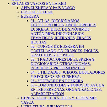
ENLACES VASCOS EN LA RED
APPs EUSKERA Y PAIS VASCO
EUSKAL ETXEAK
EUSKERA
01.- ATLAS, DICCIONARIOS
ENCICLOPÉDICOS, ENCICLOPEDIAS
EUSKERA, DICC. DE SINÓNIMOS,
ANTÓNIMOS, DICCIONARIOS
TEMÁTICOS, REFRANES, FRASES
HECHAS
02.- CURSOS DE EUSKERA EN
CASTELLANO, EN FRANCÉS, INGLÉS.
GRATUITOS Y DE PAGO.
03.- TRADUCTORES DE EUSKERA Y
DICCIONARIOS OTROS IDIOMAS.
PÚBLICOS Y PROFESIONALES
04.- UTILIDADES, JUEGOS, BUSCADORES
Y RECURSOS EN EUSKERA.
05.- SOFTWARE EN EUSKERA
06.- COMUNIDADES Y FOROS DE AYUDA
ENTRE PERSONAS, ORGANIZACIONES,
ALFABETIZACIÓN
GENEALOGIA, HERÁLDICA Y TOPONIMIA
VASCA
LITERATURA, BIBLIOTECAS,