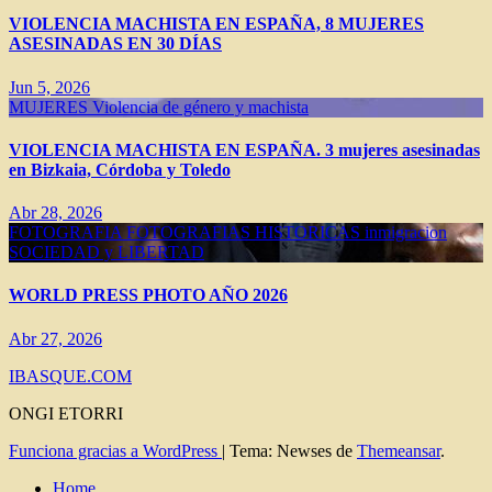
VIOLENCIA MACHISTA EN ESPAÑA, 8 MUJERES
ASESINADAS EN 30 DÍAS
Jun 5, 2026
MUJERES
Violencia de género y machista
VIOLENCIA MACHISTA EN ESPAÑA. 3 mujeres asesinadas
en Bizkaia, Córdoba y Toledo
Abr 28, 2026
FOTOGRAFIA
FOTOGRAFIAS HISTORICAS
inmigracion
SOCIEDAD y LIBERTAD
WORLD PRESS PHOTO AÑO 2026
Abr 27, 2026
IBASQUE.COM
ONGI ETORRI
Funciona gracias a WordPress
|
Tema: Newses de
Themeansar
.
Home