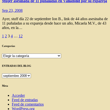
Mujer asesinada de 11 puñaladas en Valladolid por su expareja
Sep 23, 2008
Ayer, stuff día 22 de septiembre Ion B., link de 44 años asesinaba de
11 puñaladas a su expareja desde hace un año, Micaela M.V., de 43
años, en la…
Paginación
1
2
3
4
…
12
de
Categorías
entradas
Categorías
ENTRADAS DEL BLOG
ENTRADAS
DEL
BLOG
Meta
Acceder
Feed de entradas
Feed de comentarios
WordPress.org