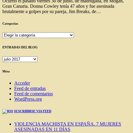
Ocurrió el pasado viernes 30 de junio, de madrugada, en Mogán,
Gran Canaria. Donna Cowley tenía 47 años y fue asesinada
brutalmente a golpes por su pareja, Jim Breaks, de…
Categorías
Categorías
ENTRADAS DEL BLOG
ENTRADAS
DEL
BLOG
Meta
Acceder
Feed de entradas
Feed de comentarios
WordPress.org
SUSCRIBIRSE VIA FEED
VIOLENCIA MACHISTA EN ESPAÑA. 7 MUJERES
ASESINADAS EN 11 DÍAS