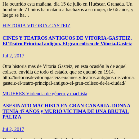
Ha ocurrido esta mañana, día 15 de julio en Huéscar, Granada. Un
hombre de 71 años ha matado a hachazos a su mujer, de 66 años, y
luego se ha…
HISTORIA VITORIA-GASTEIZ
CINES Y TEATROS ANTIGUOS DE VITORIA-GASTEIZ.
El Teatro Principal antiguo. El gran coliseo de Vitoria-Gasteiz
Jul 2, 2017
Otra historia mas de Vitoria-Gasteiz, en esta ocasión la de aquel
coliseo, envidia de todo el estado, que se quemó en 1914.
http://historiasdevitoriagasteiz.eu/cines-y-teatros-antiguos-de-vitoria-
gasteiz-el-teatro-principal-antiguo-el-gran-coliseo-de-la-ciudad/
MUJERES
Violencia de género y machista
ASESINATO MACHISTA EN GRAN CANARIA. DONNA
TENÍA 47 AÑOS y MURIÓ VÍCTIMA DE UNA BRUTAL
PALIZA
Jul 2, 2017