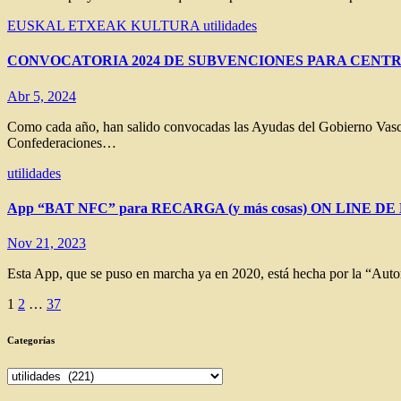
EUSKAL ETXEAK
KULTURA
utilidades
CONVOCATORIA 2024 DE SUBVENCIONES PARA CENTR
Abr 5, 2024
Como cada año, han salido convocadas las Ayudas del Gobierno Vasco 
Confederaciones…
utilidades
App “BAT NFC” para RECARGA (y más cosas) ON LINE 
Nov 21, 2023
Esta App, que se puso en marcha ya en 2020, está hecha por la “Autor
Paginación
1
2
…
37
de
Categorías
entradas
Categorías