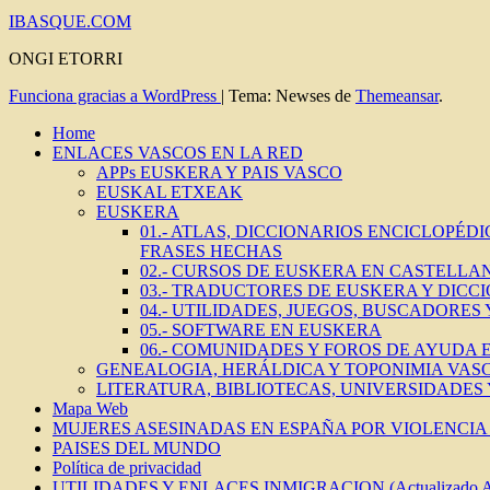
IBASQUE.COM
ONGI ETORRI
Funciona gracias a WordPress
|
Tema: Newses de
Themeansar
.
Home
ENLACES VASCOS EN LA RED
APPs EUSKERA Y PAIS VASCO
EUSKAL ETXEAK
EUSKERA
01.- ATLAS, DICCIONARIOS ENCICLOPÉD
FRASES HECHAS
02.- CURSOS DE EUSKERA EN CASTELLAN
03.- TRADUCTORES DE EUSKERA Y DICC
04.- UTILIDADES, JUEGOS, BUSCADORES
05.- SOFTWARE EN EUSKERA
06.- COMUNIDADES Y FOROS DE AYUDA
GENEALOGIA, HERÁLDICA Y TOPONIMIA VAS
LITERATURA, BIBLIOTECAS, UNIVERSIDADES
Mapa Web
MUJERES ASESINADAS EN ESPAÑA POR VIOLENCIA 
PAISES DEL MUNDO
Política de privacidad
UTILIDADES Y ENLACES INMIGRACION (Actualizado 