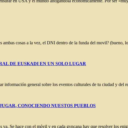
 censurar en USA y el mundo ahogándola económicamente. Por ser «muy
des ambas cosas a la vez, el DNI dentro de la funda del movil? (bueno, 
LTURAL DE EUSKADI EN UN SOLO LUGAR
 información general sobre los eventos culturales de tu ciudad y del 
s). JUGAR, CONOCIENDO NUESTOS PUEBLOS
ias ya. Se hace con el móvil y en cada gyncana hay que resolver los en