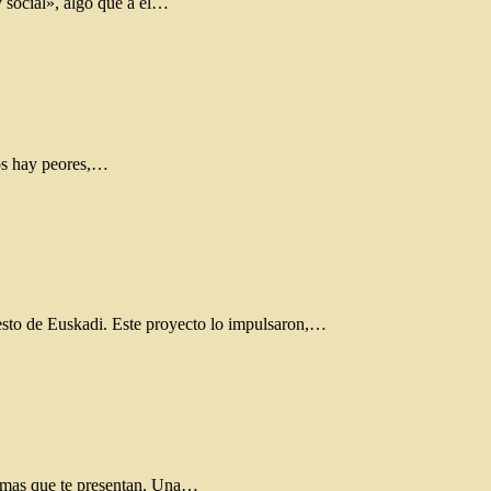
 social», algo que a él…
los hay peores,…
resto de Euskadi. Este proyecto lo impulsaron,…
igmas que te presentan. Una…