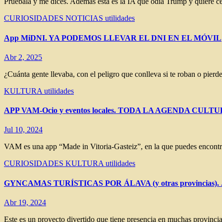
Pruébala y me dices. Ademàs esta es la IA que odia Trump y quiere
CURIOSIDADES
NOTICIAS
utilidades
App MiDNI. YA PODEMOS LLEVAR EL DNI EN EL MÓVIL
Abr 2, 2025
¿Cuánta gente llevaba, con el peligro que conlleva si te roban o pier
KULTURA
utilidades
APP VAM-Ocio y eventos locales. TODA LA AGENDA CU
Jul 10, 2024
VAM es una app “Made in Vitoria-Gasteiz”, en la que puedes encontrar
CURIOSIDADES
KULTURA
utilidades
GYNCAMAS TURÍSTICAS POR ÁLAVA (y otras provincia
Abr 19, 2024
Este es un proyecto divertido que tiene presencia en muchas provinc