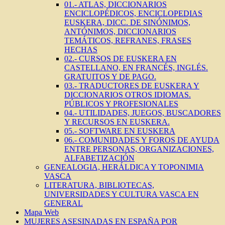
01.- ATLAS, DICCIONARIOS
ENCICLOPÉDICOS, ENCICLOPEDIAS
EUSKERA, DICC. DE SINÓNIMOS,
ANTÓNIMOS, DICCIONARIOS
TEMÁTICOS, REFRANES, FRASES
HECHAS
02.- CURSOS DE EUSKERA EN
CASTELLANO, EN FRANCÉS, INGLÉS.
GRATUITOS Y DE PAGO.
03.- TRADUCTORES DE EUSKERA Y
DICCIONARIOS OTROS IDIOMAS.
PÚBLICOS Y PROFESIONALES
04.- UTILIDADES, JUEGOS, BUSCADORES
Y RECURSOS EN EUSKERA.
05.- SOFTWARE EN EUSKERA
06.- COMUNIDADES Y FOROS DE AYUDA
ENTRE PERSONAS, ORGANIZACIONES,
ALFABETIZACIÓN
GENEALOGIA, HERÁLDICA Y TOPONIMIA
VASCA
LITERATURA, BIBLIOTECAS,
UNIVERSIDADES Y CULTURA VASCA EN
GENERAL
Mapa Web
MUJERES ASESINADAS EN ESPAÑA POR