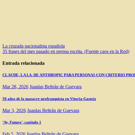
Navegación
La cruzada nacionalista española
35 frases del mes pasado en prensa escrita. (Fuente caos en la Red)
de
entradas
Entrada relacionada
CLAUDE, LA I.A. DE ANTHROPIC PARA PERSONAS CON CRITERIO PRO
Mar 28, 2026
Juanlas Beltrán de Guevara
50 años de la masacre neofranquista en Vitoria-Gasteiz
Mar 3, 2026
Juanlas Beltrán de Guevara
‘Ay, Futuro’, capítulo 1
Feb 5, 2026
Juanlas Beltrán de Guevara