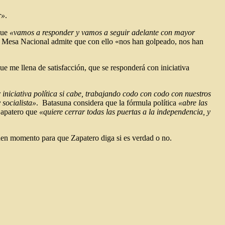
r»
.
que
«vamos a responder y vamos a seguir adelante con mayor
 La Mesa Nacional admite que con ello «nos han golpeado, nos han
que me llena de satisfacción, que se responderá con iniciativa
iniciativa política si cabe, trabajando codo con codo con nuestros
 socialista»
. Batasuna considera que la fórmula política
«abre las
Zapatero que
«quiere cerrar todas las puertas a la independencia, y
 buen momento para que Zapatero diga si es verdad o no.