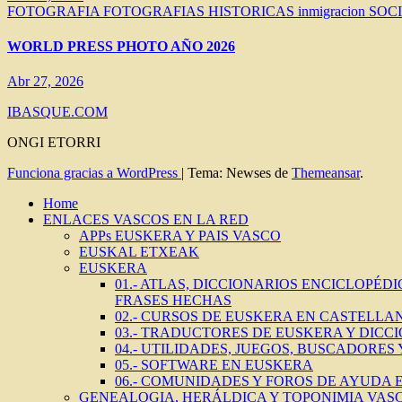
FOTOGRAFIA
FOTOGRAFIAS HISTORICAS
inmigracion
SOC
WORLD PRESS PHOTO AÑO 2026
Abr 27, 2026
IBASQUE.COM
ONGI ETORRI
Funciona gracias a WordPress
|
Tema: Newses de
Themeansar
.
Home
ENLACES VASCOS EN LA RED
APPs EUSKERA Y PAIS VASCO
EUSKAL ETXEAK
EUSKERA
01.- ATLAS, DICCIONARIOS ENCICLOPÉD
FRASES HECHAS
02.- CURSOS DE EUSKERA EN CASTELLAN
03.- TRADUCTORES DE EUSKERA Y DICC
04.- UTILIDADES, JUEGOS, BUSCADORES
05.- SOFTWARE EN EUSKERA
06.- COMUNIDADES Y FOROS DE AYUDA
GENEALOGIA, HERÁLDICA Y TOPONIMIA VAS