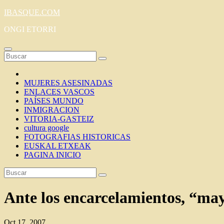
Saltar
IBASQUE.COM
al
ONGI ETORRI
contenido
MUJERES ASESINADAS
ENLACES VASCOS
PAÍSES MUNDO
INMIGRACION
VITORIA-GASTEIZ
cultura google
FOTOGRAFIAS HISTORICAS
EUSKAL ETXEAK
PAGINA INICIO
Ante los encarcelamientos, “mayo
Oct 17, 2007