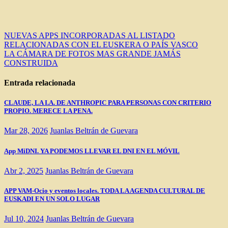
Navegación
NUEVAS APPS INCORPORADAS AL LISTADO
RELACIONADAS CON EL EUSKERA O PAÍS VASCO
de
LA CÁMARA DE FOTOS MAS GRANDE JAMÁS
entradas
CONSTRUIDA
Entrada relacionada
CLAUDE, LA I.A. DE ANTHROPIC PARA PERSONAS CON CRITERIO
PROPIO. MERECE LA PENA.
Mar 28, 2026
Juanlas Beltrán de Guevara
App MiDNI. YA PODEMOS LLEVAR EL DNI EN EL MÓVIL
Abr 2, 2025
Juanlas Beltrán de Guevara
APP VAM-Ocio y eventos locales. TODA LA AGENDA CULTURAL DE
EUSKADI EN UN SOLO LUGAR
Jul 10, 2024
Juanlas Beltrán de Guevara