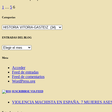
Paginación
1
…
5
6
de
Categorías
entradas
Categorías
ENTRADAS DEL BLOG
ENTRADAS
DEL
BLOG
Meta
Acceder
Feed de entradas
Feed de comentarios
WordPress.org
SUSCRIBIRSE VIA FEED
VIOLENCIA MACHISTA EN ESPAÑA. 7 MUJERES ASES